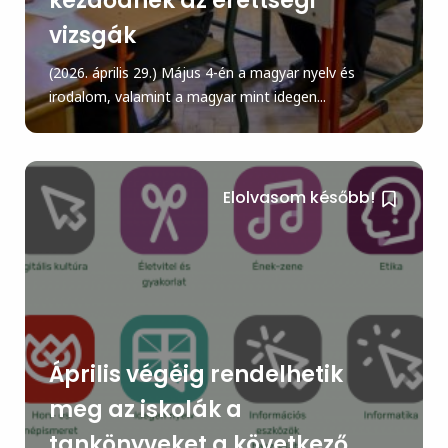
kezdődnek az érettségi
vizsgák
(2026. április 29.) Május 4-én a magyar nyelv és
irodalom, valamint a magyar mint idegen...
Elolvasom később!
Április végéig rendelhetik
meg az iskolák a
tankönyveket a következő