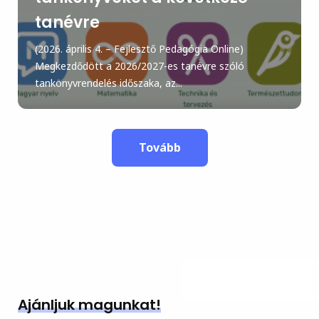
tanévre
(2026. április 4. – Fejlesztő Pedagógia Online)
Megkezdődött a 2026/2027-es tanévre szóló
tankönyvrendelés időszaka, az...
Tovább
Ajánljuk magunkat!