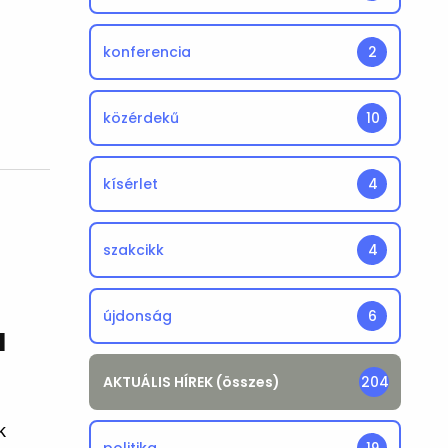
konferencia
2
közérdekű
10
kísérlet
4
szakcikk
4
újdonság
6
a
AKTUÁLIS HÍREK (összes)
204
k