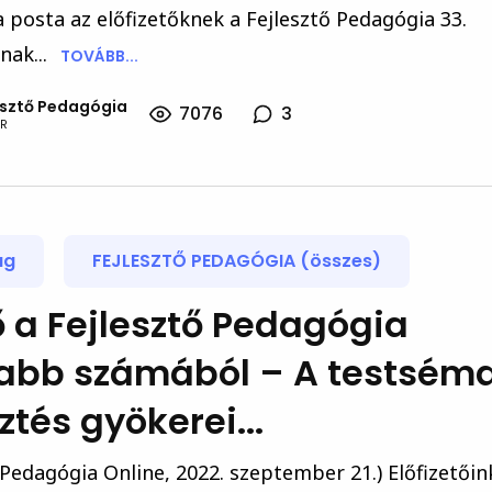
a posta az előfizetőknek a Fejlesztő Pedagógia 33.
ak...
TOVÁBB...
esztő Pedagógia
7076
3
R
ág
FEJLESZTŐ PEDAGÓGIA (összes)
tő a Fejlesztő Pedagógia
jabb számából – A testsém
sztés gyökerei...
 Pedagógia Online, 2022. szeptember 21.) Előfizetőin