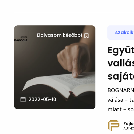
szakcik
Elolvasom később!
Együ
vallá
sajá
BOGNÁRNÉ 
2022-05-10
válása – 
miatt – so
Fejl
AUTHO