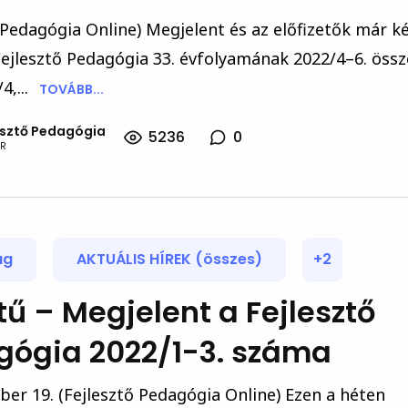
 Pedagógia Online) Megjelent és az előfizetők már k
Fejlesztő Pedagógia 33. évfolyamának 2022/4–6. öss
,...
TOVÁBB...
esztő Pedagógia
5236
0
R
ág
AKTUÁLIS HÍREK (összes)
+2
tű – Megjelent a Fejlesztő
gógia 2022/1-3. száma
ber 19. (Fejlesztő Pedagógia Online) Ezen a héten