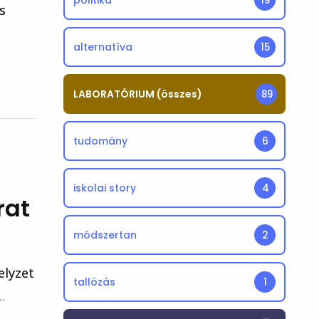
politika
19
s
alternatíva
15
LABORATÓRIUM (összes)
89
tudomány
6
iskolai story
4
rat
módszertan
2
elyzet
tallózás
1
.