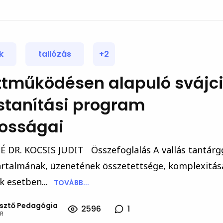
k
tallózás
+2
ttműködésen alapuló svájc
stanítási program
tosságai
DR. KOCSIS JUDIT Összefoglalás A vallás tantárg
tartalmának, üzenetének összetettsége, komplexitás
k esetben...
TOVÁBB...
esztő Pedagógia
2596
1
R