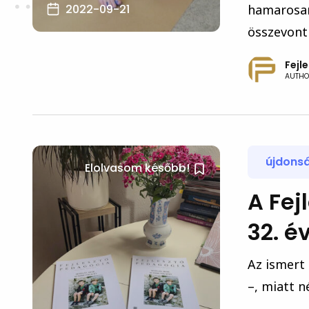
2022-09-21
hamarosan
összevont
Fejl
AUTHO
újdons
Elolvasom később!
A Fej
32. é
Az ismert
–, miatt n