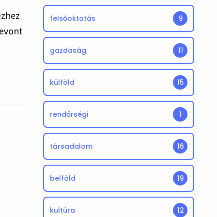
ézhez
felsőoktatás
9
zevont
gazdaság
11
külföld
15
rendőrségi
1
társadalom
16
belföld
19
kultúra
12