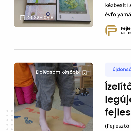
kézbesíti 
évfolyamán
2022-10-19
Fejl
AUTHO
újdons
Elolvasom később!
Ízelí
legú
fejle
(Fejlesztő