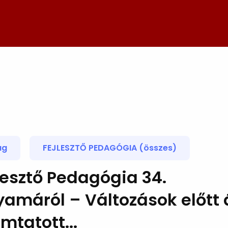
ág
FEJLESZTŐ PEDAGÓGIA (összes)
lesztő Pedagógia 34.
yamáról – Változások előtt á
mtatott...