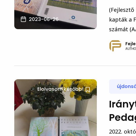
(Fejlesztő
2023-06-26
kapták a 
számát (A/4
Fejl
AUTHO
újdons
Elolvasom később!
Irány
Peda
2022. októ