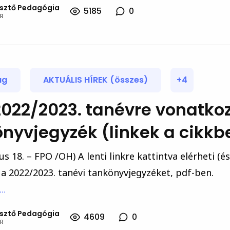
esztő Pedagógia
5185
0
R
ág
AKTUÁLIS HÍREK (összes)
+4
 2022/2023. tanévre vonatko
nyvjegyzék (linkek a cikkb
us 18. – FPO /OH) A lenti linkre kattintva elérheti (és
) a 2022/2023. tanévi tankönyvjegyzéket, pdf-ben.
..
esztő Pedagógia
4609
0
R