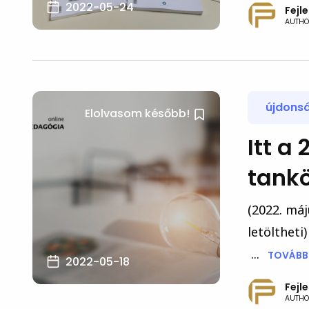
2022-05-24
Fejl
AUTHO
újdons
Elolvasom később!
Itt a
tankö
(2022. máj
letöltheti
...
TOVÁBB.
2022-05-18
Fejl
AUTHO