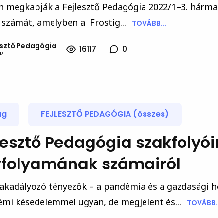
 megkapják a Fejlesztő Pedagógia 2022/1–3. hárma
 számát, amelyben a Frostig...
TOVÁBB...
esztő Pedagógia
16117
0
R
ág
FEJLESZTŐ PEDAGÓGIA (összes)
lesztő Pedagógia szakfolyói
vfolyamának számairól
 akadályozó tényezők – a pandémia és a gazdasági h
émi késedelemmel ugyan, de megjelent és...
TOVÁBB..