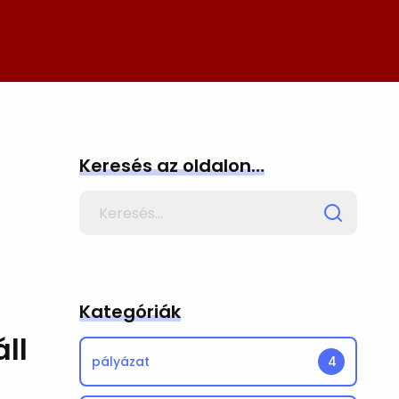
Keresés az oldalon…
Search
for
Kategóriák
ll
pályázat
4