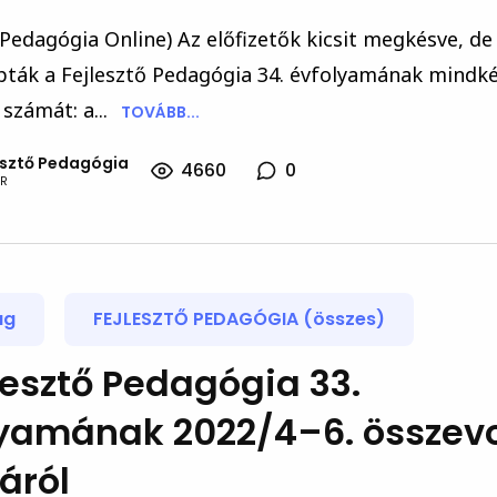
 Pedagógia Online) Az előfizetők kicsit megkésve, de
pták a Fejlesztő Pedagógia 34. évfolyamának mindk
számát: a...
TOVÁBB...
esztő Pedagógia
4660
0
R
ág
FEJLESZTŐ PEDAGÓGIA (összes)
lesztő Pedagógia 33.
lyamának 2022/4–6. összev
áról