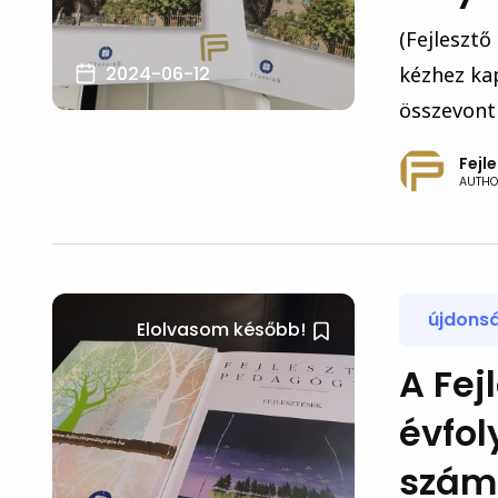
(Fejlesztő
2024-06-12
kézhez ka
összevont 
Fejl
AUTHO
újdons
Elolvasom később!
A Fej
évfo
szám