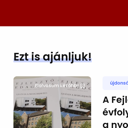
Ezt is ajánljuk!
újdons
Elolvasom később!
A Fej
évfol
a nyo