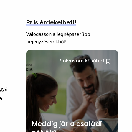
Ez is érdekelheti!
Válogasson a legnépszerűbb
bejegyzéseinkből!
i
Elolvasom később!
gyá
a
Meddig jár a családi