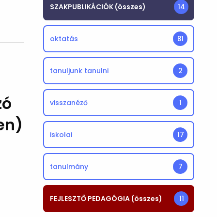
SZAKPUBLIKÁCIÓK (összes)
14
oktatás
81
tanuljunk tanulni
2
zó
visszanéző
1
en)
iskolai
17
tanulmány
7
FEJLESZTŐ PEDAGÓGIA (összes)
11