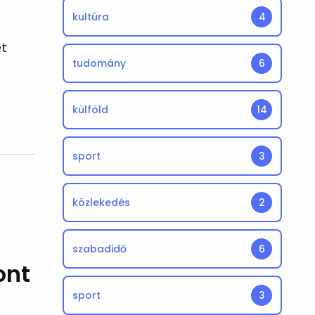
kultúra
4
ét
tudomány
6
külföld
14
sport
3
közlekedés
2
szabadidő
6
ont
sport
3