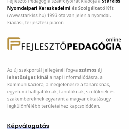
Fejlesztő Pedagógia szakfolyóirat kiadója a
Starkiss
Nyomdaipari Kereskedelmi
és Szolgáltató Kft
(www.starkiss.hu) 1993 óta van jelen a nyomdai,
kiadási, terjesztési piacon.
Az új szakportál jellegénél fogva
számos új
lehetőséget kínál
a napi informálódásra, a
kommunikációra, a megjelenésre a tanároknak,
egyetemi hallgatóknak, tanulóknak, szülőknek és
szakembereknek egyaránt a magyar oktatásügy
legkülönfélébb területeihez kapcsolódóan.
Képválogatás