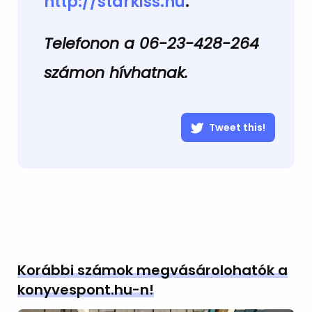
http://starkiss.hu
.
Telefonon a 06-23-428-264
számon hívhatnak.
Tweet this!
Korábbi számok megvásárolohatók a
konyvespont.hu-n!