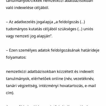
tanulmányok/cikkek nemzetközi adatbázisokban
való indexelése céljából.
–
Az adatkezelés jogalapja „a feldolgozás (…)
tudományos kutatás céljából szükséges (…) uniós
vagy nemzeti jog alapján”.
–
Ezen személyes adatok feldolgozásának határideje
folyamatos:
nemzetközi adatbázisokban közzétett és indexelt
tanulmányok, elérhetőek online (név, vezetéknév,
tanári végzettség, intézményi hovatartozás, e-mail
cím).