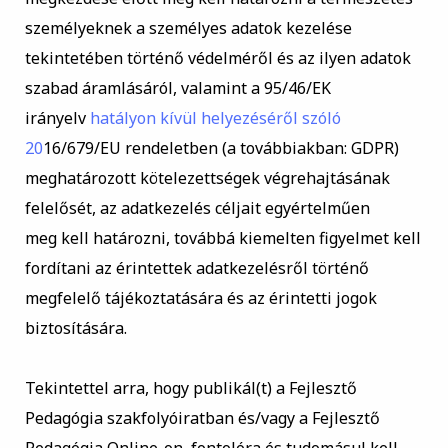
személyeknek a személyes adatok kezelése
tekintetében történő védelméről és az ilyen adatok
szabad áramlásáról, valamint a 95/46/EK
irányelv
hatályon kívül helyezéséről szóló
20
16/679/EU rendeletben (a továbbiakban: GDPR)
meghatározott kötelezettségek végrehajtásának
felelősét, az adatkezelés céljait egyértelműen
meg kell határozni, továbbá
kiemelten
figyelmet kell
fordítani az érintettek adatkezelésről történő
megfelelő tájékozt
atására és az érintetti jogok
biztosítására.
Tekintettel arra, hogy publikál(t) a Fejlesztő
Pedagógia szakfolyóiratban és/vagy a Fejlesztő