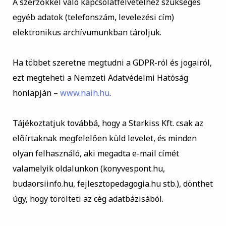
A szerzőkkel való kapcsolatfelvételhez szükséges
egyéb adatok (telefonszám, levelezési cím)
elektronikus archívumunkban tároljuk.
Ha többet szeretne megtudni a GDPR-ról és jogairól,
ezt megteheti a Nemzeti Adatvédelmi Hatóság
honlapján –
www.naih.hu
.
Tájékoztatjuk továbbá, hogy a Starkiss Kft. csak az
előírtaknak megfelelően küld levelet, és minden
olyan felhasználó, aki megadta e-mail címét
valamelyik oldalunkon (konyvespont.hu,
budaorsiinfo.hu, fejlesztopedagogia.hu stb.), dönthet
úgy, hogy törölteti az cég adatbázisából.