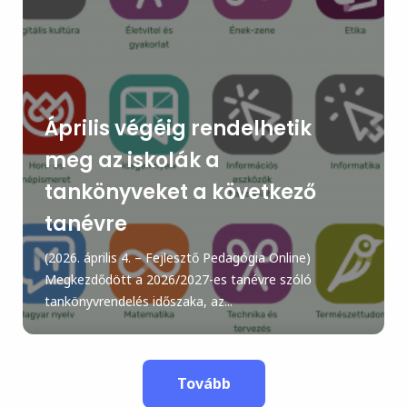
Április végéig rendelhetik
meg az iskolák a
tankönyveket a következő
tanévre
(2026. április 4. – Fejlesztő Pedagógia Online)
Megkezdődött a 2026/2027-es tanévre szóló
tankönyvrendelés időszaka, az...
Tovább