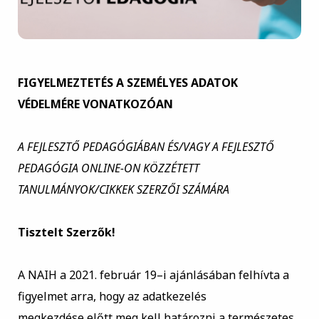
FIGYELMEZTETÉS A SZEMÉLYES ADATOK
VÉDELMÉRE VONATKOZÓAN
A FEJLESZTŐ PEDAGÓGIÁBAN ÉS/VAGY A FEJLESZTŐ
PEDAGÓGIA ONLINE-ON KÖZZÉTETT
TANULMÁNYOK/CIKKEK SZERZŐI SZÁMÁRA
Tisztelt Szerzők!
A
NAIH
a
2021.
február
19
–
i
ajánlásában
felhívta
a
figyelm
et
arra,
hogy
az
adatkezelés
megkezdése előtt meg kell határozni a természetes