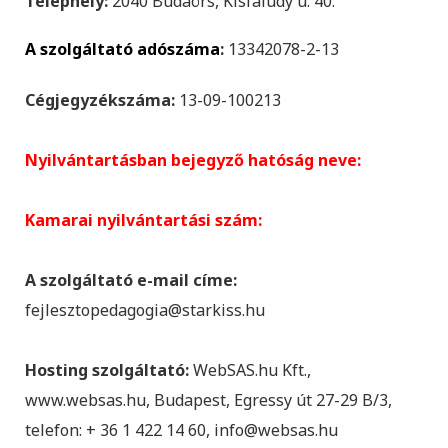
Telephely:
2040 Budaörs, Kisfaludy u. 40.
A szolgáltató adószáma
:
13342078-2-13
Cégjegyzékszáma:
13-09-100213
Nyilvántartásban bejegyző hatóság neve:
Kamarai nyilvántartási szám:
A
szolgáltató e-mail címe:
fejlesztopedagogia@starkiss.hu
Hosting szolgáltató:
WebSAS.hu Kft.,
www.websas.hu, Budapest, Egressy út 27-29 B/3,
telefon: + 36 1 422 14 60, info@websas.hu