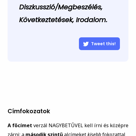
Diszkusszió/Megbeszélés,
Következtetések, Irodalom.
Tweet this!
Címfokozatok
A főcímet
verzál NAGYBETŰVEL kell írni és középre
zárni; a
második szintű
alcímeket
kisebb
fokozattal