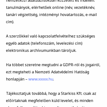
nemzetközi adatbázisokban közzétett és indexelt
tanulmányok, elérhetőek online (név, vezetéknév,
tanári végzettség, intézményi hovatartozás, e-mail
cím).
A szerzőkkel való kapcsolatfelvételhez szükséges
egyéb adatok (telefonszám, levelezési cím)
elektronikus archívumunkban tároljuk.
Ha többet szeretne megtudni a GDPR-ról és jogairól,
ezt megteheti a Nemzeti Adatvédelmi Hatóság
honlapján –
www.xxxxx.hu
.
Tájékoztatjuk továbbá, hogy a Starkiss Kft. csak az
előírtaknak megfelelően küld levelet, és minden