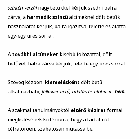
szintén verzál
nagybetűkkel kérjük szedni balra
zárva, a
harmadik szintű
alcímeknél dőlt betűk
használatát kérjük, balra igazítva, felette és alatta
egy-egy üres sorral.
A
további alcímeket
kisebb fokozattal, dőlt
betűvel, balra zárva kérjük, felette egy üres sorral.
Szöveg közbeni
kiemelésként
dőlt betű
alkalmazható;
félkövér betű, ritkítás és aláhúzás
nem.
A szakmai tanulmányoktól
eltérő kézirat
formai
megkötésének kritériuma, hogy a tartalmát
célratörően, szabatosan mutassa be.