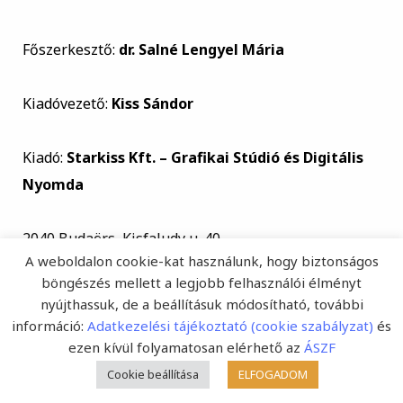
Főszerkesztő:
dr. Salné Lengyel Mária
Kiadóvezető:
Kiss Sándor
Kiadó:
Starkiss Kft. – Grafikai Stúdió és Digitális
Nyomda
2040 Budaörs, Kisfaludy u. 40.
A weboldalon cookie-kat használunk, hogy biztonságos
böngészés mellett a legjobb felhasználói élményt
Telefon:
06-23-428-264
nyújthassuk, de a beállításuk módosítható, további
információ:
Adatkezelési tájékoztató (cookie szabályzat)
és
www.starkiss.hu
ezen kívül folyamatosan elérhető az
ÁSZF
Cookie beállítása
ELFOGADOM
E-mail:
fejlesztopedagogia@starkiss.hu