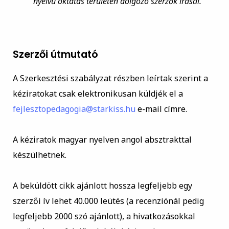
nyelvű oktatás területén dolgozó szerzők írásai.
Szerzői útmutató
A Szerkesztési szabályzat részben leírtak szerint a
kéziratokat csak elektronikusan küldjék el a
fejlesztopedagogia@starkiss.hu
e-mail címre.
A kéziratok magyar nyelven angol absztrakttal
készülhetnek.
A beküldött cikk ajánlott hossza legfeljebb egy
szerzői ív lehet 40.000 leütés (a recenziónál pedig
legfeljebb 2000 szó ajánlott), a hivatkozásokkal