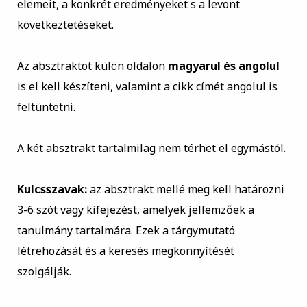
elemeit, a konkrét eredményeket s a levont
következtetéseket.
Az absztraktot külön oldalon
magyarul és angolul
is el kell készíteni, valamint a cikk címét angolul is
feltüntetni.
A két absztrakt tartalmilag nem térhet el egymástól.
Kulcsszavak:
az absztrakt mellé meg kell határozni
3-6 szót vagy kifejezést, amelyek jellemzőek a
tanulmány tartalmára. Ezek a tárgymutató
létrehozását és a keresés megkönnyítését
szolgálják.