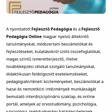
A nyomtatott
Fejlesztő Pedagógia
és a
Fejlesztő
Pedagógia Online
magyar nyelvű áttekintő
tanulmányokat, módszertani beszámolókat és
fejlesztéseket, kutatásokról szóló összefoglalókat,
magas szintű ismeretterjesztő, illetve
továbbképzési célokat szolgáló tanulmányokat,
didaktikusan feldolgozott esetelemzéseket,
pedagógiatörténeti közleményeket, beszámolókat a
hazai és nemzetközi intézmények munkásságát
bemutató interdiszciplináris szaklap, és online
portál, amelyek az orvostudomány, pszichológia,
szociológia, nyelvtudomány határterületeinek