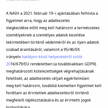
A
NAIH
a
2021.
február
19
–
i
ajánlásában
felhívta
a
figyelm
et
arra,
hogy
az
adatkezelés
megkezdése előtt meg kell határozni a természetes
személyeknek a személyes adatok kezelése
tekintetében történő védelméről és az ilyen adatok
szabad áramlásáról, valamint a 95/46/EK
irányelv
hatályon kívül helyezéséről szóló
20
16/679/EU rendeletben (a továbbiakban: GDPR)
meghatározott kötelezettségek végrehajtásának
felelősét, az adatkezelés céljait egyértelműen
meg kell határozni, továbbá
kiemelten
figyelmet kell
fordítani az érintettek adatkezelésről történő
megfelelő tájékozt
atására és az érintetti jogok
biztosítására.