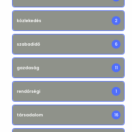
közlekedés
2
szabadidő
6
gazdaság
11
rendőrségi
1
társadalom
16