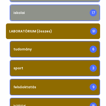
iskolai
17
LABORATÓRIUM (összes)
91
tudomány
6
sport
3
felsőoktatás
9
külföld