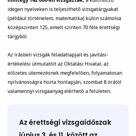
mintegy 142 000-en vizsgáztak,
a különböző
idegen nyelveken is teljesíthető vizsgatárgyakat
(például történelem, matematika) külön számolva
középszinten 125, emelt szinten 70 féle érettségi
tárgyból.
Az írásbeli vizsgák feladatlapjait és javítási-
értékelési útmutatóit az Oktatási Hivatal, az
előzetes ütemezésnek megfelelően, folyamatosan
nyilvánosságra hozta honlapján, szombat 8 órától
valamennyi vizsgaanyag elérhető a felületen.
Az érettségi vizsgaidőszak
június 3. és 11. között az