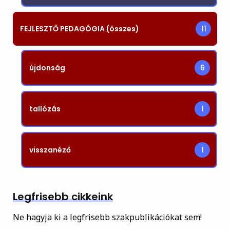
FEJLESZTŐ PEDAGÓGIA (összes)
11
újdonság
6
tallózás
1
visszanéző
1
Legfrisebb cikkeink
Ne hagyja ki a legfrisebb szakpublikációkat sem!