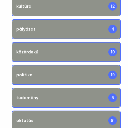
kultúra
12
pályázat
4
közérdekű
10
politika
19
tudomány
6
oktatás
81