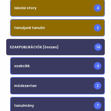
iskolai story
4
tanuljunk tanulni
2
SZAKPUBLIKÁCIÓK (összes)
14
szakcikk
4
módszertan
2
tanulmány
7