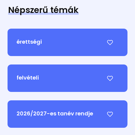
Népszerű témák
érettségi
felvételi
2026/2027-es tanév rendje