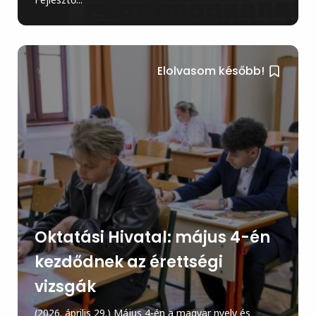
Elolvasom később!
Oktatási Hivatal: május 4-én
kezdődnek az érettségi
vizsgák
(2026. április 29.) Május 4-én a magyar nyelv és