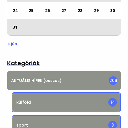
24
25
26
27
28
29
30
31
« jún
Kategóriák
AKTUÁLIS HÍREK (összes)
206
külföld
14
sport
3