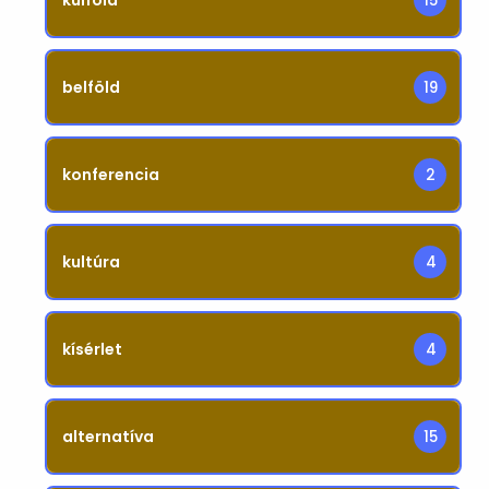
15
belföld
19
konferencia
2
kultúra
4
kísérlet
4
alternatíva
15