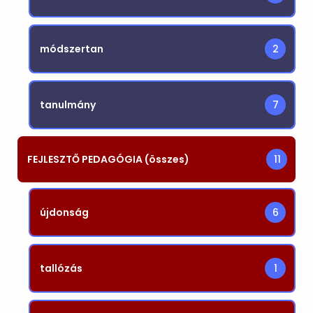
módszertan
2
tanulmány
7
FEJLESZTŐ PEDAGÓGIA (összes)
11
újdonság
6
tallózás
1