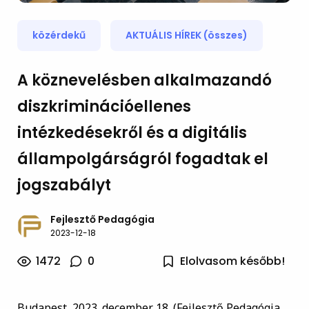
közérdekű
AKTUÁLIS HÍREK (összes)
A köznevelésben alkalmazandó
diszkriminációellenes
intézkedésekről és a digitális
állampolgárságról fogadtak el
jogszabályt
Fejlesztő Pedagógia
2023-12-18
1472
0
Elolvasom később!
Budapest, 2023. december 18. (Fejlesztő Pedagógia