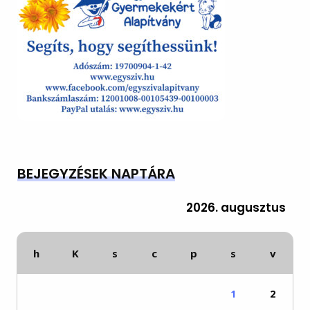
BEJEGYZÉSEK NAPTÁRA
2026. augusztus
h
K
s
c
p
s
v
1
2