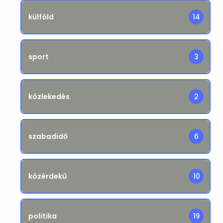
külföld
14
sport
3
közlekedés
2
szabadidő
6
közérdekű
10
politika
19