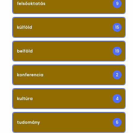
felsőoktatás
9
külföld
15
belföld
19
konferencia
2
kultúra
4
tudomány
6