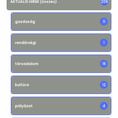
AKTUÁLIS HÍREK (összes)
206
gazdaság
11
rendőrségi
1
társadalom
16
kultúra
12
pályázat
4