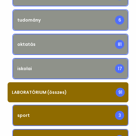
tudomány
6
oktatás
81
iskolai
17
LABORATÓRIUM (összes)
91
sport
3