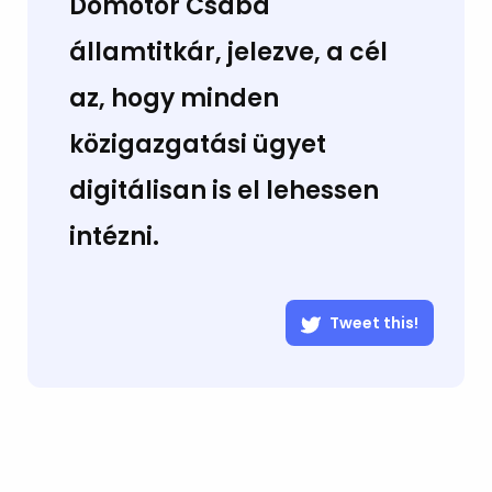
Dömötör Csaba
államtitkár, jelezve, a cél
az, hogy minden
közigazgatási ügyet
digitálisan is el lehessen
intézni.
Tweet this!