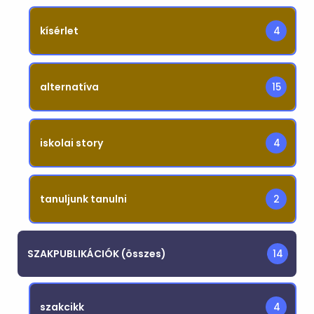
kísérlet
4
alternatíva
15
iskolai story
4
tanuljunk tanulni
2
SZAKPUBLIKÁCIÓK (összes)
14
szakcikk
4