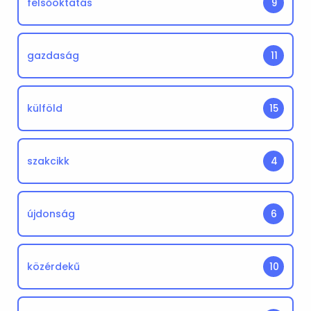
felsőoktatás
9
gazdaság
11
külföld
15
szakcikk
4
újdonság
6
közérdekű
10