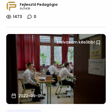
Fejlesztő Pedagógia
AUTHOR
1473
0
Elolvasom később!
2022-09-01