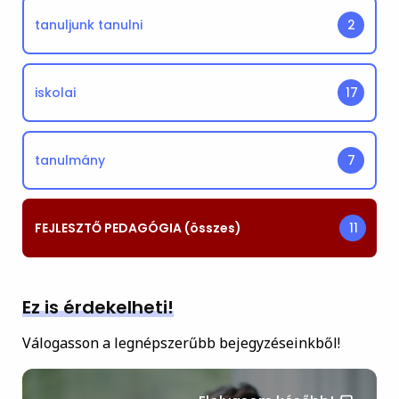
tanuljunk tanulni
2
iskolai
17
tanulmány
7
FEJLESZTŐ PEDAGÓGIA (összes)
11
Ez is érdekelheti!
Válogasson a legnépszerűbb bejegyzéseinkből!