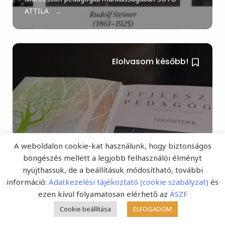
ATTILA ...
Elolvasom később!
A weboldalon cookie-kat használunk, hogy biztonságos
böngészés mellett a legjobb felhasználói élményt
A Fejlesztő Pedagógia 33.
nyújthassuk, de a beállításuk módosítható, további
információ:
Adatkezelési tájékoztató (cookie szabályzat)
és
évfolyamának 2022/4–6.
ezen kívül folyamatosan elérhető az
ÁSZF
összevont számáról
Cookie beállítása
ELFOGADOM
(Fejlesztő Pedagógia Online) Megjelent és az