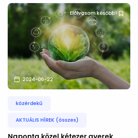
Elolvasom később!
2024-06-22
közérdekű
AKTUÁLIS HÍREK (összes)
Naponta közel kétezer gyerek