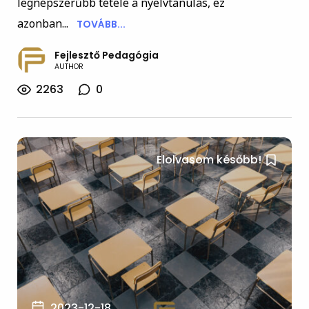
legnépszerűbb tétele a nyelvtanulás, ez
azonban...
TOVÁBB...
Fejlesztő Pedagógia
AUTHOR
2263
0
Elolvasom később!
2023-12-18