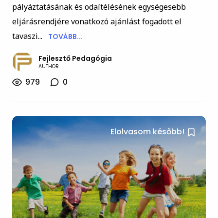
pályáztatásának és odaítélésének egységesebb
eljárásrendjére vonatkozó ajánlást fogadott el
tavaszi...
TOVÁBB...
Fejlesztő Pedagógia
AUTHOR
979
0
Elolvasom később!