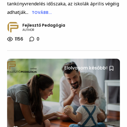
tankönyvrendelés időszaka, az iskolák április végéig
adhatják...
TOVÁBB...
Fejlesztő Pedagógia
AUTHOR
1156
0
Elolvasom később!