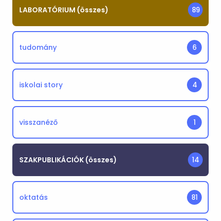
LABORATÓRIUM (összes)
89
tudomány
6
iskolai story
4
visszanéző
1
SZAKPUBLIKÁCIÓK (összes)
14
oktatás
81