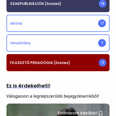
SZAKPUBLIKÁCIÓK (összes)
14
iskolai
17
tanulmány
7
FEJLESZTŐ PEDAGÓGIA (összes)
11
Ez is érdekelheti!
Válogasson a legnépszerűbb bejegyzéseinkből!
Elolvasom később!