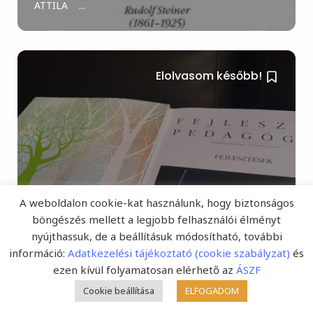
ATTILA ...
Elolvasom később!
A weboldalon cookie-kat használunk, hogy biztonságos
böngészés mellett a legjobb felhasználói élményt
A Fejlesztő Pedagógia 33.
nyújthassuk, de a beállításuk módosítható, további
évfolyamának 2022/4–6.
információ:
Adatkezelési tájékoztató (cookie szabályzat)
és
összevont számáról
ezen kívül folyamatosan elérhető az
ÁSZF
Cookie beállítása
ELFOGADOM
(Fejlesztő Pedagógia Online) Megjelent és az