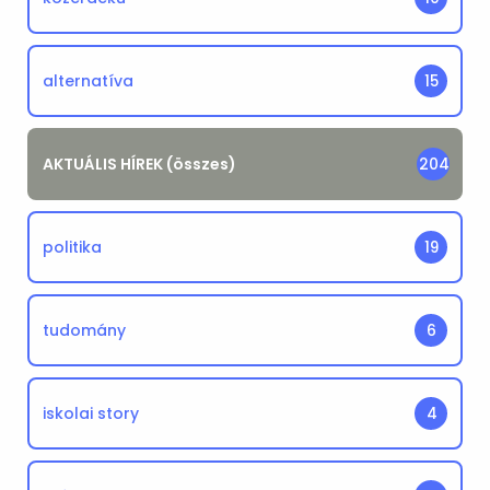
alternatíva
15
AKTUÁLIS HÍREK (összes)
204
politika
19
tudomány
6
iskolai story
4