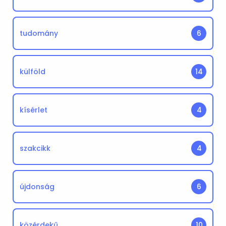
tudomány
6
külföld
14
kísérlet
4
szakcikk
4
újdonság
6
közérdekű
10