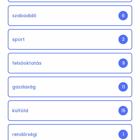
szabadidő
6
sport
3
felsőoktatás
9
gazdaság
11
külföld
15
rendőrségi
1