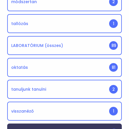
módszertan
2
tallózás
1
LABORATÓRIUM (összes)
89
oktatás
81
tanuljunk tanulni
2
visszanéző
1