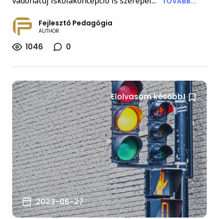
vadonatúj iskolakoncepció is szerepel...
TOVÁBB...
Fejlesztő Pedagógia
AUTHOR
1046
0
Elolvasom később!
2023-06-27