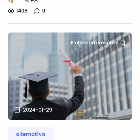
AUTHOR
1408
0
Elolvasom később!
2024-01-29
alternatíva