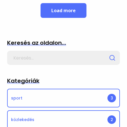
Load more
Keresés az oldalon…
Search
for
Kategóriák
sport
3
közlekedés
2