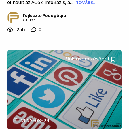
elindult az AOSZ InfoBázis, a...
TOVÁBB...
Fejlesztő Pedagógia
AUTHOR
1255
0
Elolvasom később!
2023-03-29