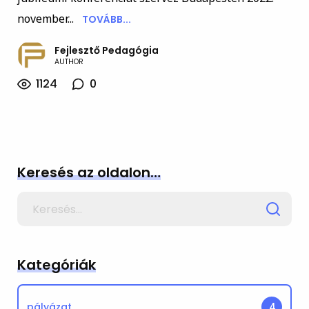
november...
TOVÁBB...
Fejlesztő Pedagógia
AUTHOR
1124
0
Keresés az oldalon…
Search
for
Kategóriák
pályázat
4