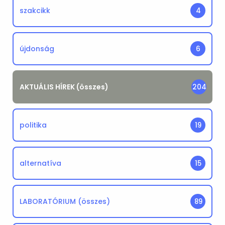
szakcikk
4
újdonság
6
AKTUÁLIS HÍREK (összes)
204
politika
19
alternatíva
15
LABORATÓRIUM (összes)
89