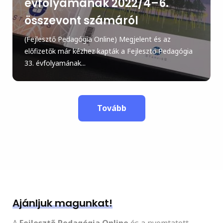
évfolyamának 2022/4–6.
összevont számáról
(Fejlesztő Pedagógia Online) Megjelent és az
előfizetők már kézhez kapták a Fejlesztő Pedagógia
33. évfolyamának...
Tovább
Ajánljuk magunkat!