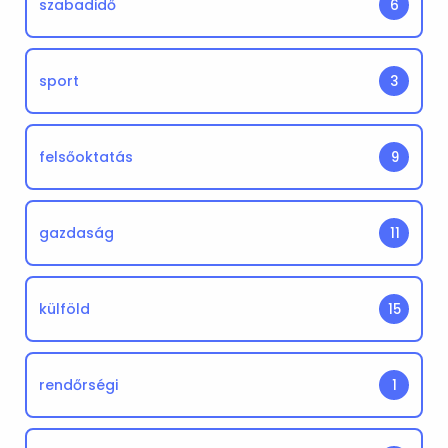
szabadidő
6
sport
3
felsőoktatás
9
gazdaság
11
külföld
15
rendőrségi
1