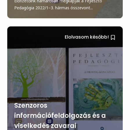
Előfizetőink hamarosan megkapják a Fejlesztő
Pedagógia 2022/1–3. hármas összevont...
Elolvasom később!
Szenzoros
információfeldolgozás és a
viselkedés zavarai