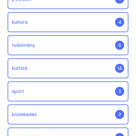
kultúra
4
tudomány
6
külföld
14
sport
3
közlekedés
2