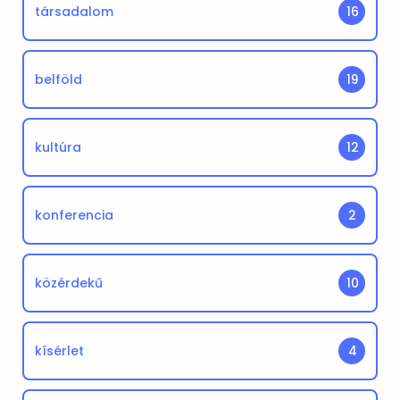
társadalom
16
belföld
19
kultúra
12
konferencia
2
közérdekű
10
kísérlet
4