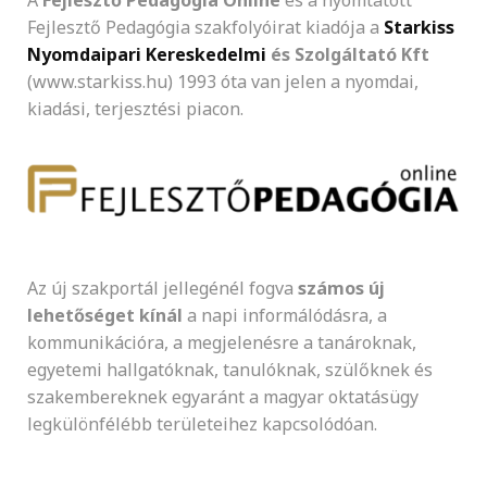
A
Fejlesztő Pedagógia Online
és a nyomtatott
Fejlesztő Pedagógia szakfolyóirat kiadója a
Starkiss
Nyomdaipari Kereskedelmi
és Szolgáltató Kft
(www.starkiss.hu) 1993 óta van jelen a nyomdai,
kiadási, terjesztési piacon.
Az új szakportál jellegénél fogva
számos új
lehetőséget kínál
a napi informálódásra, a
kommunikációra, a megjelenésre a tanároknak,
egyetemi hallgatóknak, tanulóknak, szülőknek és
szakembereknek egyaránt a magyar oktatásügy
legkülönfélébb területeihez kapcsolódóan.