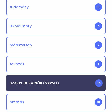
tudomány
6
iskolai story
4
módszertan
2
tallózás
1
SZAKPUBLIKÁCIÓK (összes)
14
oktatás
81