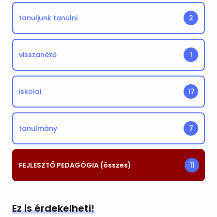
tanuljunk tanulni
2
visszanéző
1
iskolai
17
tanulmány
7
FEJLESZTŐ PEDAGÓGIA (összes)
11
Ez is érdekelheti!