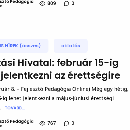
esztő Pedagógia
809
0
R
S HÍREK (összes)
oktatás
ási Hivatal: február 15-ig
 jelentkezni az érettségire
ruár 8. – Fejlesztő Pedagógia Online) Még egy hétig,
-ig lehet jelentkezni a május-júniusi érettségi
.
TOVÁBB...
esztő Pedagógia
767
0
R