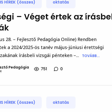
S HÍREK (összes)
oktatás
ségi – Véget értek az írásbel
gák
us 28. – Fejlesztő Pedagógia Online) Rendben
ek a 2024/2025-ös tanév május-júniusi érettségi
zakának írásbeli vizsgái pénteken –...
TOVÁBB...
esztő Pedagógia
751
0
R
S HÍREK (összes)
oktatás