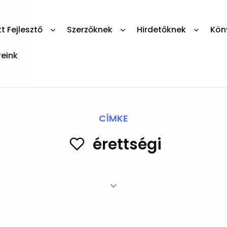
 Fejlesztő
Szerzőknek
Hirdetőknek
Kön
reink
CÍMKE
érettségi