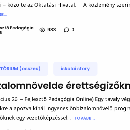
i – közölte az Oktatási Hivatal. A közlemény szeri
B...
esztő Pedagógia
983
0
R
TÓRIUM (összes)
iskolai story
zalomnövelde érettségizők
cius 26. – Fejlesztő Pedagógia Online) Egy tavaly vé
kre alapozva kínál ingyenes önbizalomnövelő prog
őknek egy vezetőképzéssel...
TOVÁBB...