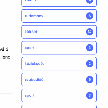
kultúra
4
tudomány
6
külföld
14
sport
3
iváló
ilenc
közlekedés
2
szabadidő
6
sport
3