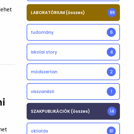
lehet
LABORATÓRIUM (összes)
89
tudomány
6
iskolai story
4
módszertan
2
visszanéző
1
ni
SZAKPUBLIKÁCIÓK (összes)
14
het
oktatás
81