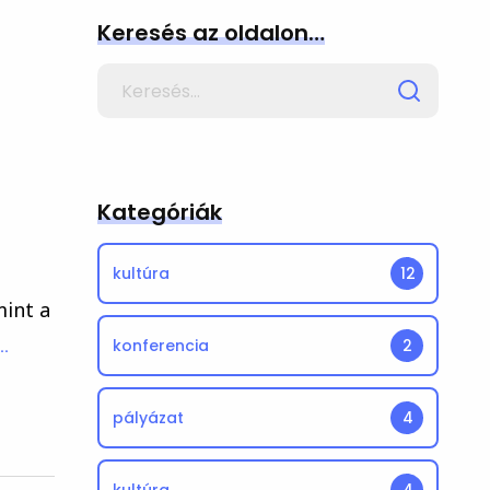
Keresés az oldalon…
Search
for
Kategóriák
kultúra
12
mint a
konferencia
..
2
pályázat
4