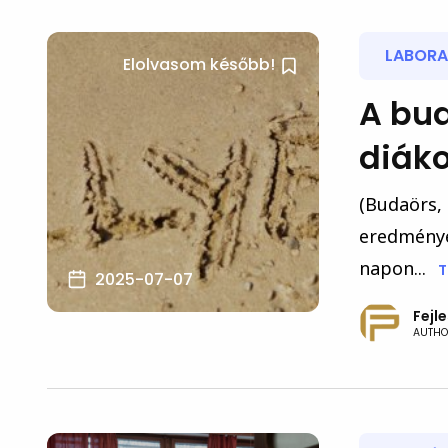
LABORA
Elolvasom később!
A bud
diáko
(Budaörs, 
eredménye
napon...
T
2025-07-07
Fejl
AUTHO