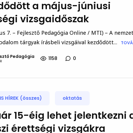
dődött a május-júniusi
ségi vizsgaidőszak
us 7. – Fejlesztő Pedagógia Online / MTI) – A nemzet
rodalom tárgyak írásbeli vizsgáival kezdődött...
TOVÁB
esztő Pedagógia
1158
0
R
S HÍREK (összes)
oktatás
ár 15-éig lehet jelentkezni 
zi érettségi vizsgákra