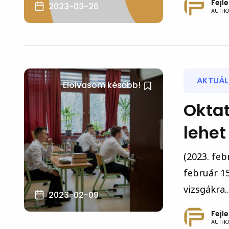
Fejl
2023-03-26
AUTHO
AKTUÁLI
Elolvasom később!
Oktat
lehet
(2023. feb
február 15
vizsgákra..
2023-02-09
Fejl
AUTHO