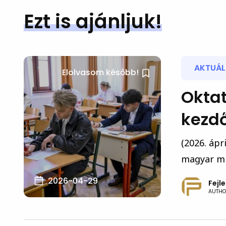
Ezt is ajánljuk!
AKTUÁLI
Elolvasom később!
Oktat
kezdő
(2026. ápr
magyar min
2026-04-29
Fejl
AUTHO