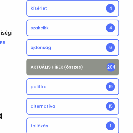
kísérlet
4
szakcikk
4
iségi
B...
újdonság
6
AKTUÁLIS HÍREK (összes)
204
politika
19
alternatíva
15
a
tallózás
1