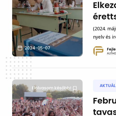
Elkez
érett
(2024. máj
nyelv és i
2024-05-07
Fejl
AUTHO
AKTUÁLI
Elolvasom később!
Febru
tavas