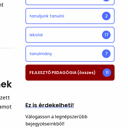
nt
tanuljunk tanulni
2
iskolai
17
tanulmány
7
FEJLESZTŐ PEDAGÓGIA (összes)
11
nek
gzett
Ez is érdekelheti!
ramot
Válogasson a legnépszerűbb
bejegyzéseinkből!