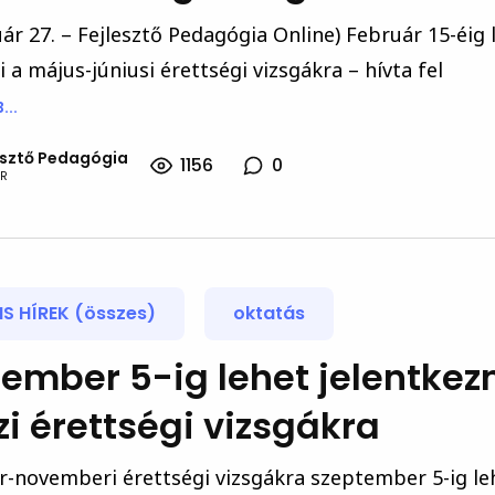
uár 27. – Fejlesztő Pedagógia Online) Február 15-éig 
i a május-júniusi érettségi vizsgákra – hívta fel
...
esztő Pedagógia
1156
0
R
S HÍREK (összes)
oktatás
ember 5-ig lehet jelentkez
zi érettségi vizsgákra
r-novemberi érettségi vizsgákra szeptember 5-ig le