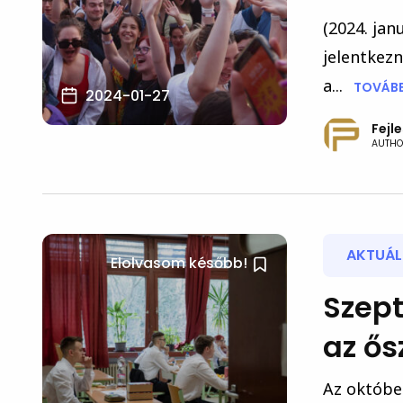
(2024. jan
jelentkezn
a...
TOVÁBB
2024-01-27
Fejl
AUTHO
AKTUÁLI
Elolvasom később!
Szept
az ős
Az októbe