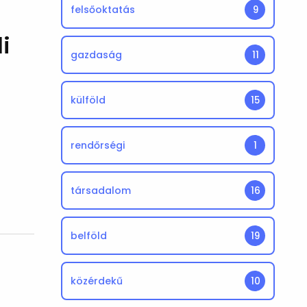
felsőoktatás
9
i
gazdaság
11
külföld
15
rendőrségi
1
társadalom
16
belföld
19
közérdekű
10