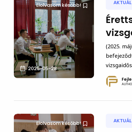
AKTUÁLI
Elolvasom később!
Érett
vizs
(2025. máj
befejeződt
vizsgaidős
2025-05-28
Fejl
AUTHO
AKTUÁLI
Elolvasom később!