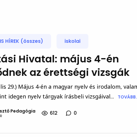
S HÍREK (összes)
iskolai
ási Hivatal: május 4-én
dnek az érettségi vizsgák
ilis 29.) Május 4-én a magyar nyelv és irodalom, vala
t idegen nyelv tárgyak írásbeli vizsgáival...
TOVÁBB.
esztő Pedagógia
612
0
R