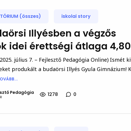
TÓRIUM (összes)
iskolai story
aörsi Illyésben a végzős
k idei érettségi átlaga 4,80
2025. július 7. – Fejlesztő Pedagógia Online) Ismét k
ket produkált a budaörsi Illyés Gyula Gimnázium! K
OVÁBB...
esztő Pedagógia
1278
0
R