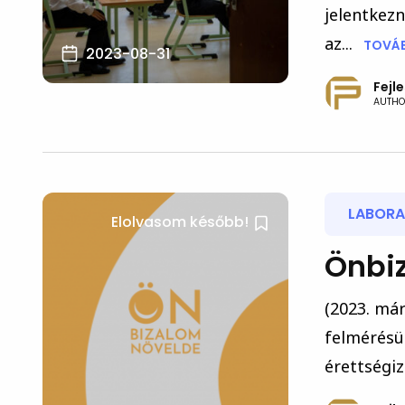
jelentkezn
az...
TOVÁB
2023-08-31
Fejl
AUTHO
LABORA
Elolvasom később!
Önbi
(2023. már
felmérésü
érettségiz