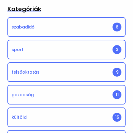
Kategóriák
szabadidő
6
sport
3
felsőoktatás
9
gazdaság
11
külföld
15