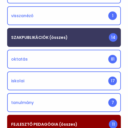
visszanéző
1
SZAKPUBLIKÁCIÓK (összes)
14
oktatás
81
iskolai
17
tanulmány
7
FEJLESZTŐ PEDAGÓGIA (összes)
11