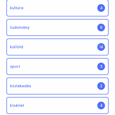
kultúra
4
tudomány
6
külföld
14
sport
3
közlekedés
2
kísérlet
4