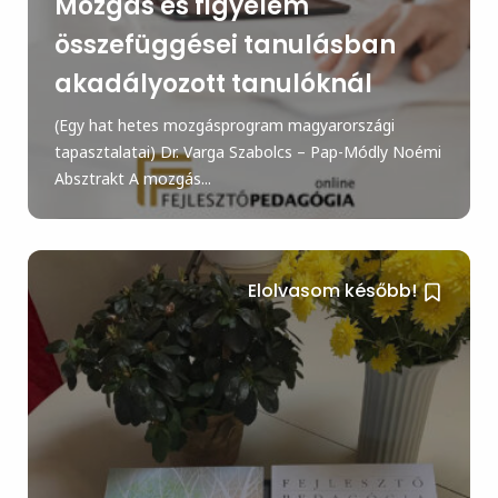
Mozgás és figyelem
összefüggései tanulásban
akadályozott tanulóknál
(Egy hat hetes mozgásprogram magyarországi
tapasztalatai) Dr. Varga Szabolcs – Pap-Módly Noémi
Absztrakt A mozgás...
Elolvasom később!