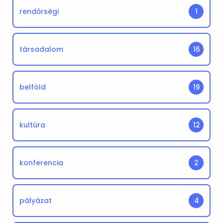
rendőrségi
1
társadalom
16
belföld
19
kultúra
12
konferencia
2
pályázat
4