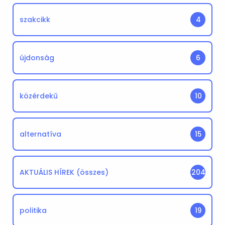
szakcikk
4
újdonság
6
közérdekű
10
alternatíva
15
AKTUÁLIS HÍREK (összes)
204
politika
19