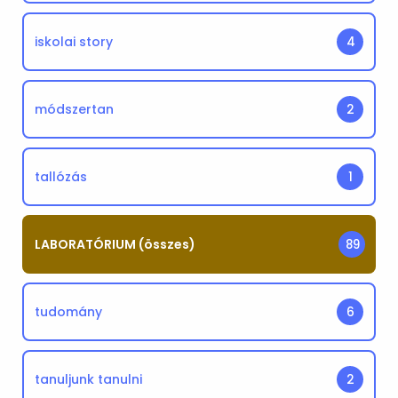
iskolai story
4
módszertan
2
tallózás
1
LABORATÓRIUM (összes)
89
tudomány
6
tanuljunk tanulni
2