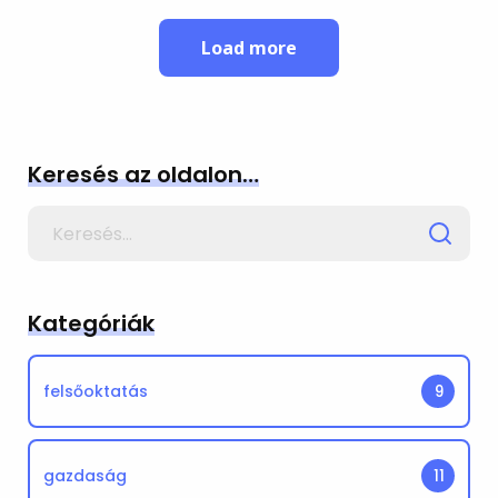
Load more
Keresés az oldalon…
Search
for
Kategóriák
felsőoktatás
9
gazdaság
11