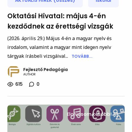
AKTUÁLIS HÍREK (összes)
iskolai
Oktatási Hivatal: május 4-én
kezdődnek az érettségi vizsgák
(2026. április 29.) Május 4-én a magyar nyelv és
irodalom, valamint a magyar mint idegen nyelv
tárgyak írásbeli vizsgáival...
TOVÁBB...
Fejlesztő Pedagógia
AUTHOR
615
0
Elolvasom később!