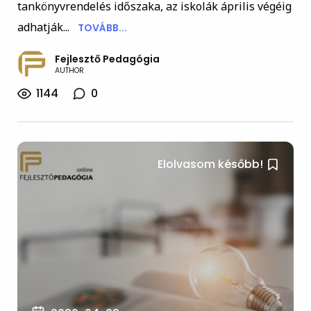
tankönyvrendelés időszaka, az iskolák április végéig
adhatják...
TOVÁBB...
Fejlesztő Pedagógia
AUTHOR
1144
0
Elolvasom később!