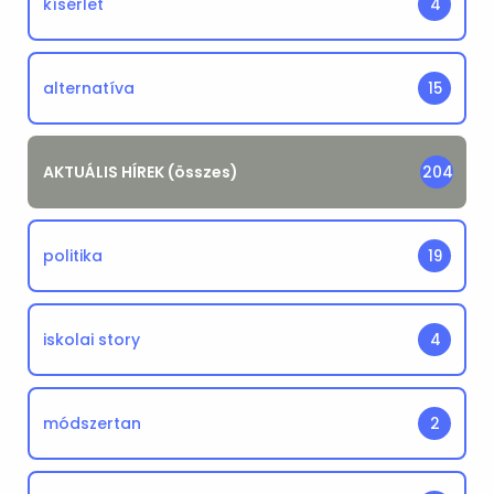
kísérlet
4
alternatíva
15
AKTUÁLIS HÍREK (összes)
204
politika
19
iskolai story
4
módszertan
2