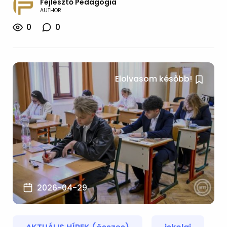
Fejlesztő Pedagógia
AUTHOR
0
0
Elolvasom később!
2026-04-29