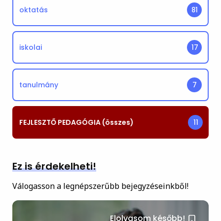
oktatás
81
iskolai
17
tanulmány
7
FEJLESZTŐ PEDAGÓGIA (összes)
11
Ez is érdekelheti!
Válogasson a legnépszerűbb bejegyzéseinkből!
Elolvasom később!