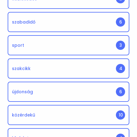
szabadidő
6
sport
3
szakcikk
4
újdonság
6
közérdekű
10