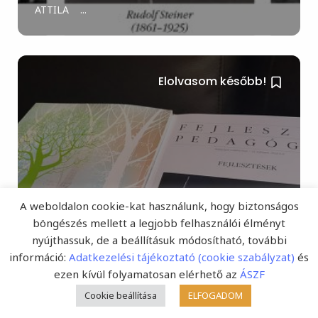
ATTILA ...
Elolvasom később!
A weboldalon cookie-kat használunk, hogy biztonságos
böngészés mellett a legjobb felhasználói élményt
A Fejlesztő Pedagógia 33.
nyújthassuk, de a beállításuk módosítható, további
évfolyamának 2022/4–6.
információ:
Adatkezelési tájékoztató (cookie szabályzat)
és
ezen kívül folyamatosan elérhető az
ÁSZF
összevont számáról
Cookie beállítása
ELFOGADOM
(Fejlesztő Pedagógia Online) Megjelent és az