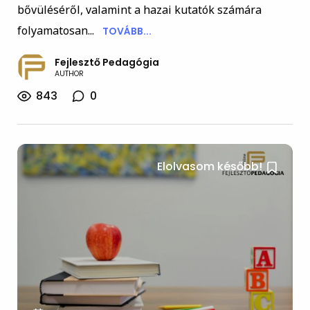
bővüléséről, valamint a hazai kutatók számára
folyamatosan...
TOVÁBB...
Fejlesztő Pedagógia
AUTHOR
843
0
Elolvasom később!