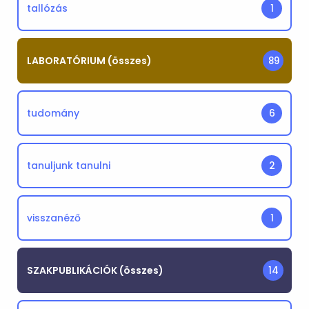
tallózás
1
LABORATÓRIUM (összes)
89
tudomány
6
tanuljunk tanulni
2
visszanéző
1
SZAKPUBLIKÁCIÓK (összes)
14