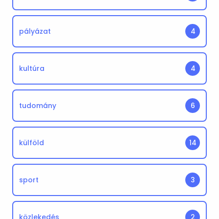
pályázat
4
kultúra
4
tudomány
6
külföld
14
sport
3
közlekedés
2