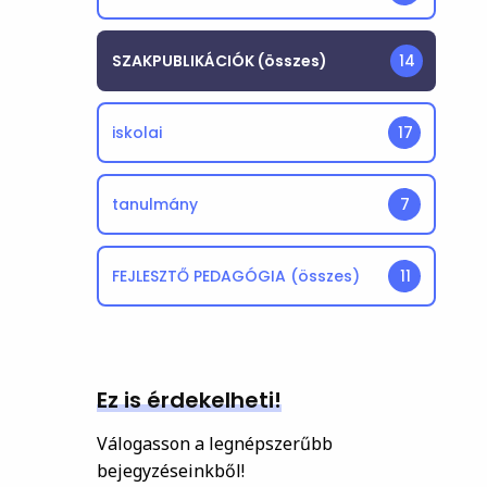
SZAKPUBLIKÁCIÓK (összes)
14
iskolai
17
tanulmány
7
FEJLESZTŐ PEDAGÓGIA (összes)
11
Ez is érdekelheti!
Válogasson a legnépszerűbb
bejegyzéseinkből!