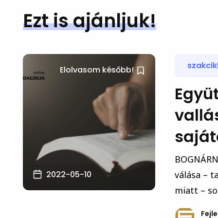
Ezt is ajánljuk!
szakcik
Elolvasom később!
Együ
vallá
sajá
BOGNÁRNÉ 
2022-05-10
válása – 
miatt – so
Fejl