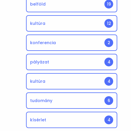
belföld
19
kultúra
12
konferencia
2
pályázat
4
kultúra
4
tudomány
6
kísérlet
4