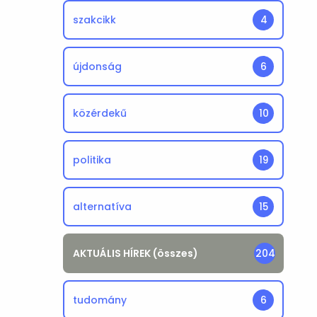
szakcikk
4
újdonság
6
közérdekű
10
politika
19
alternatíva
15
AKTUÁLIS HÍREK (összes)
204
tudomány
6