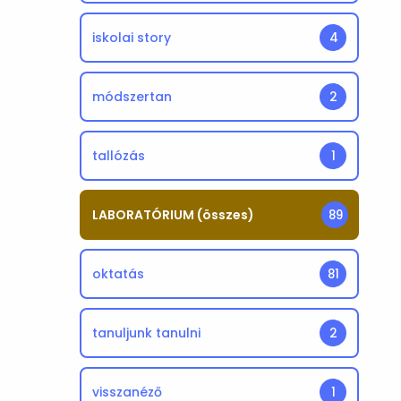
iskolai story
4
módszertan
2
tallózás
1
LABORATÓRIUM (összes)
89
oktatás
81
tanuljunk tanulni
2
visszanéző
1