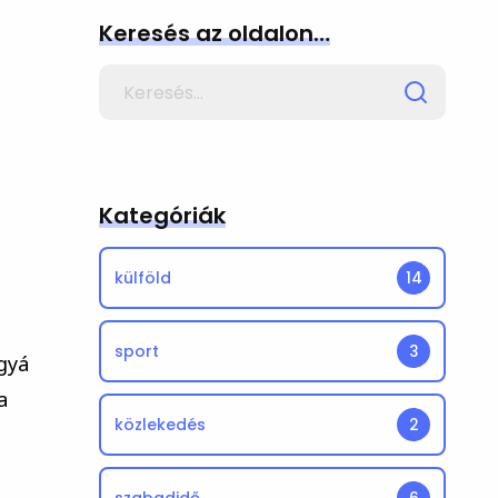
Keresés az oldalon…
Search
for
i
Kategóriák
külföld
14
sport
3
gyá
a
közlekedés
2