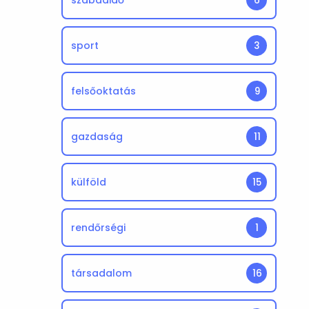
szabadidő
6
sport
3
felsőoktatás
9
gazdaság
11
külföld
15
rendőrségi
1
társadalom
16