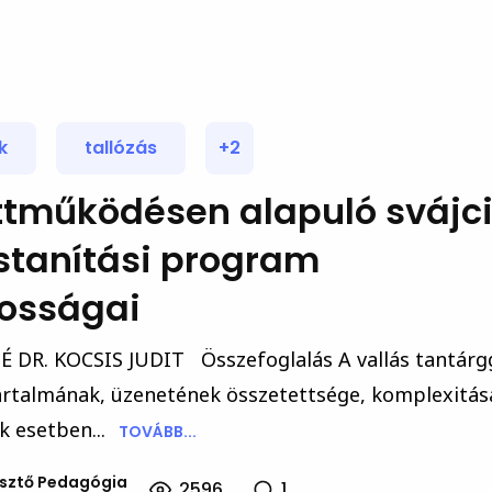
k
tallózás
+2
ttműködésen alapuló svájc
stanítási program
tosságai
DR. KOCSIS JUDIT Összefoglalás A vallás tantárg
tartalmának, üzenetének összetettsége, komplexitás
k esetben...
TOVÁBB...
esztő Pedagógia
2596
1