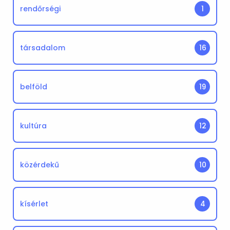
rendőrségi
1
társadalom
16
belföld
19
kultúra
12
közérdekű
10
kísérlet
4