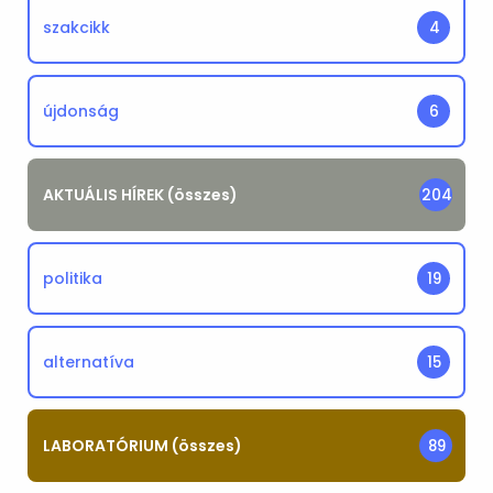
szakcikk
4
újdonság
6
AKTUÁLIS HÍREK (összes)
204
politika
19
alternatíva
15
LABORATÓRIUM (összes)
89