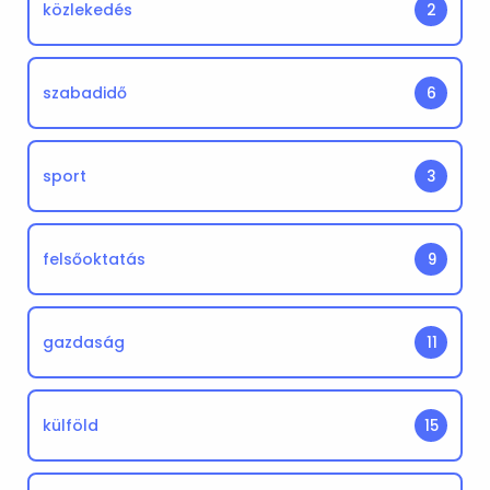
közlekedés
2
szabadidő
6
sport
3
felsőoktatás
9
gazdaság
11
külföld
15