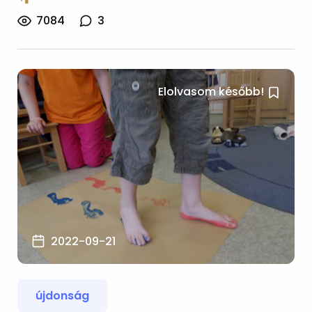
7084
3
Elolvasom később!
2022-09-21
újdonság