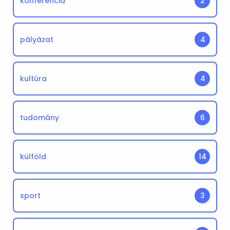
konferencia
2
pályázat
4
kultúra
4
tudomány
6
külföld
14
sport
3