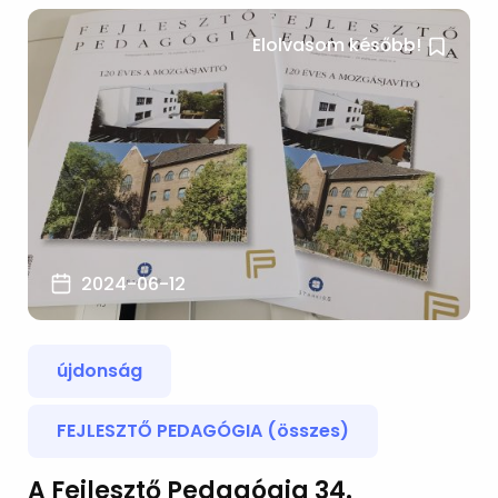
Elolvasom később!
2024-06-12
újdonság
FEJLESZTŐ PEDAGÓGIA (összes)
A Fejlesztő Pedagógia 34.