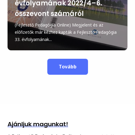
évfolyamának 2022/4–6.
összevont számáról
(Fejlesztő Pedagógia Online) Megjelent és az
előfizetők már kézhez kapták a Fejlesztő Pedagógia
33. évfolyamának...
Tovább
Ajánljuk magunkat!