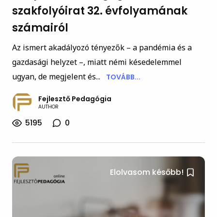
szakfolyóirat 32. évfolyamának
számairól
Az ismert akadályozó tényezők – a pandémia és a
gazdasági helyzet –, miatt némi késedelemmel
ugyan, de megjelent és...
TOVÁBB...
Fejlesztő Pedagógia
AUTHOR
5195
0
Elolvasom később!