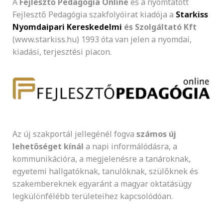
A
Fejlesztő Pedagógia Online
és a nyomtatott
Fejlesztő Pedagógia szakfolyóirat kiadója a
Starkiss
Nyomdaipari Kereskedelmi
és Szolgáltató Kft
(www.starkiss.hu) 1993 óta van jelen a nyomdai,
kiadási, terjesztési piacon.
Az új szakportál jellegénél fogva
számos új
lehetőséget kínál
a napi informálódásra, a
kommunikációra, a megjelenésre a tanároknak,
egyetemi hallgatóknak, tanulóknak, szülőknek és
szakembereknek egyaránt a magyar oktatásügy
legkülönfélébb területeihez kapcsolódóan.