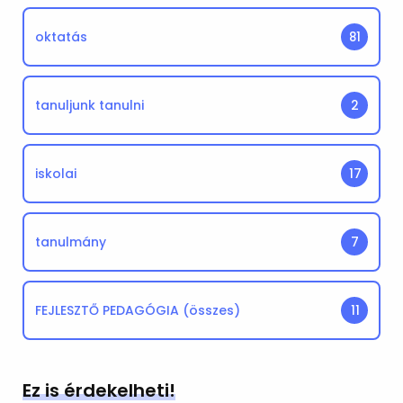
oktatás
81
tanuljunk tanulni
2
iskolai
17
tanulmány
7
FEJLESZTŐ PEDAGÓGIA (összes)
11
Ez is érdekelheti!