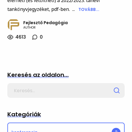
elérheti (és letöltheti) a 2022/2023. tanévi
tankönyvjegyzéket, pdf-ben. ...
TOVÁBB...
Fejlesztő Pedagógia
AUTHOR
4613
0
Keresés az oldalon…
Search
for
Kategóriák