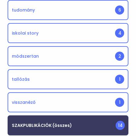
tudomány
6
iskolai story
4
módszertan
2
tallózás
1
visszanéző
1
SZAKPUBLIKÁCIÓK (összes)
14