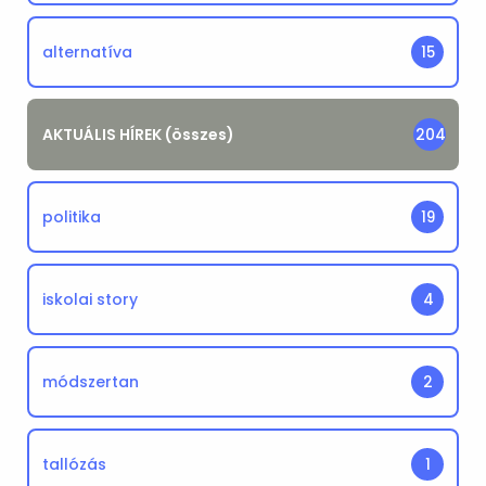
alternatíva
15
AKTUÁLIS HÍREK (összes)
204
politika
19
iskolai story
4
módszertan
2
tallózás
1