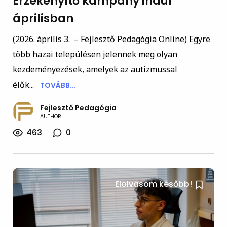
Érzékenyítő kampány indul
áprilisban
(2026. április 3. – Fejlesztő Pedagógia Online) Egyre
több hazai településen jelennek meg olyan
kezdeményezések, amelyek az autizmussal
élők...
TOVÁBB...
Fejlesztő Pedagógia
AUTHOR
463
0
Elolvasom később!