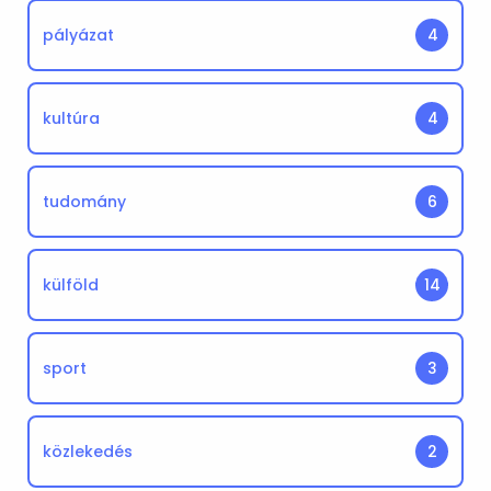
pályázat
4
kultúra
4
tudomány
6
külföld
14
sport
3
közlekedés
2