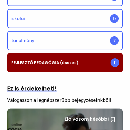
iskolai
17
tanulmány
7
FEJLESZTŐ PEDAGÓGIA (összes)
11
Ez is érdekelheti!
Válogasson a legnépszerűbb bejegyzéseinkből!
Elolvasom később!