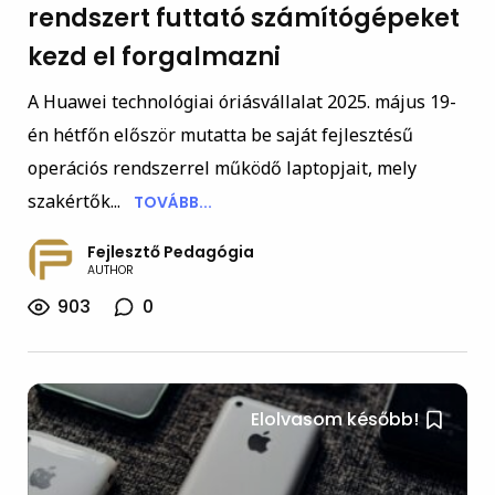
rendszert futtató számítógépeket
kezd el forgalmazni
A Huawei technológiai óriásvállalat 2025. május 19-
én hétfőn először mutatta be saját fejlesztésű
operációs rendszerrel működő laptopjait, mely
szakértők...
TOVÁBB...
Fejlesztő Pedagógia
AUTHOR
903
0
Elolvasom később!