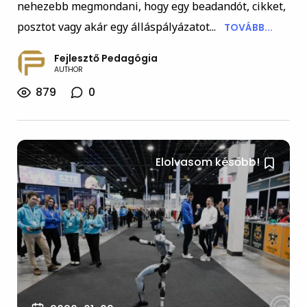
nehezebb megmondani, hogy egy beadandót, cikket,
posztot vagy akár egy álláspályázatot...
TOVÁBB...
Fejlesztő Pedagógia
AUTHOR
879
0
Elolvasom később!