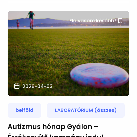
Elolvasom később!
2026-04-03
belföld
LABORATÓRIUM (összes)
Autizmus hónap Gyálon –