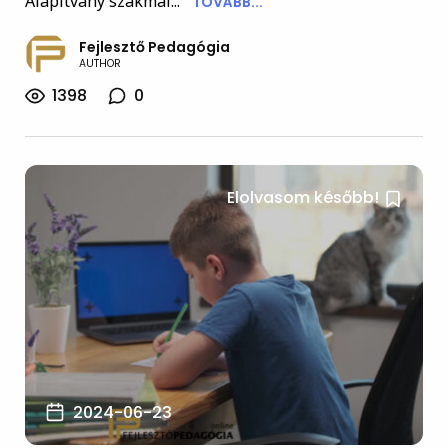
Alapítvány szakmai...
TOVÁBB...
Fejlesztő Pedagógia
AUTHOR
1398
0
Elolvasom később!
2024-06-23