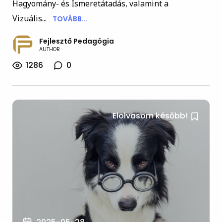
Hagyomány- és Ismeretátadás, valamint a
Vizuális...
TOVÁBB...
Fejlesztő Pedagógia
AUTHOR
1286
0
Elolvasom később!