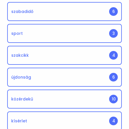
szabadidő
6
sport
3
szakcikk
4
újdonság
6
közérdekű
10
kísérlet
4