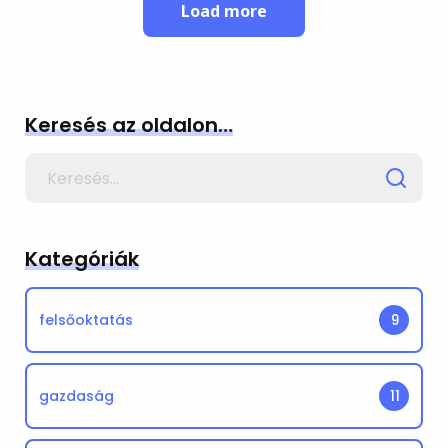
Load more
Keresés az oldalon…
Search
for
Kategóriák
felsőoktatás
9
gazdaság
11