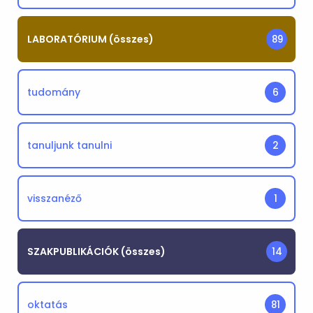
LABORATÓRIUM (összes)
89
tudomány
6
tanuljunk tanulni
2
visszanéző
1
SZAKPUBLIKÁCIÓK (összes)
14
oktatás
81