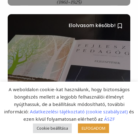
Elolvasom később!
A Fejlesztő Pedagógia 33.
A weboldalon cookie-kat használunk, hogy biztonságos
böngészés mellett a legjobb felhasználói élményt
évfolyamának 2022/4–6.
nyújthassuk, de a beállításuk módosítható, további
összevont számáról
információ:
Adatkezelési tájékoztató (cookie szabályzat)
és
ezen kívül folyamatosan elérhető az
ÁSZF
(Fejlesztő Pedagógia Online) Megjelent és az
Cookie beállítása
ELFOGADOM
előfizetők már kézhez kapták a Fejlesztő Pedagógia