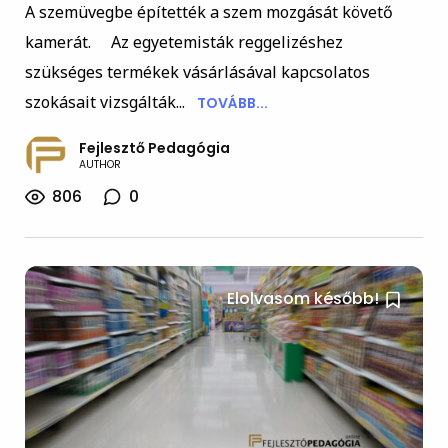
A szemüvegbe építették a szem mozgását követő
kamerát. Az egyetemisták reggelizéshez
szükséges termékek vásárlásával kapcsolatos
szokásait vizsgálták...
TOVÁBB...
Fejlesztő Pedagógia
AUTHOR
806
0
Elolvasom később!