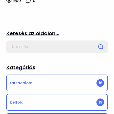
900
0
Keresés az oldalon…
Search
for
Kategóriák
társadalom
16
belföld
19