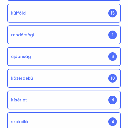
külföld
15
rendőrségi
1
újdonság
6
közérdekű
10
kísérlet
4
szakcikk
4