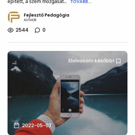
épített, a szem mozgását...
TOVÁBB...
Fejlesztő Pedagógia
AUTHOR
2544
0
Elolvasom később!
2022-05-03