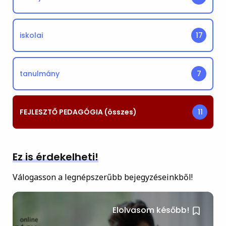
iskolai
17
tanulmány
7
FEJLESZTŐ PEDAGÓGIA (összes)
11
Ez is érdekelheti!
Válogasson a legnépszerűbb bejegyzéseinkből!
Elolvasom később!