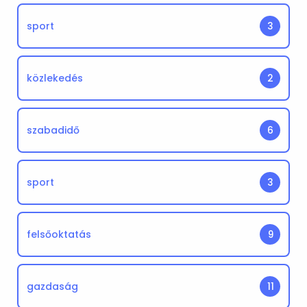
sport
3
közlekedés
2
szabadidő
6
sport
3
felsőoktatás
9
gazdaság
11