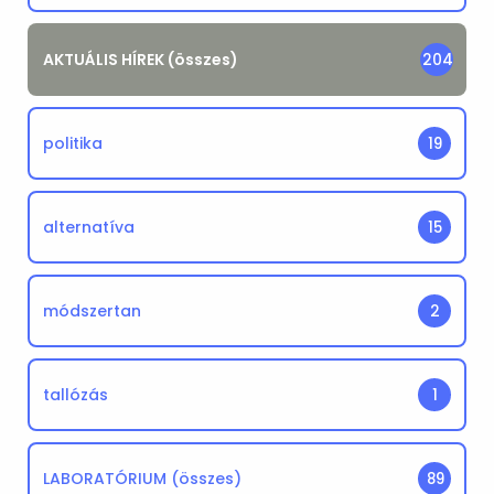
AKTUÁLIS HÍREK (összes)
204
politika
19
alternatíva
15
módszertan
2
tallózás
1
LABORATÓRIUM (összes)
89