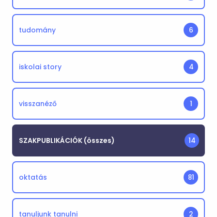
tudomány
6
iskolai story
4
visszanéző
1
SZAKPUBLIKÁCIÓK (összes)
14
oktatás
81
tanuljunk tanulni
2