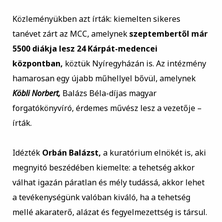
Közleményükben azt írták: kiemelten sikeres
tanévet zárt az MCC, amelynek
szeptembertől már
5500 diákja lesz 24 Kárpát-medencei
központban,
köztük Nyíregyházán is. Az intézmény
hamarosan egy újabb műhellyel bővül, amelynek
Köbli Norbert,
Balázs Béla-díjas magyar
forgatókönyvíró, érdemes művész lesz a vezetője –
írták.
Idézték
Orbán Balázst,
a kuratórium elnökét is, aki
megnyitó beszédében kiemelte: a tehetség akkor
válhat igazán páratlan és mély tudássá, akkor lehet
a tevékenységünk valóban kiváló, ha a tehetség
mellé akaraterő, alázat és fegyelmezettség is társul.