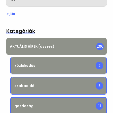
« jún
Kategóriák
AKTUÁLIS HÍREK (összes)
206
közlekedés
2
szabadidő
6
gazdaság
11