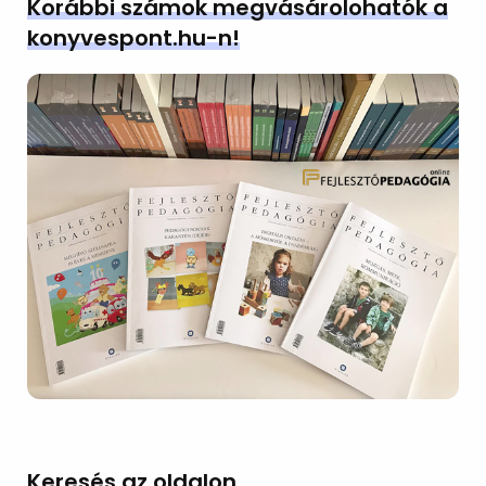
Korábbi számok megvásárolohatók a
konyvespont.hu-n!
Keresés az oldalon…