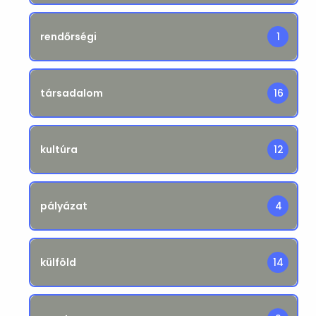
rendőrségi
1
társadalom
16
kultúra
12
pályázat
4
külföld
14