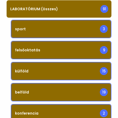
LABORATÓRIUM (összes)
91
sport
3
felsőoktatás
9
külföld
15
belföld
19
konferencia
2