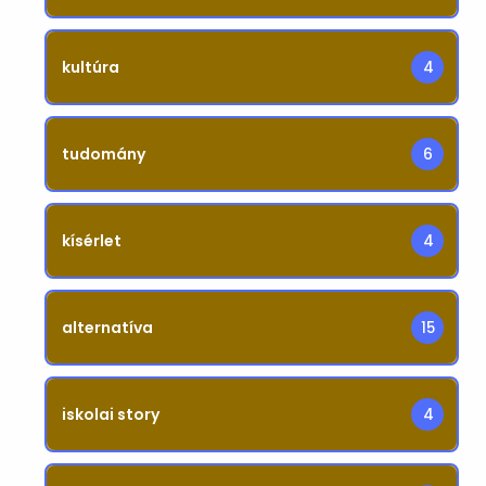
kultúra
4
tudomány
6
kísérlet
4
alternatíva
15
iskolai story
4