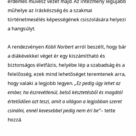
érdemes művész vezet majd. Az intézmény legújabb
műhelye az íráskészség és a szakmai
történetmesélés képességének csiszolására helyezi
a hangsúlyt.
A rendezvényen
Köbli Norbert
arról beszélt, hogy bár
a diákévekkel véget ér egy kiszámítható és
biztonságos életfázis, helyébe lép a szabadság és a
felelősség, ezek mind lehetőséget teremtenek arra,
hogy valaki a legjobb legyen.
„Ez pedig úgy lehet az
ember, ha észrevétlenül, belső késztetésből és magától
értetődően azt teszi, amit a világon a legjobban szeret
csinálni, ennél kevesebbel pedig nem éri be”
– tette
hozzá.