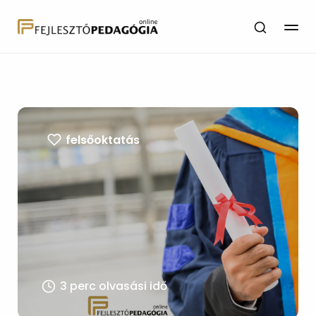
felsőoktatás
3 perc olvasási idő