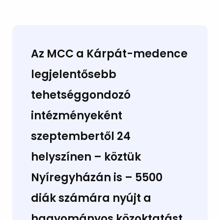
Az MCC a Kárpát-medence
legjelentősebb
tehetséggondozó
intézményeként
szeptembertől 24
helyszínen – köztük
Nyíregyházán is – 5500
diák számára nyújt a
hagyományos közoktatást,