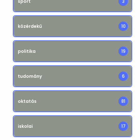
sport
3
közérdekű
10
politika
19
tudomány
6
oktatás
81
iskolai
17