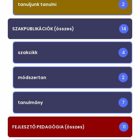
tanuljunk tanulni
2
SZAKPUBLIKÁCIÓK (összes)
14
szakcikk
4
módszertan
2
tanulmány
7
FEJLESZTŐ PEDAGÓGIA (összes)
11