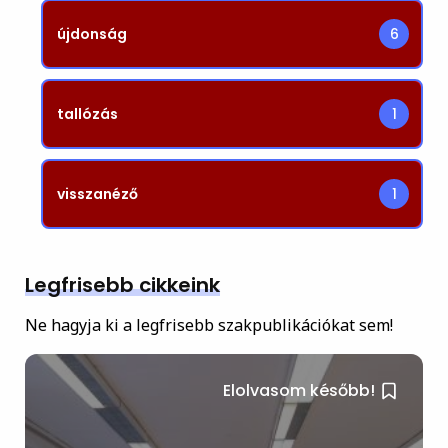
újdonság
6
tallózás
1
visszanéző
1
Legfrisebb cikkeink
Ne hagyja ki a legfrisebb szakpublikációkat sem!
Elolvasom később!