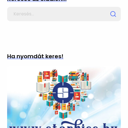
Search
for
Ha nyomdát keres!