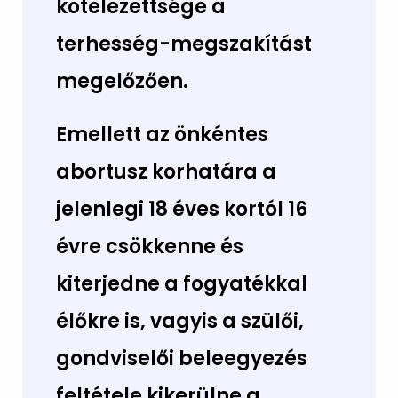
kötelezettsége a
terhesség-megszakítást
megelőzően.
Emellett az önkéntes
abortusz korhatára a
jelenlegi 18 éves kortól 16
évre csökkenne és
kiterjedne a fogyatékkal
élőkre is, vagyis a szülői,
gondviselői beleegyezés
feltétele kikerülne a