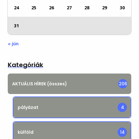
24
25
26
27
28
29
30
31
« jún
Kategóriák
AKTUÁLIS HÍREK (összes)
206
pályázat
4
külföld
14