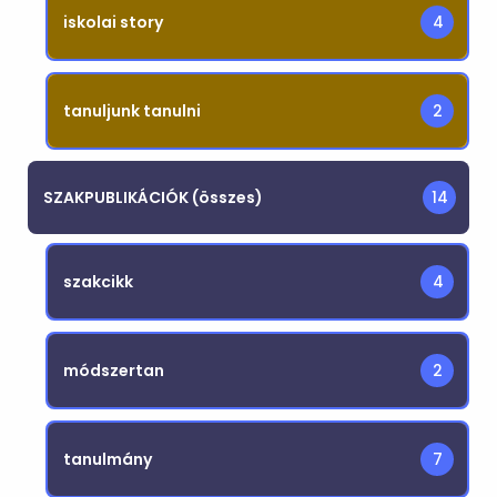
iskolai story
4
tanuljunk tanulni
2
SZAKPUBLIKÁCIÓK (összes)
14
szakcikk
4
módszertan
2
tanulmány
7