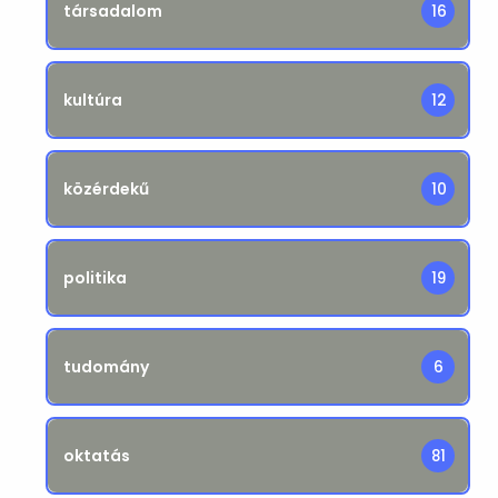
társadalom
16
kultúra
12
közérdekű
10
politika
19
tudomány
6
oktatás
81