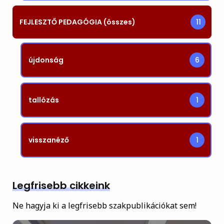
FEJLESZTŐ PEDAGÓGIA (összes)
11
újdonság
6
tallózás
1
visszanéző
1
Legfrisebb cikkeink
Ne hagyja ki a legfrisebb szakpublikációkat sem!