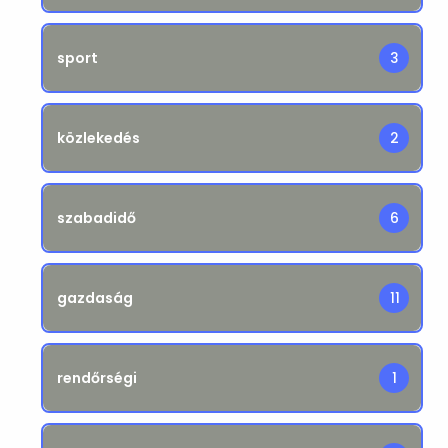
sport
3
közlekedés
2
szabadidő
6
gazdaság
11
rendőrségi
1