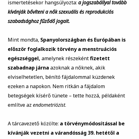
ismertetésekor hangsúlyozta:
a jogszabállyal tovább
kívánják bővíteni a nők szexuális és reprodukciós
szabadsághoz fűződő jogait.
Mint mondta,
Spanyolországban és Európában is
először foglalkozik törvény a menstruációs
egészséggel,
amelynek részeként
fizetett
szabadnap járna
azoknak a nőknek, akik
elviselhetetlen, bénító fájdalommal küzdenek
ezeken a napokon. Nem ritkán a fájdalom
betegségek kísérő tünete – tette hozzá, példaként
említve az
endometriózist
.
A tárcavezető közölte:
a törvénymódosítással be
kívánják vezetni a várandósság 39. hetétől a