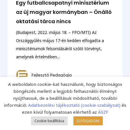
Egy futballcsapatnyi minisztérium
az új magyar kormányban – Önálló
oktatási tárca nincs
(Budapest, 2022. május 18. – FPO/MTI) Az
Országgyűlés május 17-én kedden elfogadta a
minisztériumok felsorolásáról szóló törvényt,
amelynek értelmében...
Fejlesztő Pedagógia
A weboldalon cookie-kat használunk, hogy biztonságos
böngészés mellett a legjobb felhasználói élményt
nyújthassuk, de a beállításuk módosítható, további
információ:
Adatkezelési tájékoztató (cookie szabályzat)
és
ezen kívül folyamatosan elérhető az
ÁSZF
Cookie beállítása
ELFOGADOM