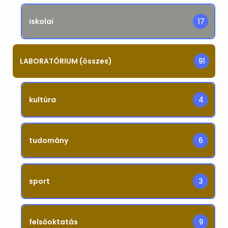
iskolai
17
LABORATÓRIUM (összes)
91
kultúra
4
tudomány
6
sport
3
felsőoktatás
9