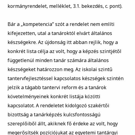
kormányrendelet, melléklet, 3.1. bekezdés, c. pont).
Bár a „kompetencia” szót a rendelet nem említi
kifejezetten, utal a tanároktól elvárt általános
készségekre. Az újdonság itt abban rejlik, hogy a
konkrét lista célja az volt, hogy a képzés szintjétől
függetlenül minden tanár számára általános
készségeket határozzon meg. Az iskolai szintű
tantervfejlesztéssel kapcsolatos készségek szintén
jelzik a tágabb tantervi reform és a tanárok
követelményeinek konkrét listája közötti
kapcsolatot. A rendeletet kidolgozó szakértői
bizottság a tanárképzés kulcsfontosságú
szereplőiből állt, akiknek fő érdeke az volt, hogy
megerősítsék pozíciójukat az egyetemi tantárgyi