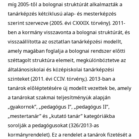
míg 2005-től a bolognai struktúrát alkalmazták a
tanárképzés kétciklusú alap- és mesterképzés
szerint szervezve (2005. évi CXXXIX. törvény). 2011-
ben a kormány visszavonta a bolognai struktúrát, és
visszaállította az osztatlan tanárképzési modellt,
amely magában foglalja a bolognai rendszer előtti
széttagolt struktúra elemeit, megkülönböztetve az
általánosiskolai és középiskolai tanárképzési
szinteket (2011. évi CCIV. törvény,). 2013-ban a
tanárok előléptetésére új modellt vezettek be, amely
a tanárokat szakmai teljesítményük alapján
„gyakornok”, „pedagógus I”, „pedagógus II”,
„mestertanár” és „kutató tanár” kategóriákba
sorolják a pedagógusokat (326/2013-as
kormányrendelet). Ez a rendelet a tanárok fizetését a