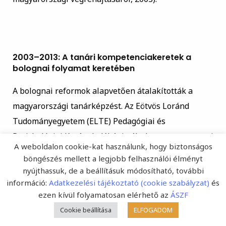
2003–2013: A tanári kompetenciakeretek a
bolognai folyamat keretében
A bolognai reformok alapvetően átalakították a
magyarországi tanárképzést. Az Eötvös Loránd
Tudományegyetem (ELTE) Pedagógiai és
Pszichológiai Karának dékánja által vezetett nemzeti
A weboldalon cookie-kat használunk, hogy biztonságos
bolognai bizottság tanárképzési albizottságában
böngészés mellett a legjobb felhasználói élményt
lezajlott szakmai vita fő eredménye egy egységes,
nyújthassuk, de a beállításuk módosítható, további
mesterszintű tanárképzési program létrehozása
információ:
Adatkezelési tájékoztató (cookie szabályzat)
és
ezen kívül folyamatosan elérhető az
ÁSZF
volt. Ezt az új struktúrát a felsőoktatásról szóló 2005.
Cookie beállítása
ELFOGADOM
évi CXXXIX. törvény biztosította. Ezzel párhuzamosan