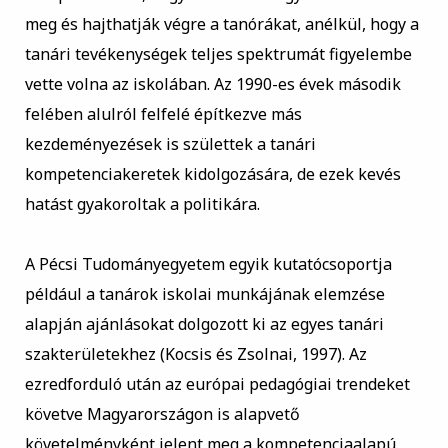
meg és hajthatják végre a tanórákat, anélkül, hogy a
tanári tevékenységek teljes spektrumát figyelembe
vette volna az iskolában. Az 1990-es évek második
felében alulról felfelé építkezve más
kezdeményezések is születtek a tanári
kompetenciakeretek kidolgozására, de ezek kevés
hatást gyakoroltak a politikára.
A Pécsi Tudományegyetem egyik kutatócsoportja
például a tanárok iskolai munkájának elemzése
alapján ajánlásokat dolgozott ki az egyes tanári
szakterületekhez (Kocsis és Zsolnai, 1997). Az
ezredforduló után az európai pedagógiai trendeket
követve Magyarországon is alapvető
követelményként jelent meg a kompetenciaalapú