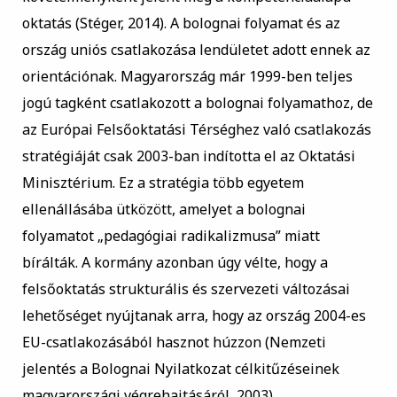
oktatás (Stéger, 2014). A bolognai folyamat és az
ország uniós csatlakozása lendületet adott ennek az
orientációnak. Magyarország már 1999-ben teljes
jogú tagként csatlakozott a bolognai folyamathoz, de
az Európai Felsőoktatási Térséghez való csatlakozás
stratégiáját csak 2003-ban indította el az Oktatási
Minisztérium. Ez a stratégia több egyetem
ellenállásába ütközött, amelyet a bolognai
folyamatot „pedagógiai radikalizmusa” miatt
bírálták. A kormány azonban úgy vélte, hogy a
felsőoktatás strukturális és szervezeti változásai
lehetőséget nyújtanak arra, hogy az ország 2004-es
EU-csatlakozásából hasznot húzzon (Nemzeti
jelentés a Bolognai Nyilatkozat célkitűzéseinek
magyarországi végrehajtásáról, 2003).