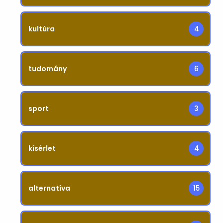
kultúra
4
tudomány
6
sport
3
kísérlet
4
alternatíva
15