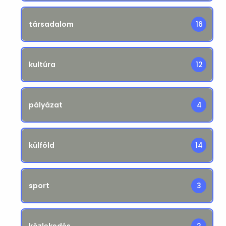
társadalom
16
kultúra
12
pályázat
4
külföld
14
sport
3
közlekedés