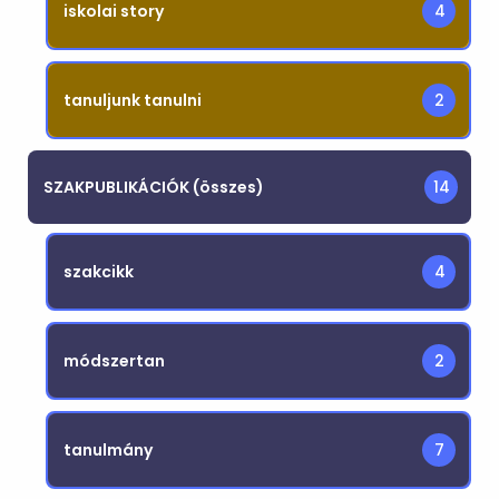
iskolai story
4
tanuljunk tanulni
2
SZAKPUBLIKÁCIÓK (összes)
14
szakcikk
4
módszertan
2
tanulmány
7