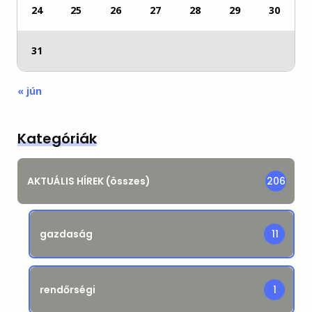
24
25
26
27
28
29
30
31
« jún
Kategóriák
AKTUÁLIS HÍREK (összes)
206
gazdaság
11
rendőrségi
1