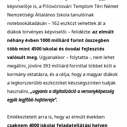
képviselője is, a Pilisvörösvári Templom Téri Német
Nemzetiségi Általános Iskola tanulóinak
notebookátadásán – 162 eszközt vehettek át a
diákok törvényes képviselői – felidézte:
az elmúlt
néhány évben 1000 milliárd forint összegben
több mint 4500 iskolai és óvodai fejlesztés
valósult meg.
Ugyanakkor – folytatta -, nem lehet
megállni, jövőre 393 milliárd forinttal többet költ a
kormány oktatásra, és a célja, hogy a magyar diákok
a legkorszerűbb eszközöket készségszinten tudják
használni,
„ugyanis a digitalizáció a versenyképesség
egyik legfőbb hajtóereje”.
Emlékeztetett arra is, hogy az elmúlt években
csaknem 4000 iskolai feladatellátási helyen