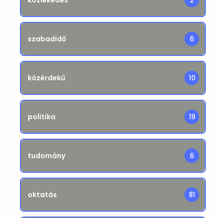
2
szabadidő
6
közérdekű
10
politika
19
tudomány
6
oktatás
81