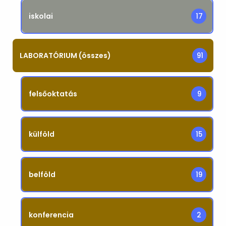
iskolai
17
LABORATÓRIUM (összes)
91
felsőoktatás
9
külföld
15
belföld
19
konferencia
2