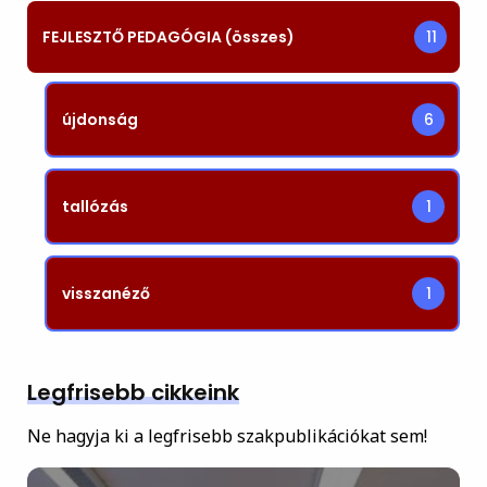
FEJLESZTŐ PEDAGÓGIA (összes)
11
újdonság
6
tallózás
1
visszanéző
1
Legfrisebb cikkeink
Ne hagyja ki a legfrisebb szakpublikációkat sem!