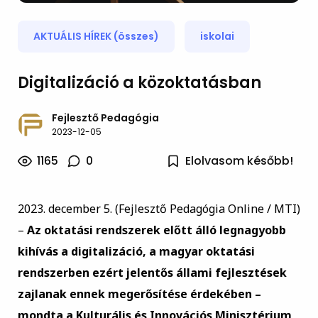
AKTUÁLIS HÍREK (összes)
iskolai
Digitalizáció a közoktatásban
Fejlesztő Pedagógia
2023-12-05
1165
0
Elolvasom később!
2023. december 5. (Fejlesztő Pedagógia Online / MTI)
–
Az oktatási rendszerek előtt álló legnagyobb
kihívás a digitalizáció, a magyar oktatási
rendszerben ezért jelentős állami fejlesztések
zajlanak ennek megerősítése érdekében –
mondta a Kulturális és Innovációs Minisztérium