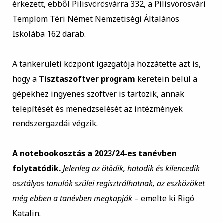
érkezett, ebből Pilisvörösvárra 332, a Pilisvörösvári
Templom Téri Német Nemzetiségi Általános
Iskolába 162 darab.
A tankerületi központ igazgatója hozzátette azt is,
hogy a
Tisztaszoftver program
keretein belül a
gépekhez ingyenes szoftver is tartozik, annak
telepítését és menedzselését az intézmények
rendszergazdái végzik.
A notebookosztás a 2023/24-es tanévben
folytatódik.
Jelenleg az ötödik, hatodik és kilencedik
osztályos tanulók szülei regisztrálhatnak, az eszközöket
még ebben a tanévben megkapják
– emelte ki Rigó
Katalin.