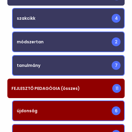
szakcikk
4
módszertan
2
tanulmány
7
FEJLESZTŐ PEDAGÓGIA (összes)
11
újdonság
6