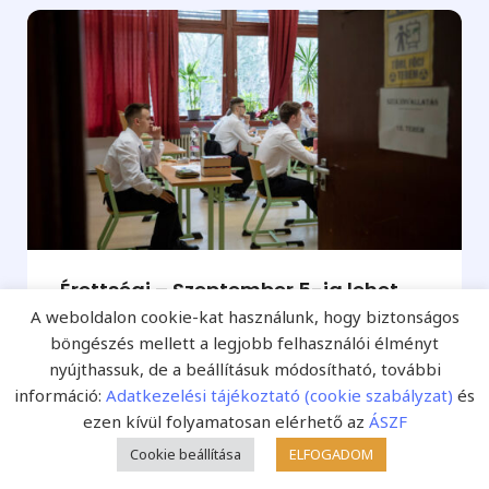
Érettségi – Szeptember 5-ig lehet
A weboldalon cookie-kat használunk, hogy biztonságos
jelentkezni az őszi vizsgákra
böngészés mellett a legjobb felhasználói élményt
2022. szeptember 1. (Fejlesztő Pedagógia Online /
nyújthassuk, de a beállításuk módosítható, további
információ:
Adatkezelési tájékoztató (cookie szabályzat)
és
MTI) – Szeptember 5-ig lehet jelentkezni az
ezen kívül folyamatosan elérhető az
ÁSZF
október-novemberi érettségi vizsgákra, az
Cookie beállítása
ELFOGADOM
érettségizők...