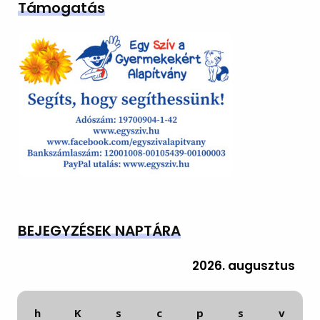
Támogatás
BEJEGYZÉSEK NAPTÁRA
2026. augusztus
h
K
s
c
p
s
v