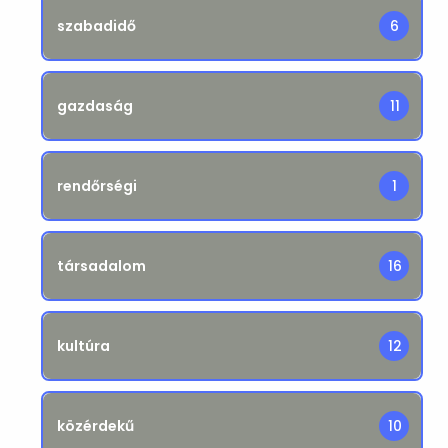
szabadidő
6
gazdaság
11
rendőrségi
1
társadalom
16
kultúra
12
közérdekű
10