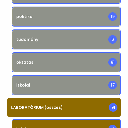
politika
19
tudomány
6
oktatás
81
iskolai
17
LABORATÓRIUM (összes)
91