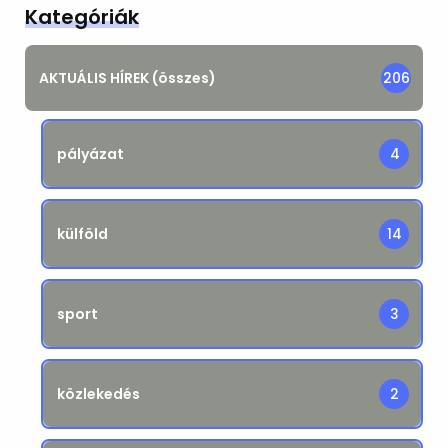
Kategóriák
AKTUÁLIS HÍREK (összes)
206
pályázat
4
külföld
14
sport
3
közlekedés
2