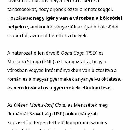
javítson az oktatás helyzetén. Arra kérte a
tanácsosokat, hogy éljenek ezzel a lehetőséggel.
Hozzátette:
nagy igény van a városban a bölcsődei
helyekre,
amikor kérvényezték az újabb bölcsődei
csoportot, azonnal beteltek a helyek.
A határozat ellen érvelő
Oana Goga
(PSD) és
Mariana Stinga (PNL) azt hangoztatta, hogy a
városban vegyes intézményekben van biztosítva a
román és a magyar gyermekek anyanyelvű oktatása,
és
nem kívánatos a gyermekek elkülönítése.
Az ülésen
Marius-Iosif Ciota,
az Mentsétek meg
Romániát Szövetség (USR) önkormányzati
képviselője terjesztett elő kompromisszumos