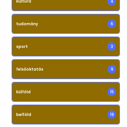
kultúra
4
tudomány
6
sport
3
felsőoktatás
9
külföld
15
belföld
19