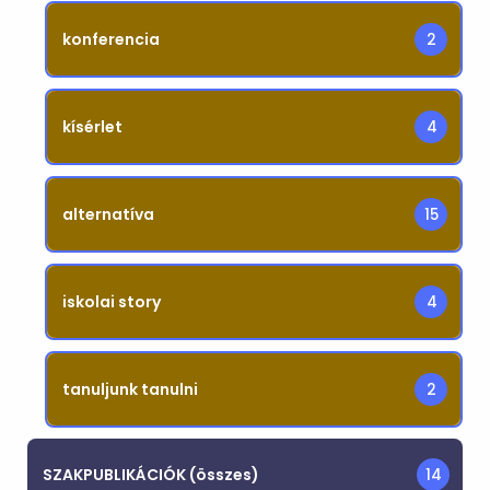
konferencia
2
kísérlet
4
alternatíva
15
iskolai story
4
tanuljunk tanulni
2
SZAKPUBLIKÁCIÓK (összes)
14