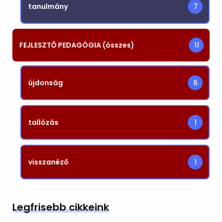
tanulmány
7
FEJLESZTŐ PEDAGÓGIA (összes)
11
újdonság
6
tallózás
1
visszanéző
1
Legfrisebb cikkeink