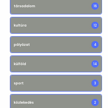
társadalom
16
kultúra
12
pályázat
4
külföld
14
sport
3
közlekedés
2