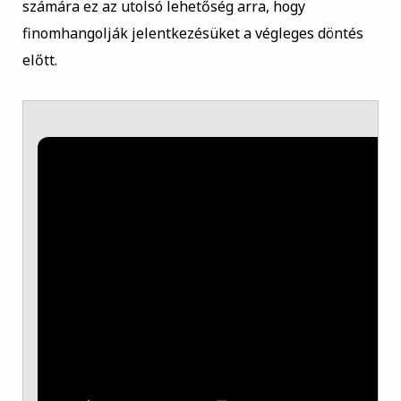
számára ez az utolsó lehetőség arra, hogy
finomhangolják jelentkezésüket a végleges döntés
előtt.