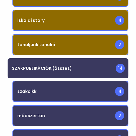
iskolai story
4
tanuljunk tanulni
2
SZAKPUBLIKÁCIÓK (összes)
14
szakcikk
4
módszertan
2