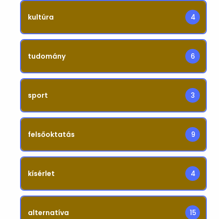
kultúra
4
tudomány
6
sport
3
felsőoktatás
9
kísérlet
4
alternatíva
15