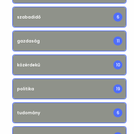
szabadidő
6
gazdaság
11
közérdekű
10
politika
19
tudomány
6