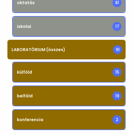
oktatás
81
iskolai
17
LABORATÓRIUM (összes)
91
külföld
15
belföld
19
konferencia
2