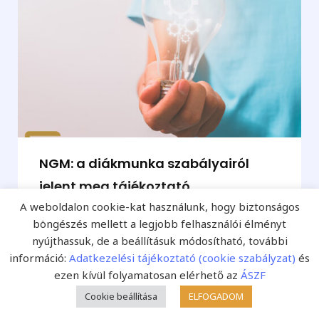
NGM: a diákmunka szabályairól
jelent meg tájékoztató
A weboldalon cookie-kat használunk, hogy biztonságos
2024. június 11. (Fejlesztő Pedagógia Online / mti) –
böngészés mellett a legjobb felhasználói élményt
A munkát vállaló diákok helyzete különleges, hiszen
nyújthassuk, de a beállításuk módosítható, további
a tapasztalat és...
információ:
Adatkezelési tájékoztató (cookie szabályzat)
és
ezen kívül folyamatosan elérhető az
ÁSZF
Cookie beállítása
ELFOGADOM
Fejlesztő Pedagógia