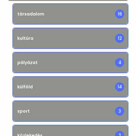
társadalom
16
kultúra
12
pályázat
4
külföld
14
sport
3
közlekedés
2