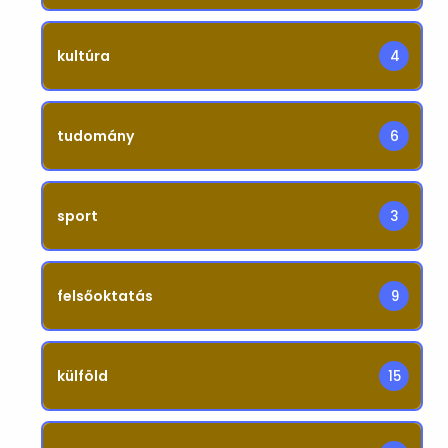
kultúra
4
tudomány
6
sport
3
felsőoktatás
9
külföld
15