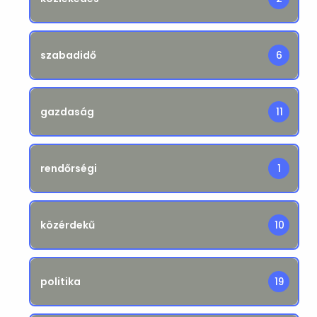
szabadidő
6
gazdaság
11
rendőrségi
1
közérdekű
10
politika
19