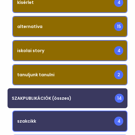
kísérlet
4
alternatíva
15
iskolai story
4
tanuljunk tanulni
2
SZAKPUBLIKÁCIÓK (összes)
14
szakcikk
4