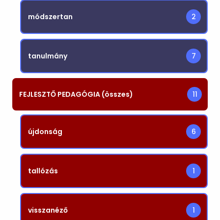
módszertan
2
tanulmány
7
FEJLESZTŐ PEDAGÓGIA (összes)
11
újdonság
6
tallózás
1
visszanéző
1