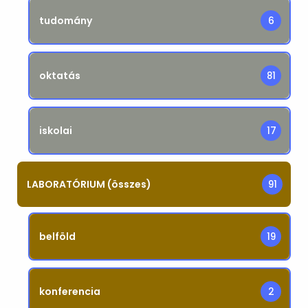
tudomány
6
oktatás
81
iskolai
17
LABORATÓRIUM (összes)
91
belföld
19
konferencia
2