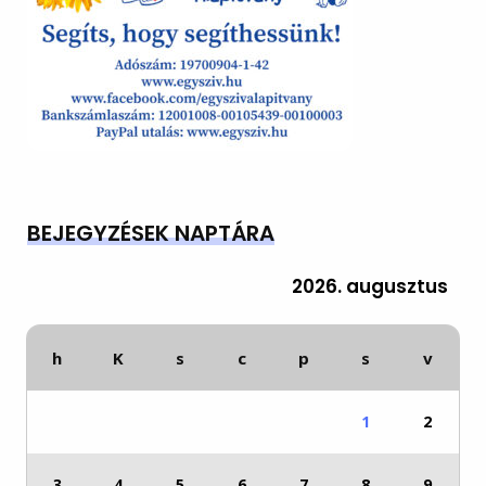
BEJEGYZÉSEK NAPTÁRA
2026. augusztus
h
K
s
c
p
s
v
1
2
3
4
5
6
7
8
9