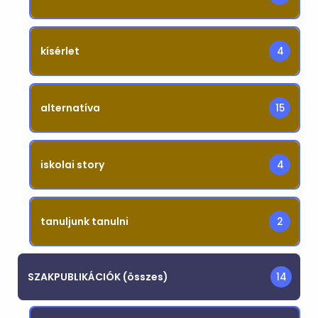
kísérlet
4
alternatíva
15
iskolai story
4
tanuljunk tanulni
2
SZAKPUBLIKÁCIÓK (összes)
14