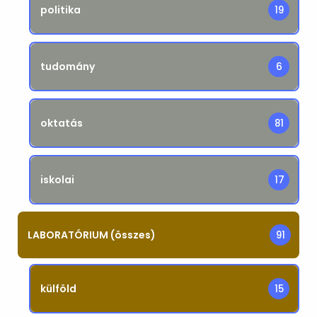
politika
19
tudomány
6
oktatás
81
iskolai
17
LABORATÓRIUM (összes)
91
külföld
15