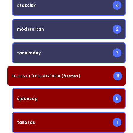
szakcikk
4
módszertan
2
tanulmány
7
FEJLESZTŐ PEDAGÓGIA (összes)
11
újdonság
6
tallózás
1