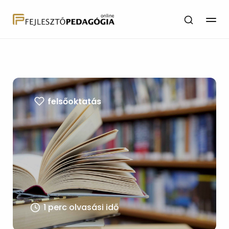
felsőoktatás
1 perc olvasási idő