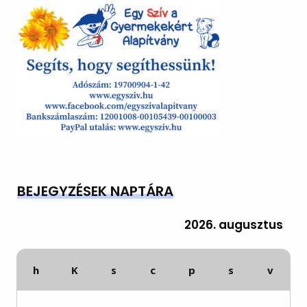
BEJEGYZÉSEK NAPTÁRA
2026. augusztus
h
K
s
c
p
s
v