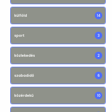
külföld
14
sport
3
közlekedés
2
szabadidő
6
közérdekű
10