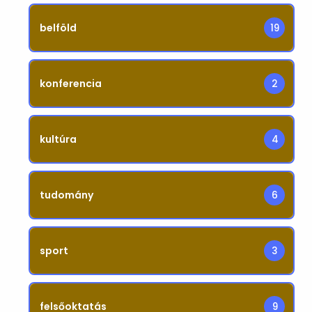
belföld
19
konferencia
2
kultúra
4
tudomány
6
sport
3
felsőoktatás
9