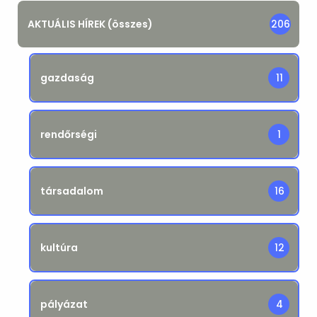
AKTUÁLIS HÍREK (összes)
206
gazdaság
11
rendőrségi
1
társadalom
16
kultúra
12
pályázat
4