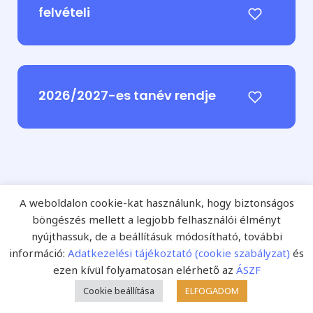
felvételi
2026/2027-es tanév rendje
A weboldalon cookie-kat használunk, hogy biztonságos
böngészés mellett a legjobb felhasználói élményt
Ajánljuk magunkat!
nyújthassuk, de a beállításuk módosítható, további
információ:
Adatkezelési tájékoztató (cookie szabályzat)
és
A
Fejlesztő Pedagógia Online
és a nyomtatott
ezen kívül folyamatosan elérhető az
ÁSZF
Fejlesztő Pedagógia szakfolyóirat kiadója a
Starkiss
Cookie beállítása
ELFOGADOM
Nyomdaipari Kereskedelmi
és Szolgáltató Kft