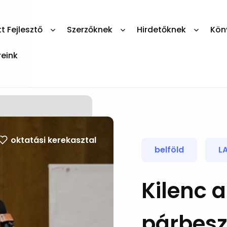
 Fejlesztő
Szerzőknek
Hirdetőknek
Kön
reink
oktatási kerekasztal
belföld
L
Kilenc 
párbesz