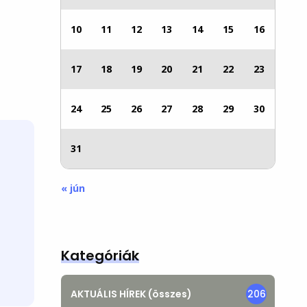
10
11
12
13
14
15
16
17
18
19
20
21
22
23
24
25
26
27
28
29
30
31
« jún
Kategóriák
AKTUÁLIS HÍREK (összes)
206