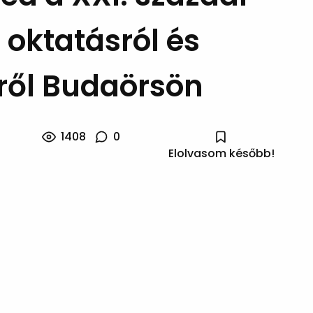
oktatásról és
ről Budaörsön
1408
0
Elolvasom később!