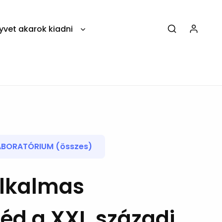
yvet akarok kiadni
ABORATÓRIUM (összes)
alkalmas
éd a XXI. századi