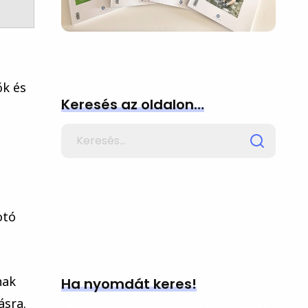
ők és
Keresés az oldalon…
Search
for
otó
nak
Ha nyomdát keres!
ásra.