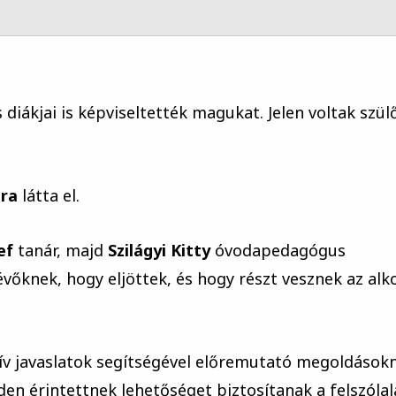
 diákjai is képviseltették magukat. Jelen voltak szül
ra
látta el.
ef
tanár, majd
Szilágyi Kitty
óvodapedagógus
vőknek, hogy eljöttek, és hogy részt vesznek az alk
tív javaslatok segítségével előremutató megoldások
en érintettnek lehetőséget biztosítanak a felszólal