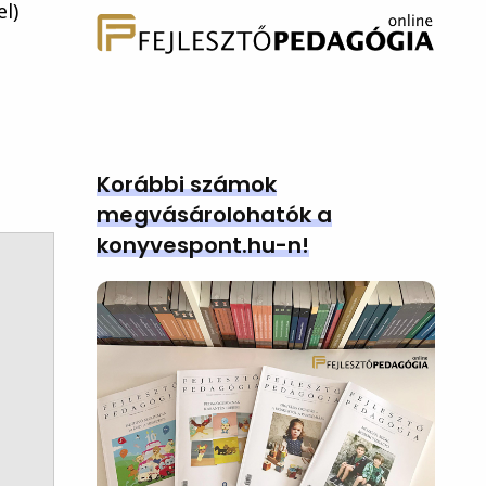
l)
Korábbi számok
megvásárolohatók a
konyvespont.hu-n!