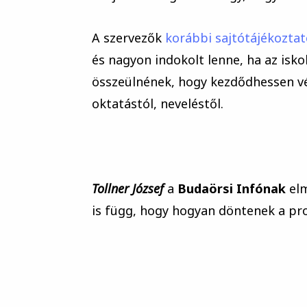
A szervezők
korábbi sajtótájékozta
és nagyon indokolt lenne, ha az isk
összeülnének, hogy kezdődhessen vég
oktatástól, neveléstől.
Tollner József
a
Budaörsi Infónak
elm
is függ, hogy hogyan döntenek a pr