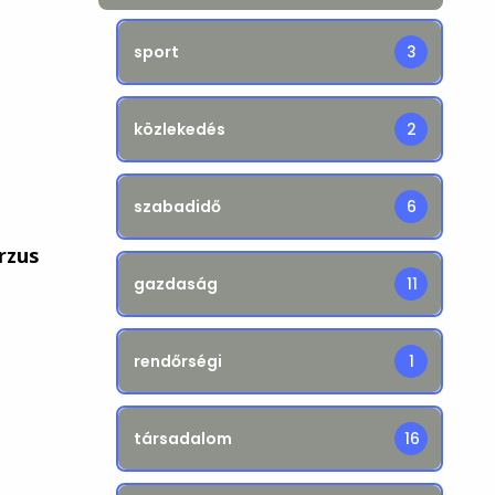
sport
3
közlekedés
2
szabadidő
6
rzus
gazdaság
11
rendőrségi
1
társadalom
16