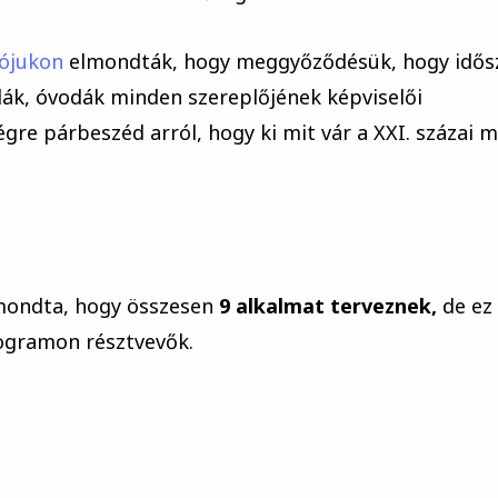
tójukon
elmondták, hogy meggyőződésük, hogy idős
olák, óvodák minden szereplőjének képviselői
re párbeszéd arról, hogy ki mit vár a XXI. százai 
ondta, hogy összesen
9 alkalmat terveznek,
de ez 
ogramon résztvevők.