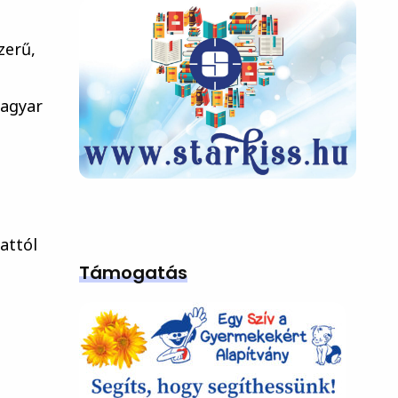
zerű,
magyar
attól
Támogatás