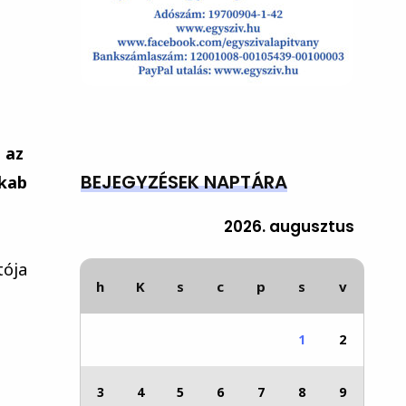
 az
BEJEGYZÉSEK NAPTÁRA
akab
2026. augusztus
tója
h
K
s
c
p
s
v
1
2
3
4
5
6
7
8
9