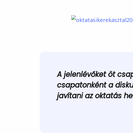
A jelenlévőket öt csa
csapatonként a disku
javítani az oktatás he