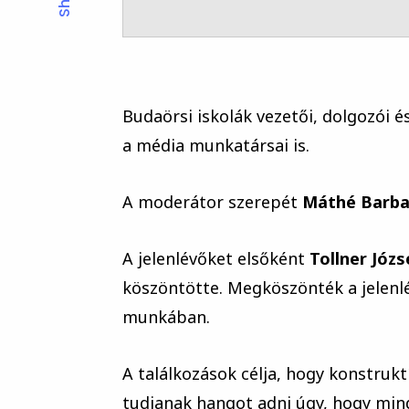
Budaörsi iskolák vezetői, dolgozói és
a média munkatársai is.
A moderátor szerepét
Máthé Barba
A jelenlévőket elsőként
Tollner Józs
köszöntötte. Megköszönték a jelenlé
munkában.
A találkozások célja, hogy konstruk
tudjanak hangot adni úgy, hogy mind