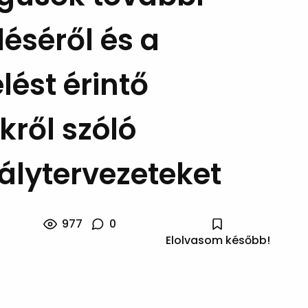
éséről és a
lést érintő
kről szóló
álytervezeteket
977
0
Elolvasom később!