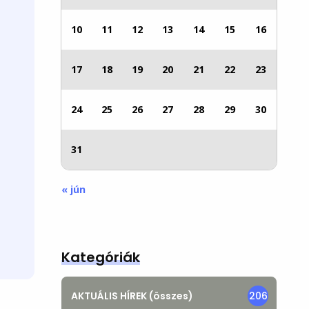
10
11
12
13
14
15
16
17
18
19
20
21
22
23
24
25
26
27
28
29
30
31
« jún
Kategóriák
AKTUÁLIS HÍREK (összes)
206