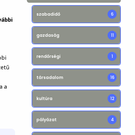
szabadidő
6
vábbi
gazdaság
11
rendőrségi
1
bbi
zetű
társadalom
16
a a
kultúra
12
pályázat
4