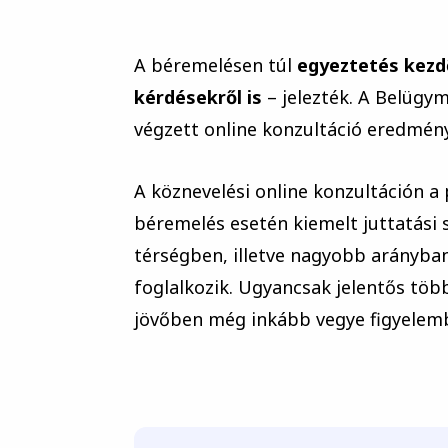
A béremelésen túl
egyeztetés kezd
kérdésekről is
– jelezték. A Belügy
végzett online konzultáció eredmény
A köznevelési online konzultáción 
béremelés esetén kiemelt juttatási
térségben, illetve nagyobb arányba
foglalkozik. Ugyancsak jelentős töb
jövőben még inkább vegye figyelemb