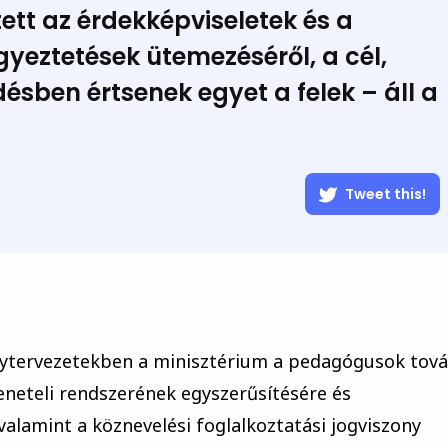
tt az érdekképviseletek és a
yeztetések ütemezéséről, a cél,
ésben értsenek egyet a felek – áll a
Tweet this!
lytervezetekben a minisztérium a pedagógusok tov
neteli rendszerének egyszerűsítésére és
valamint a köznevelési foglalkoztatási jogviszony