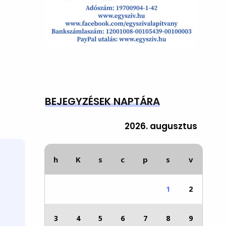
BEJEGYZÉSEK NAPTÁRA
2026. augusztus
h
K
s
c
p
s
v
1
2
3
4
5
6
7
8
9