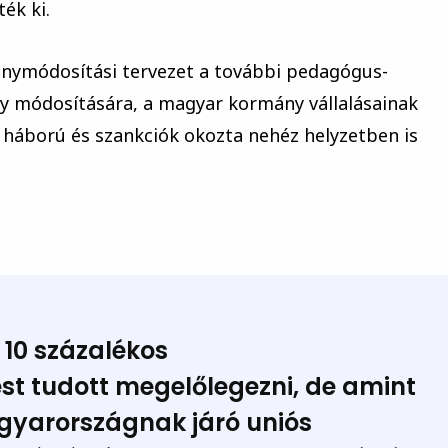
ék ki.
vénymódosítási tervezet a további pedagógus-
ny módosítására, a magyar kormány vállalásainak
a háború és szankciók okozta nehéz helyzetben is
 10 százalékos
t tudott megelőlegezni,
de amint
Magyarországnak járó uniós