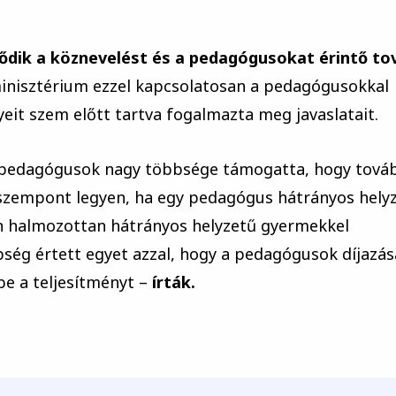
ődik a köznevelést és a pedagógusokat érintő to
minisztérium ezzel kapcsolatosan a pedagógusokkal
eit szem előtt tartva fogalmazta meg javaslatait.
a pedagógusok nagy többsége támogatta, hogy tová
 szempont legyen, ha egy pedagógus hátrányos hely
n halmozottan hátrányos helyzetű gyermekkel
bség értett egyet azzal, hogy a pedagógusok díjazás
e a teljesítményt –
írták.