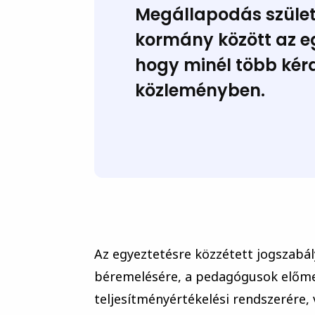
Megállapodás születe
kormány között az eg
hogy minél több kérd
közleményben.
Az egyeztetésre közzétett jogszabá
béremelésére, a pedagógusok előme
teljesítményértékelési rendszerére, 