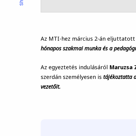
Az MTI-hez március 2-án eljuttatott
hónapos szakmai munka és a pedagóguso
Az egyeztetés indulásáról
Maruzsa Z
szerdán személyesen is
tájékoztatta
vezetőit.