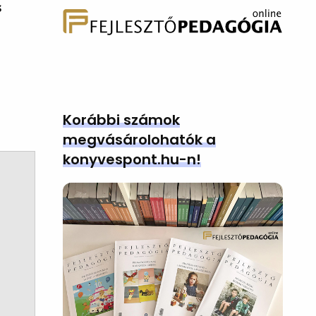
s
Korábbi számok
megvásárolohatók a
konyvespont.hu-n!