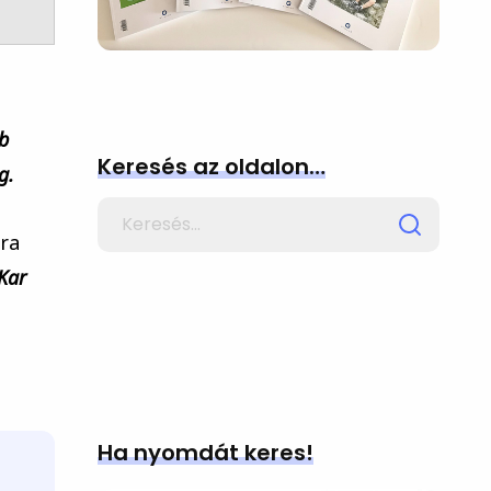
bb
Keresés az oldalon…
g.
Search
for
ra
Kar
Ha nyomdát keres!