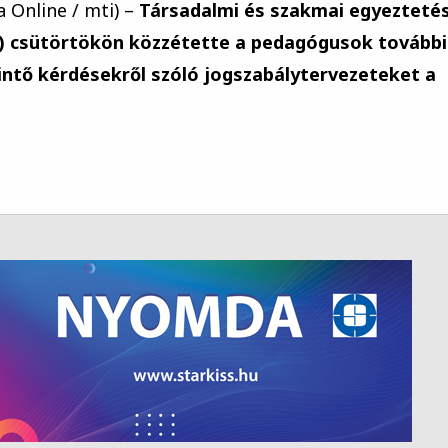
a Online / mti) –
Társadalmi és szakmai egyezteté
M) csütörtökön közzétette a pedagógusok további
intő kérdésekről szóló jogszabálytervezeteket a