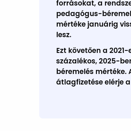
forrásokat, a rends
pedagógus-béremelés
mértéke
januárig vi
lesz.
Ezt követően a 2021-
százalékos, 2025-ben
béremelés mértéke. 
átlagfizetése elérje