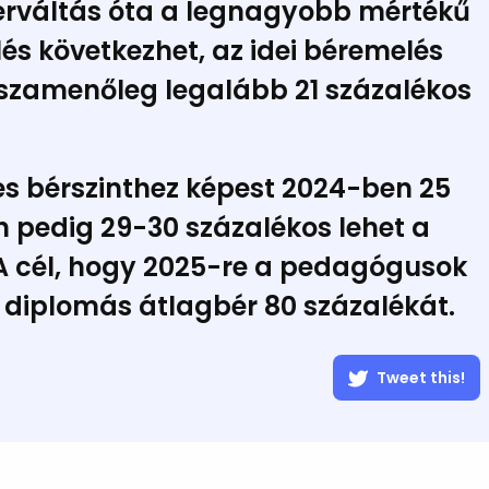
zerváltás óta a legnagyobb mértékű
 következhet, az idei béremelés
sszamenőleg legalább 21 százalékos
es bérszinthez képest
2024-ben
25
 pedig 29-30 százalékos lehet a
A cél, hogy 2025-re a pedagógusok
 a diplomás átlagbér 80 százalékát.
Tweet this!