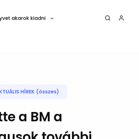
yvet akarok kiadni
KTUÁLIS HÍREK (összes)
tte a BM a
gusok további