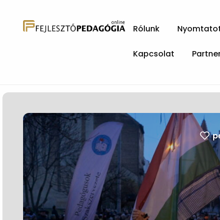
Rólunk
Nyomtatott
Kapcsolat
Partne
p