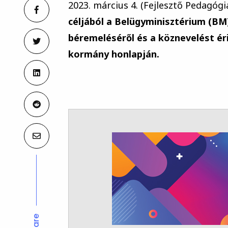
2023. március 4. (Fejlesztő Pedagógi
céljából a Belügyminisztérium (B
béremeléséről és a köznevelést ér
kormány honlapján.
Share