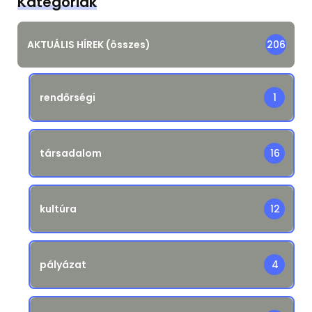
Kategóriák
AKTUÁLIS HÍREK (összes)
206
rendőrségi
1
társadalom
16
kultúra
12
pályázat
4