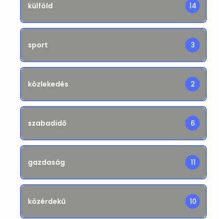
külföld
14
sport
3
közlekedés
2
szabadidő
6
gazdaság
11
közérdekű
10