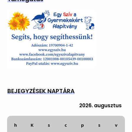
BEJEGYZÉSEK NAPTÁRA
2026. augusztus
h
K
s
c
p
s
v