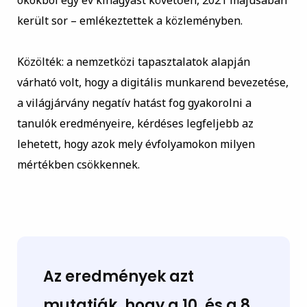
okokból egy év kihagyást követően, 2021 májusában
került sor – emlékeztettek a közleményben.
Közölték: a nemzetközi tapasztalatok alapján
várható volt, hogy a digitális munkarend bevezetése,
a világjárvány negatív hatást fog gyakorolni a
tanulók eredményeire, kérdéses legfeljebb az
lehetett, hogy azok mely évfolyamokon milyen
mértékben csökkennek.
Az eredmények azt
mutatják, hogy a 10. és a 8.