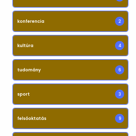
konferencia
2
kultúra
4
tudomány
6
sport
3
felsőoktatás
9