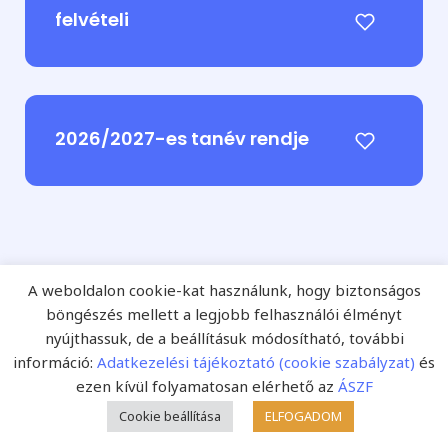
felvételi
2026/2027-es tanév rendje
A weboldalon cookie-kat használunk, hogy biztonságos
böngészés mellett a legjobb felhasználói élményt
Ajánljuk magunkat!
nyújthassuk, de a beállításuk módosítható, további
információ:
Adatkezelési tájékoztató (cookie szabályzat)
és
A
Fejlesztő Pedagógia Online
és a nyomtatott
ezen kívül folyamatosan elérhető az
ÁSZF
Fejlesztő Pedagógia szakfolyóirat kiadója a
Starkiss
Cookie beállítása
ELFOGADOM
Nyomdaipari Kereskedelmi
és Szolgáltató Kft