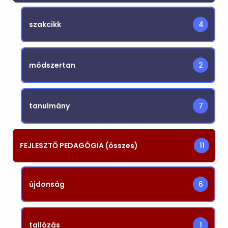
szakcikk
4
módszertan
2
tanulmány
7
FEJLESZTŐ PEDAGÓGIA (összes)
11
újdonság
6
tallózás
1