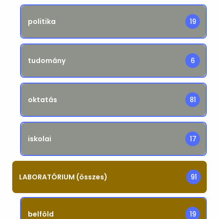
politika
19
tudomány
6
oktatás
81
iskolai
17
LABORATÓRIUM (összes)
91
belföld
19