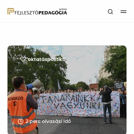
oktatáspolitika
2 perc olvasási idő