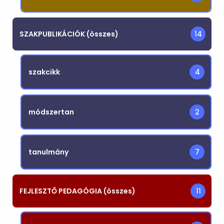
SZAKPUBLIKÁCIÓK (összes)
14
szakcikk
4
módszertan
2
tanulmány
7
FEJLESZTŐ PEDAGÓGIA (összes)
11