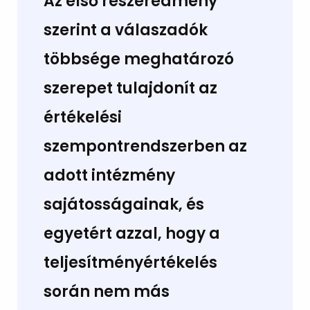
Az első részeredmény
szerint a válaszadók
többsége meghatározó
szerepet tulajdonít az
értékelési
szempontrendszerben az
adott intézmény
sajátosságainak, és
egyetért azzal, hogy a
teljesítményértékelés
során nem más