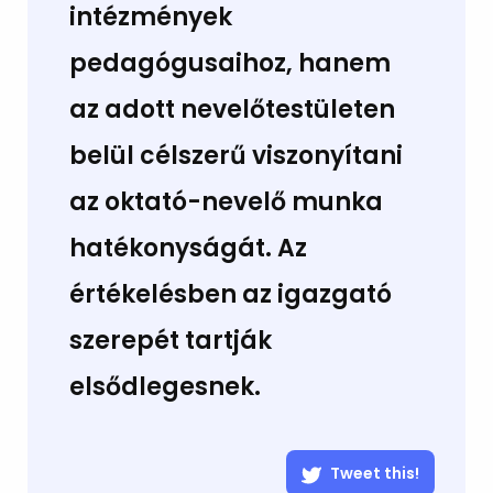
intézmények
pedagógusaihoz, hanem
az adott nevelőtestületen
belül célszerű viszonyítani
az oktató-nevelő munka
hatékonyságát. Az
értékelésben az igazgató
szerepét tartják
elsődlegesnek.
Tweet this!