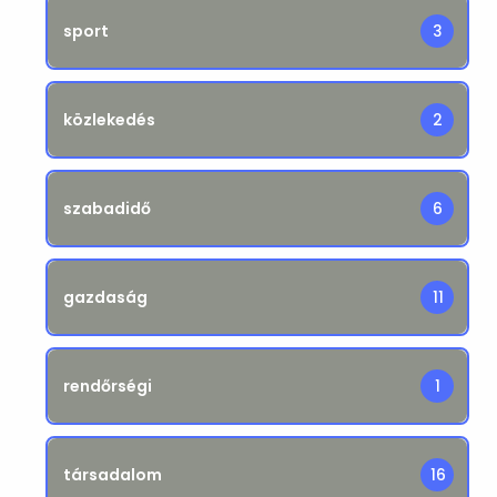
sport
3
közlekedés
2
szabadidő
6
gazdaság
11
rendőrségi
1
társadalom
16