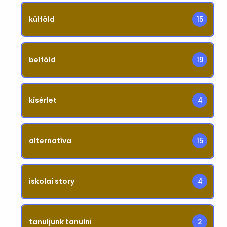
külföld
15
belföld
19
kísérlet
4
alternatíva
15
iskolai story
4
tanuljunk tanulni
2