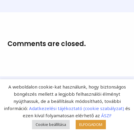
Comments are closed.
A weboldalon cookie-kat használunk, hogy biztonságos
böngészés mellett a legjobb felhasználói élményt
nyújthassuk, de a beállításuk módosítható, további
Népszerű témák
információ:
Adatkezelési tájékoztató (cookie szabályzat)
és
ezen kívül folyamatosan elérhető az
ÁSZF
Cookie beállítása
ELFOGADOM