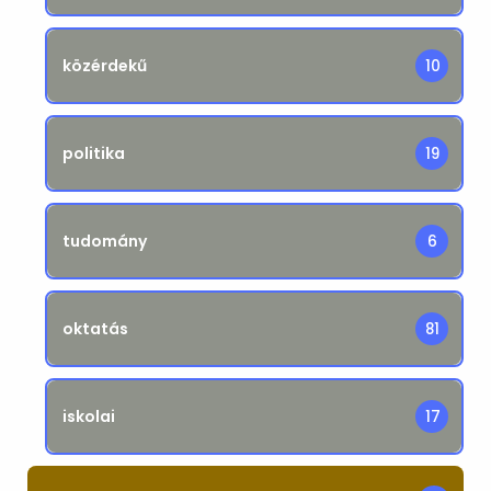
közérdekű
10
politika
19
tudomány
6
oktatás
81
iskolai
17