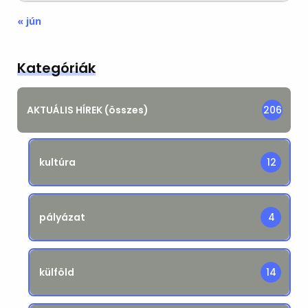
« jún
Kategóriák
AKTUÁLIS HÍREK (összes)
206
kultúra
12
pályázat
4
külföld
14