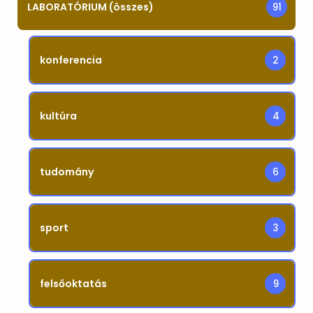
LABORATÓRIUM (összes)
91
konferencia
2
kultúra
4
tudomány
6
sport
3
felsőoktatás
9