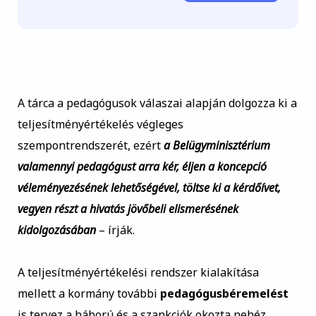
A tárca a pedagógusok válaszai alapján dolgozza ki a
teljesítményértékelés végleges
szempontrendszerét, ezért
a Belügyminisztérium
valamennyi pedagógust arra kér, éljen a koncepció
véleményezésének lehetőségével, töltse ki a kérdőívet,
vegyen részt a hivatás jövőbeli elismerésének
kidolgozásában
– írják.
A teljesítményértékelési rendszer kialakítása
mellett a kormány további
pedagógusbéremelést
is tervez a háború és a szankciók okozta nehéz