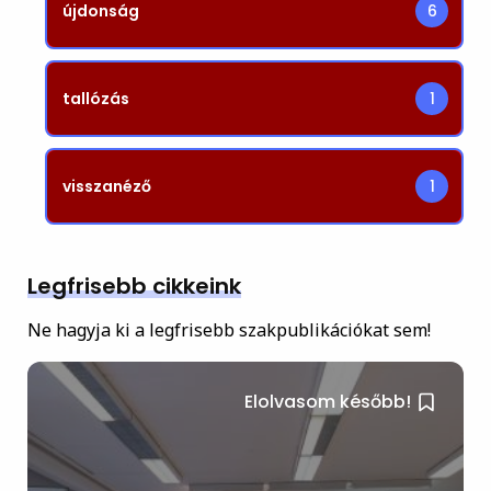
újdonság
6
tallózás
1
visszanéző
1
Legfrisebb cikkeink
Ne hagyja ki a legfrisebb szakpublikációkat sem!
Elolvasom később!