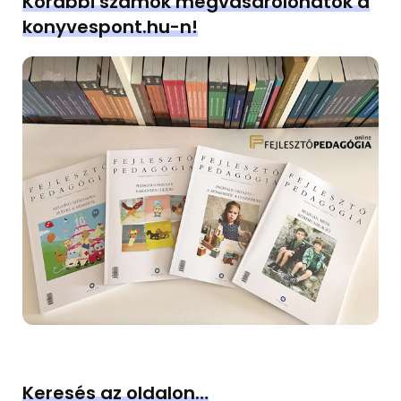
Korábbi számok megvásárolohatók a
konyvespont.hu-n!
Keresés az oldalon…