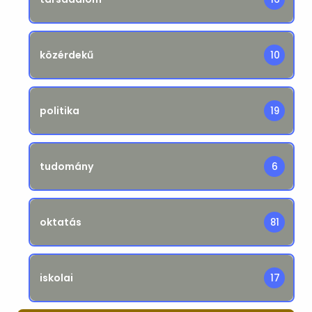
közérdekű
10
politika
19
tudomány
6
oktatás
81
iskolai
17