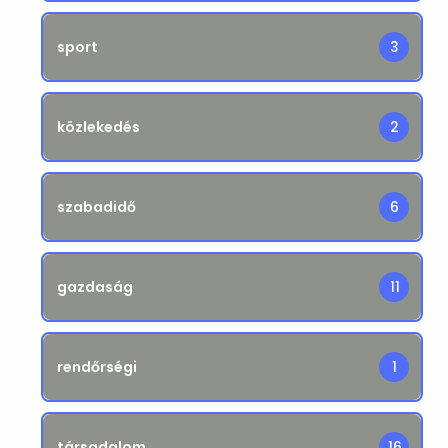
sport
3
közlekedés
2
szabadidő
6
gazdaság
11
rendőrségi
1
társadalom
16