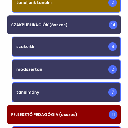
tanuljunk tanulni
2
SZAKPUBLIKÁCIÓK (összes)
14
szakcikk
4
módszertan
2
tanulmány
7
FEJLESZTŐ PEDAGÓGIA (összes)
11