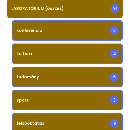
LABORATÓRIUM (összes)
91
konferencia
2
kultúra
4
tudomány
6
sport
3
felsőoktatás
9