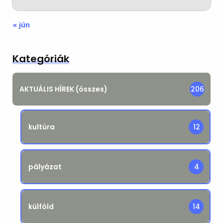
« jún
Kategóriák
AKTUÁLIS HÍREK (összes)
206
kultúra
12
pályázat
4
külföld
14