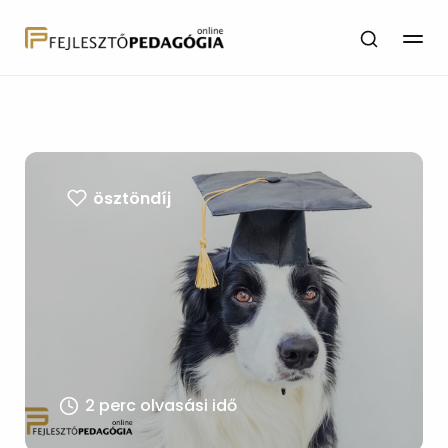
ösztöndíj
2 perc olvasási idő