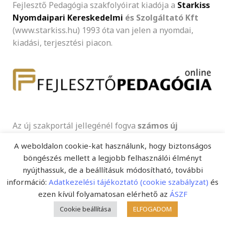
Fejlesztő Pedagógia szakfolyóirat kiadója a
Starkiss
Nyomdaipari Kereskedelmi
és Szolgáltató Kft
(www.starkiss.hu) 1993 óta van jelen a nyomdai,
kiadási, terjesztési piacon.
Az új szakportál jellegénél fogva
számos új
lehetőséget kínál
a napi informálódásra, a
A weboldalon cookie-kat használunk, hogy biztonságos
kommunikációra, a megjelenésre a tanároknak,
böngészés mellett a legjobb felhasználói élményt
egyetemi hallgatóknak, tanulóknak, szülőknek és
nyújthassuk, de a beállításuk módosítható, további
szakembereknek egyaránt a magyar oktatásügy
információ:
Adatkezelési tájékoztató (cookie szabályzat)
és
legkülönfélébb területeihez kapcsolódóan.
ezen kívül folyamatosan elérhető az
ÁSZF
Cookie beállítása
ELFOGADOM
Képválogatás