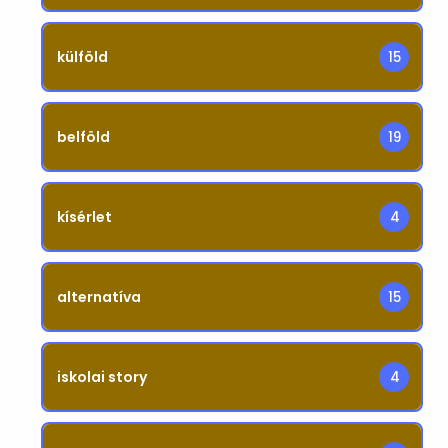
külföld
15
belföld
19
kísérlet
4
alternatíva
15
iskolai story
4