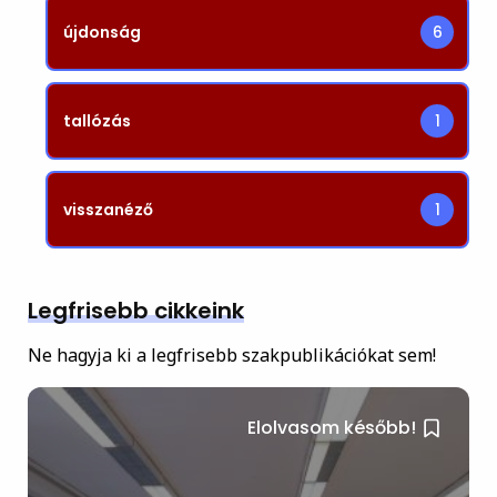
újdonság
6
tallózás
1
visszanéző
1
Legfrisebb cikkeink
Ne hagyja ki a legfrisebb szakpublikációkat sem!
Elolvasom később!