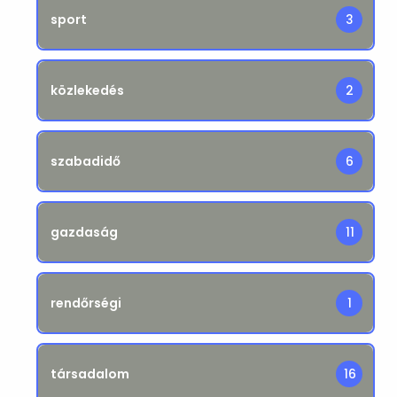
sport
3
közlekedés
2
szabadidő
6
gazdaság
11
rendőrségi
1
társadalom
16