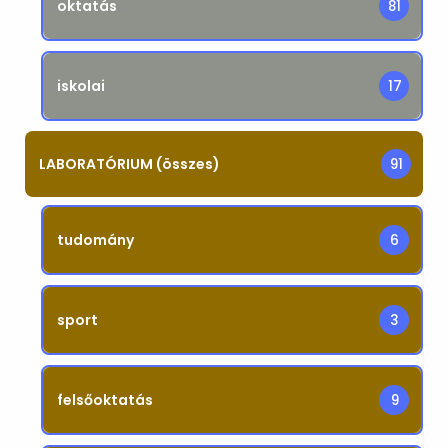
oktatás
81
iskolai
17
LABORATÓRIUM (összes)
91
tudomány
6
sport
3
felsőoktatás
9