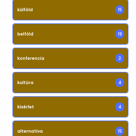
külföld
15
belföld
19
konferencia
2
kultúra
4
kísérlet
4
alternatíva
15