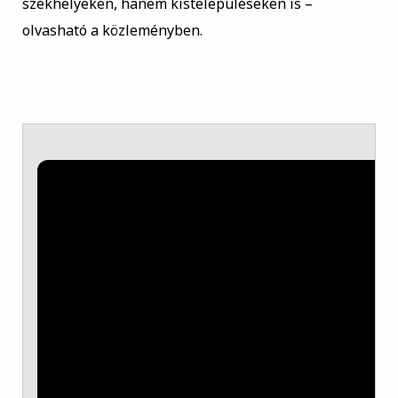
székhelyeken, hanem kistelepüléseken is –
olvasható a közleményben.