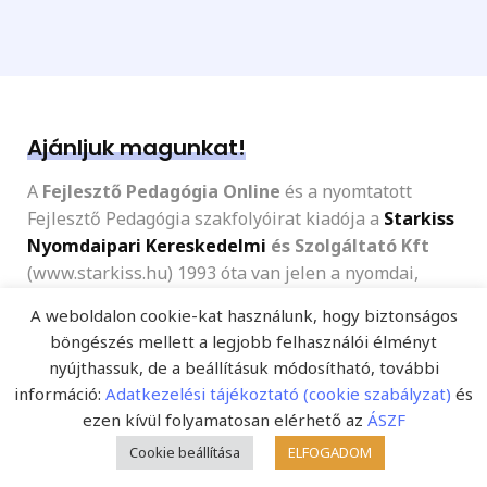
Ajánljuk magunkat!
A
Fejlesztő Pedagógia Online
és a nyomtatott
Fejlesztő Pedagógia szakfolyóirat kiadója a
Starkiss
Nyomdaipari Kereskedelmi
és Szolgáltató Kft
(www.starkiss.hu) 1993 óta van jelen a nyomdai,
kiadási, terjesztési piacon.
A weboldalon cookie-kat használunk, hogy biztonságos
böngészés mellett a legjobb felhasználói élményt
nyújthassuk, de a beállításuk módosítható, további
információ:
Adatkezelési tájékoztató (cookie szabályzat)
és
ezen kívül folyamatosan elérhető az
ÁSZF
Cookie beállítása
ELFOGADOM
Az új szakportál jellegénél fogva
számos új