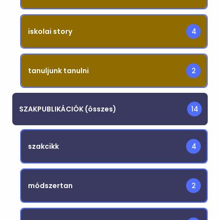
iskolai story
4
tanuljunk tanulni
2
SZAKPUBLIKÁCIÓK (összes)
14
szakcikk
4
módszertan
2