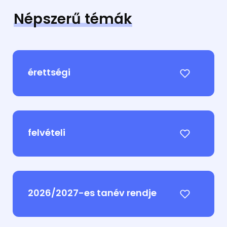
Népszerű témák
érettségi
felvételi
2026/2027-es tanév rendje