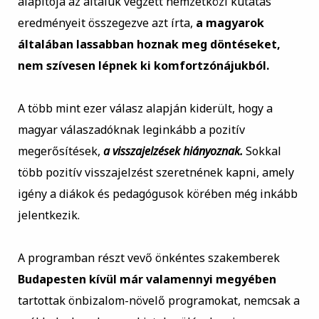
alapítója az általuk végzett nemzetközi kutatás
eredményeit összegezve azt írta,
a magyarok
általában lassabban hoznak meg döntéseket,
nem szívesen lépnek ki komfortzónájukból.
A több mint ezer válasz alapján kiderült, hogy a
magyar válaszadóknak leginkább a pozitív
megerősítések,
a visszajelzések hiányoznak.
Sokkal
több pozitív visszajelzést szeretnének kapni, amely
igény a diákok és pedagógusok körében még inkább
jelentkezik.
A programban részt vevő önkéntes szakemberek
Budapesten kívül már valamennyi megyében
tartottak önbizalom-növelő programokat, nemcsak a