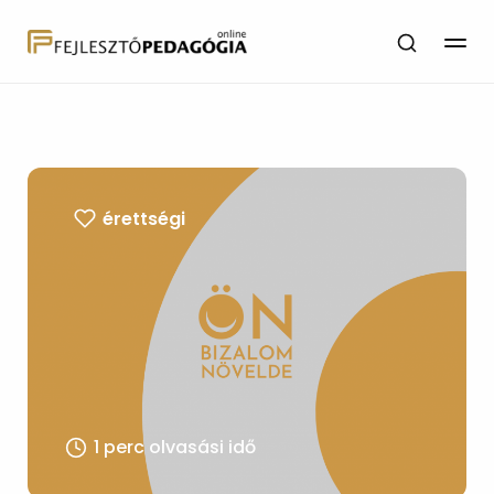
érettségi
1 perc olvasási idő