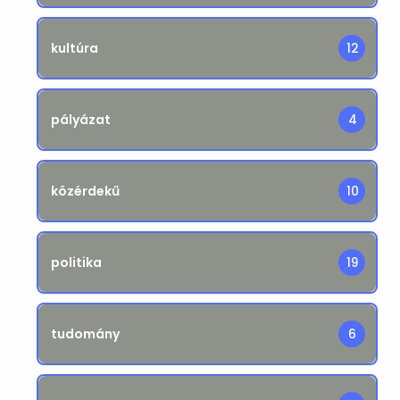
kultúra
12
pályázat
4
közérdekű
10
politika
19
tudomány
6