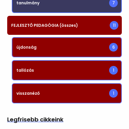
tanulmány
7
FEJLESZTŐ PEDAGÓGIA (összes)
11
újdonság
6
tallózás
1
visszanéző
1
Legfrisebb cikkeink