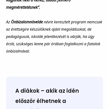
vágjanak neki a nehéz, tudást felmérő
megmérettetésnek”.
Az
Önbizalomnövelde
névre keresztelt program nemcsak
az érettségire készülőknek ajánl megoldásokat, de
pedagógusok, iskolák jelentkezését is várják, ha úgy
érzik, szükséges lenne pár órában foglalkozni a fiatalok
önbizalmával.
A diákok – akik az idén
először élhetnek a