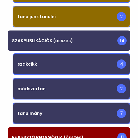
tanuljunk tanulni
2
SZAKPUBLIKÁCIÓK (összes)
14
szakcikk
4
módszertan
2
tanulmány
7
FEJLESZTŐ PEDAGÓGIA (összes)
11