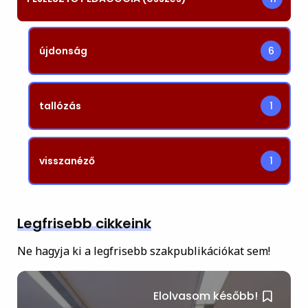
újdonság
6
tallózás
1
visszanéző
1
Legfrisebb cikkeink
Ne hagyja ki a legfrisebb szakpublikációkat sem!
Elolvasom később!