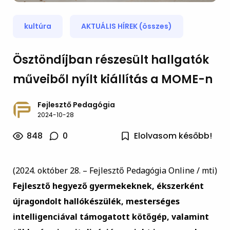
kultúra
AKTUÁLIS HÍREK (összes)
Ösztöndíjban részesült hallgatók
műveiből nyílt kiállítás a MOME-n
Fejlesztő Pedagógia
2024-10-28
848
0
Elolvasom később!
(2024. október 28. – Fejlesztő Pedagógia Online / mti)
Fejlesztő hegyező gyermekeknek, ékszerként
újragondolt hallókészülék, mesterséges
intelligenciával támogatott kötőgép, valamint