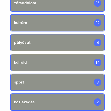
társadalom
16
kultúra
12
pályázat
4
külföld
14
sport
3
közlekedés
2