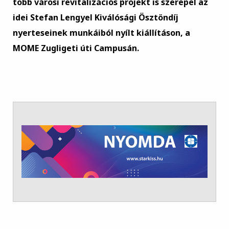
több városi revitalizációs projekt is szerepel az
idei Stefan Lengyel Kiválósági Ösztöndíj
nyerteseinek munkáiból nyílt kiállításon, a
MOME Zugligeti úti Campusán.