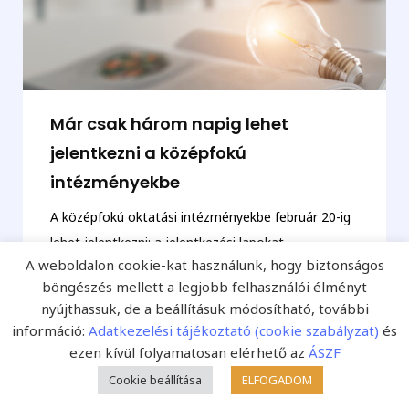
Már csak három napig lehet
jelentkezni a középfokú
intézményekbe
A középfokú oktatási intézményekbe február 20-ig
lehet jelentkezni; a jelentkezési lapokat
A weboldalon cookie-kat használunk, hogy biztonságos
elektronikusan kell kitölteni – közölte az Oktatási
böngészés mellett a legjobb felhasználói élményt
Hivatal...
nyújthassuk, de a beállításuk módosítható, további
információ:
Adatkezelési tájékoztató (cookie szabályzat)
és
Fejlesztő Pedagógia
ezen kívül folyamatosan elérhető az
ÁSZF
Cookie beállítása
ELFOGADOM