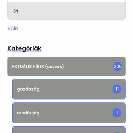
31
« jún
Kategóriák
AKTUÁLIS HÍREK (összes)
206
gazdaság
11
rendőrségi
1