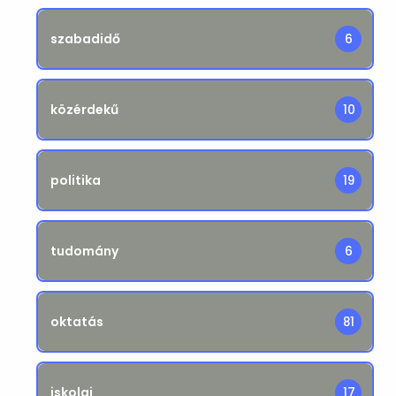
szabadidő
6
közérdekű
10
politika
19
tudomány
6
oktatás
81
iskolai
17