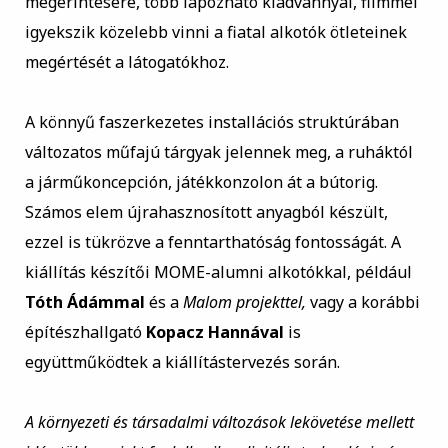
megérintésére, több lapozható kiadvánnyal, filmmel
igyekszik közelebb vinni a fiatal alkotók ötleteinek
megértését a látogatókhoz.
A könnyű faszerkezetes installációs struktúrában
változatos műfajú tárgyak jelennek meg, a ruháktól
a járműkoncepción, játékkonzolon át a bútorig.
Számos elem újrahasznosított anyagból készült,
ezzel is tükrözve a fenntarthatóság fontosságát. A
kiállítás készítői MOME-alumni alkotókkal, például
Tóth Ádámmal
és a
Malom projekttel,
vagy a korábbi
építészhallgató
Kopacz Hannával
is
együttműködtek a kiállítástervezés során.
A környezeti és társadalmi változások lekövetése mellett