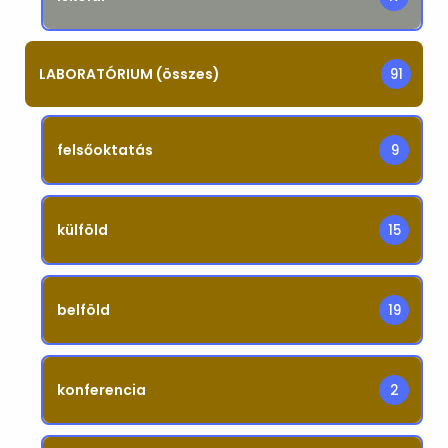
LABORATÓRIUM (összes)
91
felsőoktatás
9
külföld
15
belföld
19
konferencia
2