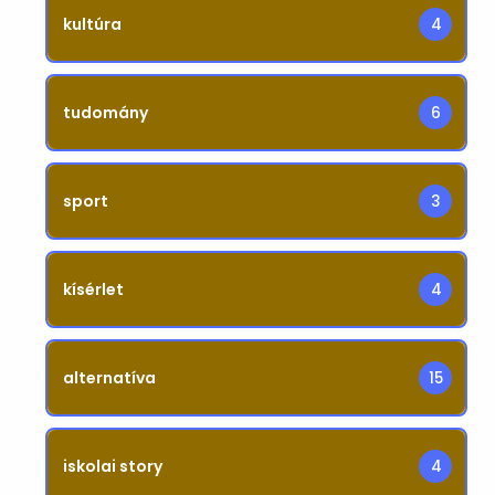
kultúra
4
tudomány
6
sport
3
kísérlet
4
alternatíva
15
iskolai story
4