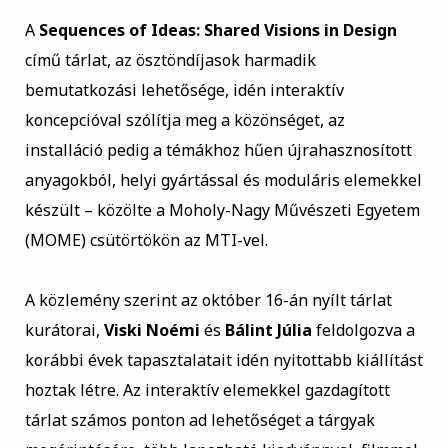
A
Sequences of Ideas: Shared Visions in Design
című tárlat, az ösztöndíjasok harmadik
bemutatkozási lehetősége, idén interaktív
koncepcióval szólítja meg a közönséget, az
installáció pedig a témákhoz hűen újrahasznosított
anyagokból, helyi gyártással és moduláris elemekkel
készült – közölte a Moholy-Nagy Művészeti Egyetem
(MOME) csütörtökön az MTI-vel.
A közlemény szerint az október 16-án nyílt tárlat
kurátorai,
Viski Noémi
és
Bálint Júlia
feldolgozva a
korábbi évek tapasztalatait idén nyitottabb kiállítást
hoztak létre. Az interaktív elemekkel gazdagított
tárlat számos ponton ad lehetőséget a tárgyak