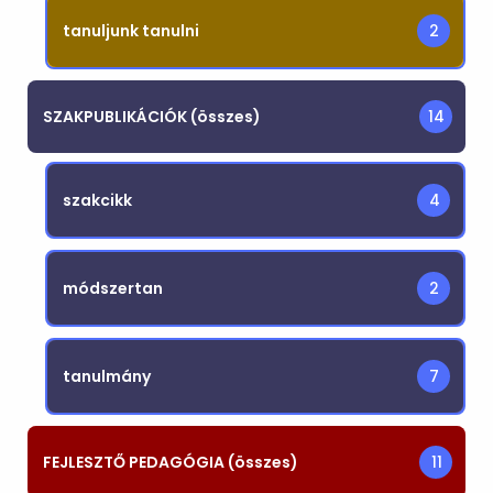
tanuljunk tanulni
2
SZAKPUBLIKÁCIÓK (összes)
14
szakcikk
4
módszertan
2
tanulmány
7
FEJLESZTŐ PEDAGÓGIA (összes)
11