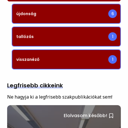
újdonság
6
tallózás
1
visszanéző
1
Legfrisebb cikkeink
Ne hagyja ki a legfrisebb szakpublikációkat sem!
Elolvasom később!