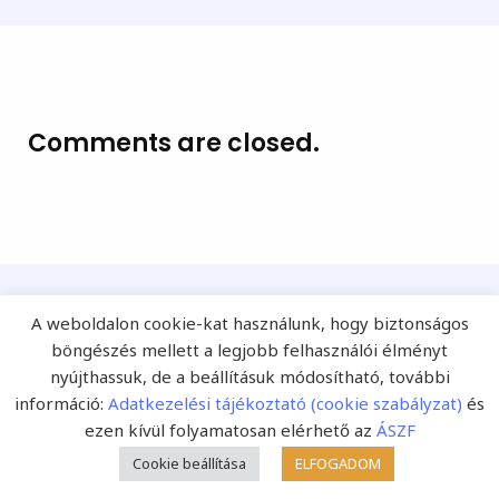
Comments are closed.
A weboldalon cookie-kat használunk, hogy biztonságos
böngészés mellett a legjobb felhasználói élményt
Népszerű témák
nyújthassuk, de a beállításuk módosítható, további
információ:
Adatkezelési tájékoztató (cookie szabályzat)
és
ezen kívül folyamatosan elérhető az
ÁSZF
Cookie beállítása
ELFOGADOM