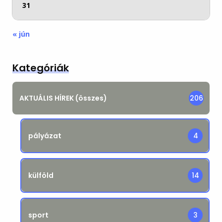
31
« jún
Kategóriák
AKTUÁLIS HÍREK (összes)
206
pályázat
4
külföld
14
sport
3