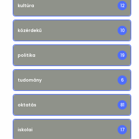
kultúra
12
közérdekű
10
politika
19
tudomány
6
oktatás
81
iskolai
17