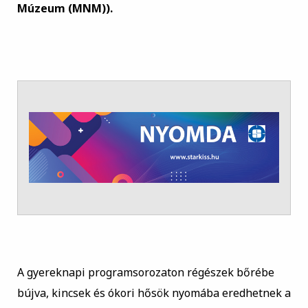
Múzeum (MNM)).
A gyereknapi programsorozaton régészek bőrébe
bújva, kincsek és ókori hősök nyomába eredhetnek a