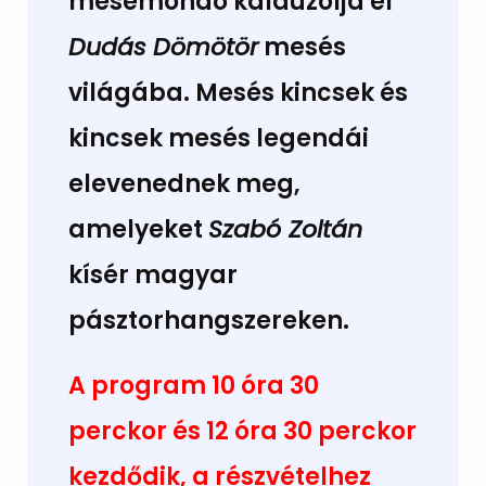
mesemondó kalauzolja el
Dudás Dömötör
mesés
világába. Mesés kincsek és
kincsek mesés legendái
elevenednek meg,
amelyeket
Szabó Zoltán
kísér magyar
pásztorhangszereken.
A program 10 óra 30
perckor és 12 óra 30 perckor
kezdődik, a részvételhez