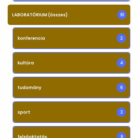
LABORATÓRIUM (összes)
91
konferencia
2
kultúra
4
tudomány
6
sport
3
felsőoktatás
9