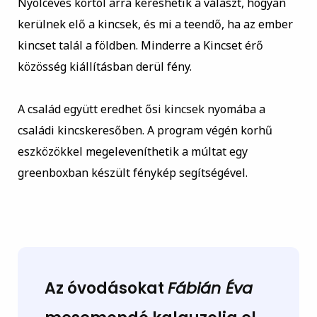
Nyolcéves kortól arra kereshetik a választ, hogyan
kerülnek elő a kincsek, és mi a teendő, ha az ember
kincset talál a földben. Minderre a Kincset érő
közösség kiállításban derül fény.
A család együtt eredhet ősi kincsek nyomába a
családi kincskeresőben. A program végén korhű
eszközökkel megeleveníthetik a múltat egy
greenboxban készült fénykép segítségével.
Az óvodásokat
Fábián Éva