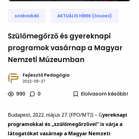
szabadidő
AKTUÁLIS HÍREK (összes)
Szülőmegőrző és gyereknapi
programok vasárnap a Magyar
Nemzeti Múzeumban
Fejlesztő Pedagógia
2022-05-27
990
0
Elolvasom később!
Budapest, 2022. május 27. (FPO/MTI) – G
yereknapi
programokkal és „szülőmegőrzővel” is várja a
látogatókat vasárnap a Magyar Nemzeti