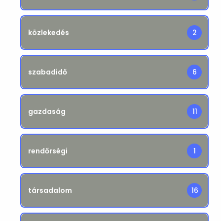
közlekedés
2
szabadidő
6
gazdaság
11
rendőrségi
1
társadalom
16