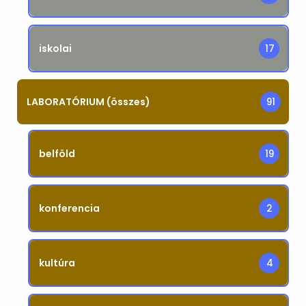
iskolai
17
LABORATÓRIUM (összes)
91
belföld
19
konferencia
2
kultúra
4