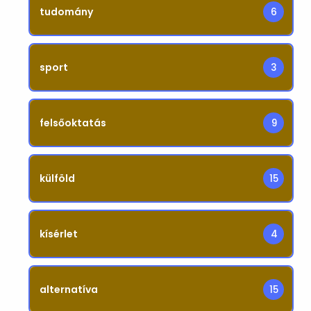
tudomány
6
sport
3
felsőoktatás
9
külföld
15
kísérlet
4
alternatíva
15