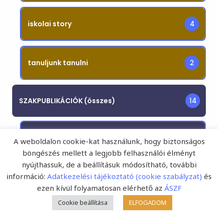
iskolai story
4
tanuljunk tanulni
2
SZAKPUBLIKÁCIÓK (összes)
14
szakcikk
4
A weboldalon cookie-kat használunk, hogy biztonságos
böngészés mellett a legjobb felhasználói élményt
nyújthassuk, de a beállításuk módosítható, további
információ:
Adatkezelési tájékoztató (cookie szabályzat)
és
módszertan
2
ezen kívül folyamatosan elérhető az
ÁSZF
Cookie beállítása
ELFOGADOM
tanulmány
7