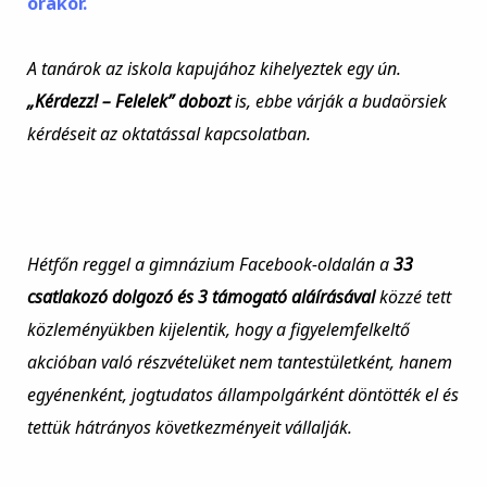
órakor.
A tanárok az iskola kapujához kihelyeztek egy ún.
„Kérdezz! – Felelek” dobozt
is, ebbe várják a budaörsiek
kérdéseit az oktatással kapcsolatban.
Hétfőn reggel a gimnázium Facebook-oldalán a
33
csatlakozó dolgozó és 3 támogató aláírásával
közzé tett
közleményükben kijelentik, hogy a figyelemfelkeltő
akcióban való részvételüket nem tantestületként, hanem
egyénenként, jogtudatos állampolgárként döntötték el és
tettük hátrányos következményeit vállalják.