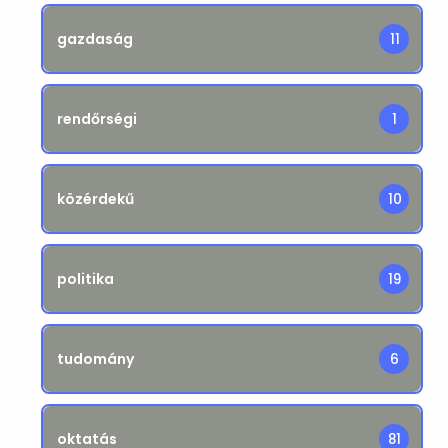
gazdaság
11
rendőrségi
1
közérdekű
10
politika
19
tudomány
6
oktatás
81