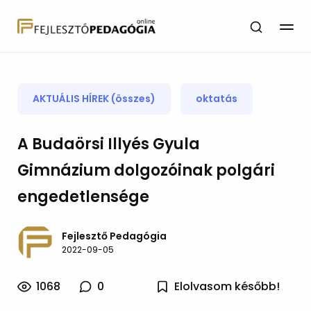
AKTUÁLIS HÍREK (összes)
oktatás
A Budaörsi Illyés Gyula
Gimnázium dolgozóinak polgári
engedetlensége
Fejlesztő Pedagógia
2022-09-05
1068
0
Elolvasom később!