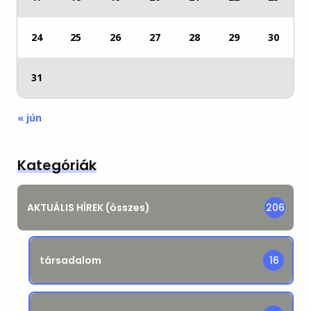
24
25
26
27
28
29
30
31
« jún
Kategóriák
AKTUÁLIS HÍREK (összes)
206
társadalom
16