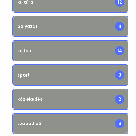
kultúra
12
pályázat
4
külföld
14
sport
3
közlekedés
2
szabadidő
6