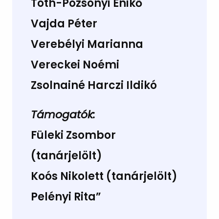
Tóth-Pozsonyi Enikő
Vajda Péter
Verebélyi Marianna
Vereckei Noémi
Zsolnainé Harczi Ildikó
Támogatók:
Füleki Zsombor
(tanárjelölt)
Koós Nikolett (tanárjelölt)
Pelényi Rita”