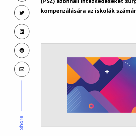
(PSZ) azonnali intézkedéseket sür
kompenzálására az iskolák számár
Share