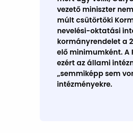
vezető miniszter nem
múlt csütörtöki Korm
nevelési-oktatási i
kormányrendelet a 20
elő minimumként. A PS
ezért az állami intéz
„semmiképp sem vona
intézményekre.