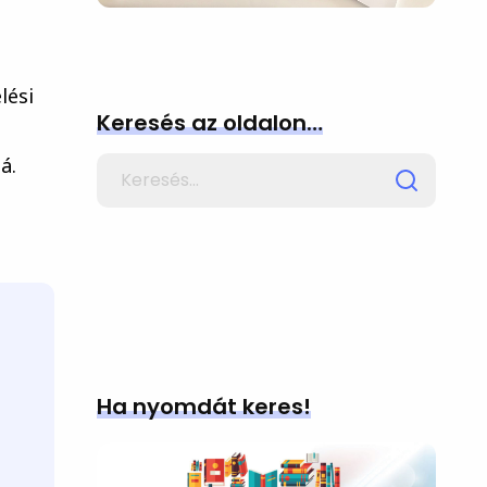
lési
Keresés az oldalon…
á.
Search
for
Ha nyomdát keres!