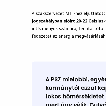
A szakszervezet MTI-hez eljuttatott
jogszabályban előírt 20-22 Celsiu
intézmények számára, fenntartótól 
fedezetet az energia megvásárlásá
A PSZ mielőbbi, egyé
kormánytól azzal ka
fokos hőmérsékletet 
mert úgy vélik, Guly