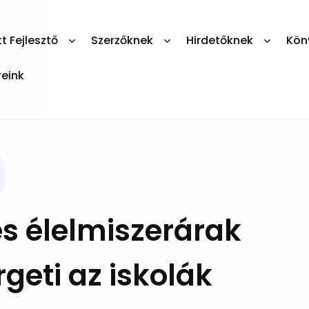
 Fejlesztő
Szerzőknek
Hirdetőknek
Kön
reink
és élelmiszerárak
eti az iskolák