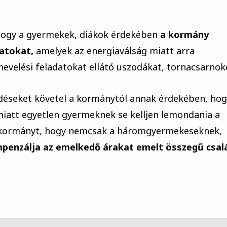
 hogy a gyermekek, diákok érdekében
a kormány
atokat,
amelyek az energiaválság miatt arra
evelési feladatokat ellátó uszodákat, tornacsarnok
déseket követel a kormánytól annak érdekében, hog
miatt egyetlen gyermeknek se kelljen lemondania a
 a kormányt, hogy nemcsak a háromgyermekeseknek,
enzálja az emelkedő árakat emelt összegű csal