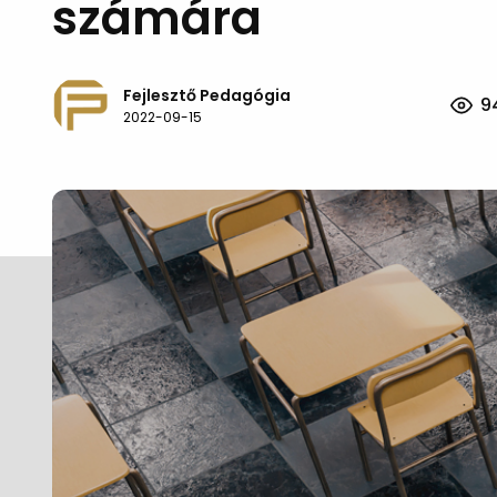
számára
Fejlesztő Pedagógia
9
2022-09-15