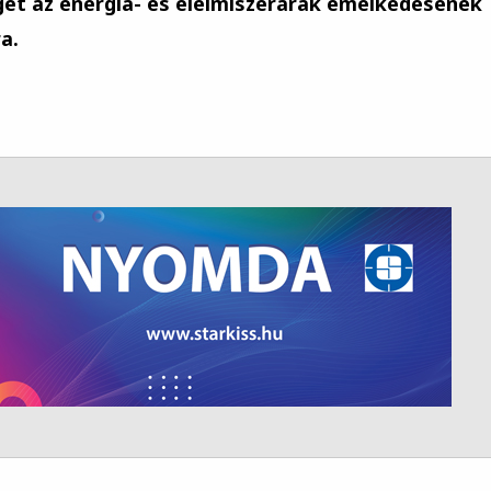
get az energia- és élelmiszerárak emelkedésének
a.