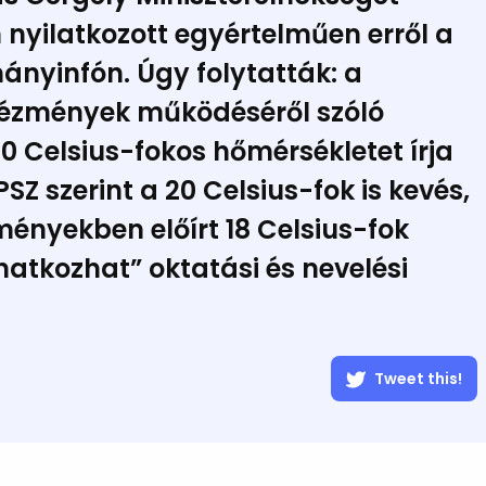
 nyilatkozott egyértelműen erről a
ányinfón. Úgy folytatták: a
ntézmények működéséről szóló
 Celsius-fokos hőmérsékletet írja
Z szerint a 20 Celsius-fok is kevés,
ményekben előírt 18 Celsius-fok
tkozhat” oktatási és nevelési
Tweet this!