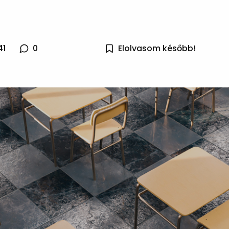
41
0
Elolvasom később!