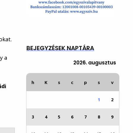
okat.
BEJEGYZÉSEK NAPTÁRA
y a
2026. augusztus
h
K
s
c
p
s
v
ádi
1
2
3
4
5
6
7
8
9