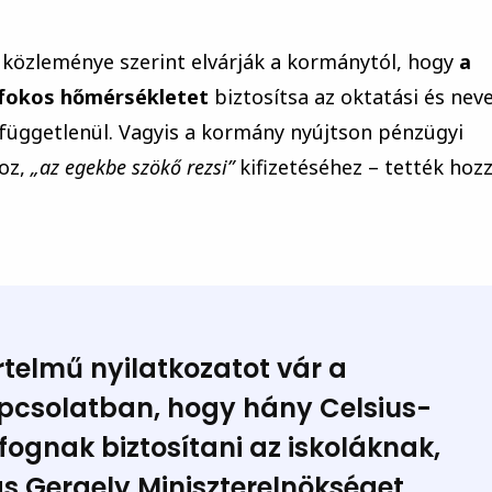
 közleménye szerint elvárják a kormánytól, hogy
a
s-fokos hőmérsékletet
biztosítsa az oktatási és neve
függetlenül. Vagyis a kormány nyújtson pénzügyi
hoz,
„az egekbe szökő rezsi”
kifizetéséhez – tették hozz
rtelmű nyilatkozatot vár a
pcsolatban, hogy hány Celsius-
fognak biztosítani az iskoláknak,
ás Gergely Miniszterelnökséget