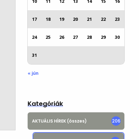
10
11
12
13
14
15
16
17
18
19
20
21
22
23
24
25
26
27
28
29
30
31
« jún
Kategóriák
AKTUÁLIS HÍREK (összes)
206