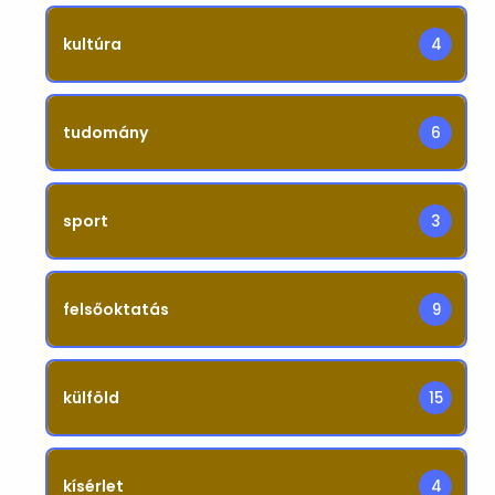
kultúra
4
tudomány
6
sport
3
felsőoktatás
9
külföld
15
kísérlet
4