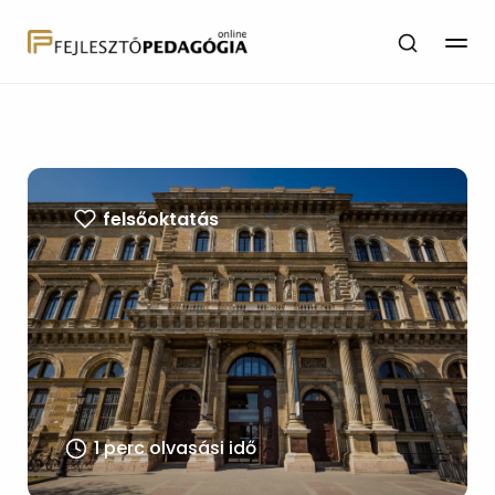
felsőoktatás
1 perc olvasási idő