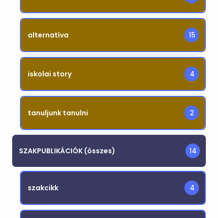
alternatíva
15
iskolai story
4
tanuljunk tanulni
2
SZAKPUBLIKÁCIÓK (összes)
14
szakcikk
4