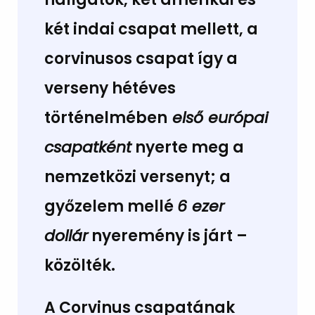
két indai csapat mellett, a
corvinusos csapat így
a
verseny hétéves
történelmében
első európai
csapatként
nyerte meg a
nemzetközi versenyt;
a
győzelem mellé
6 ezer
dollár
nyeremény
is járt –
közölték.
A Corvinus csapatának