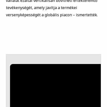
vállalat ezáltal vertikálisan bővítheti értékteremtő
tevékenységét, amely javítja a termékei
versenyképességét a globális piacon – ismertették.