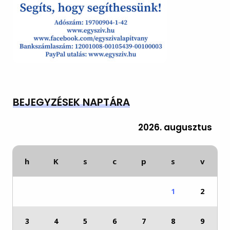
BEJEGYZÉSEK NAPTÁRA
2026. augusztus
h
K
s
c
p
s
v
1
2
3
4
5
6
7
8
9