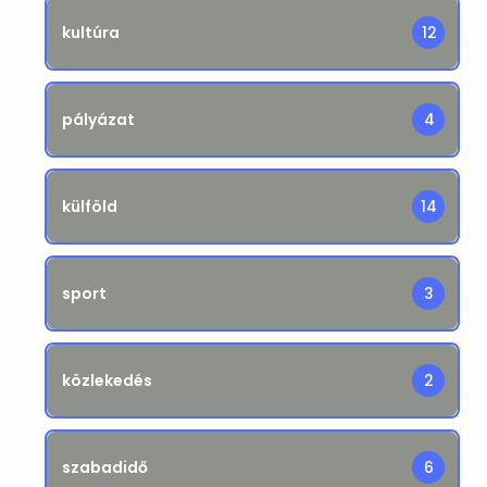
kultúra
12
pályázat
4
külföld
14
sport
3
közlekedés
2
szabadidő
6