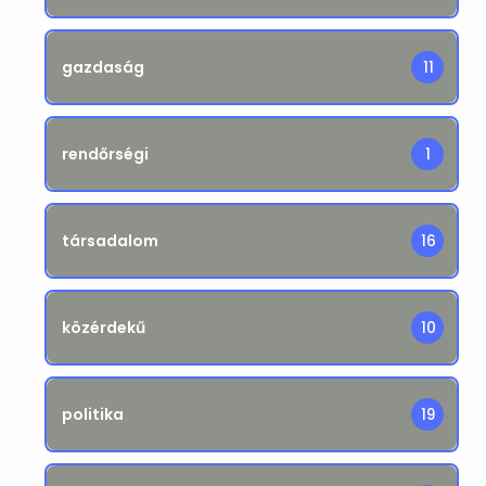
gazdaság
11
rendőrségi
1
társadalom
16
közérdekű
10
politika
19