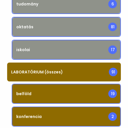
tudomány
6
oktatás
81
iskolai
17
LABORATÓRIUM (összes)
91
belföld
19
konferencia
2