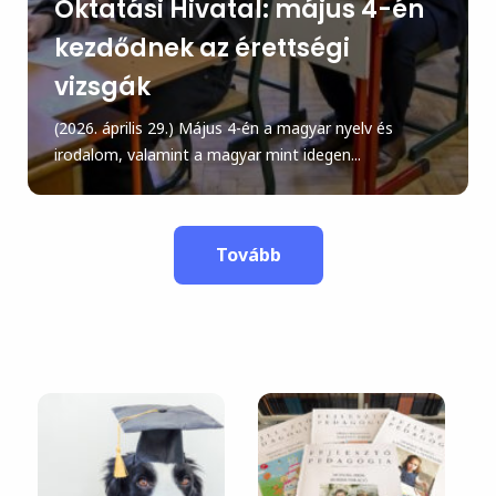
Oktatási Hivatal: május 4-én
kezdődnek az érettségi
vizsgák
(2026. április 29.) Május 4-én a magyar nyelv és
irodalom, valamint a magyar mint idegen...
Tovább