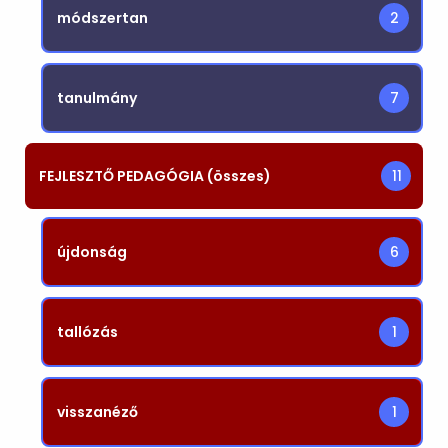
módszertan
2
tanulmány
7
FEJLESZTŐ PEDAGÓGIA (összes)
11
újdonság
6
tallózás
1
visszanéző
1