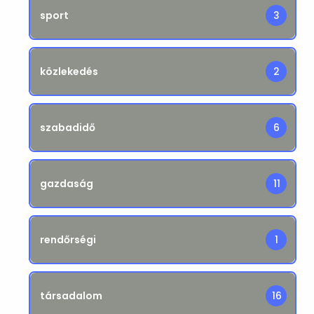
sport
3
közlekedés
2
szabadidő
6
gazdaság
11
rendőrségi
1
társadalom
16