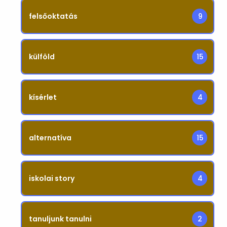
felsőoktatás
9
külföld
15
kísérlet
4
alternatíva
15
iskolai story
4
tanuljunk tanulni
2