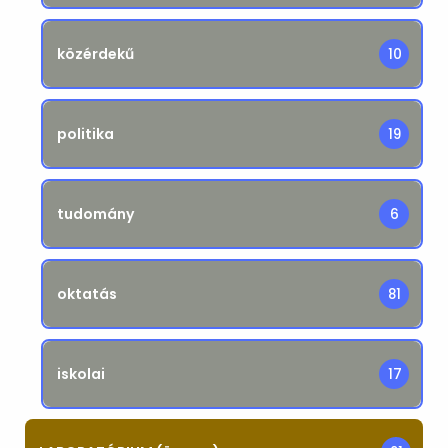
közérdekű
10
politika
19
tudomány
6
oktatás
81
iskolai
17