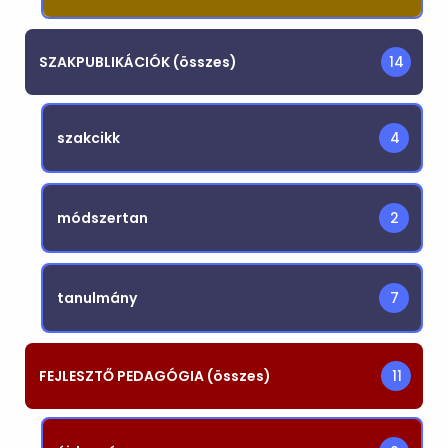
SZAKPUBLIKÁCIÓK (összes)
14
szakcikk
4
módszertan
2
tanulmány
7
FEJLESZTŐ PEDAGÓGIA (összes)
11