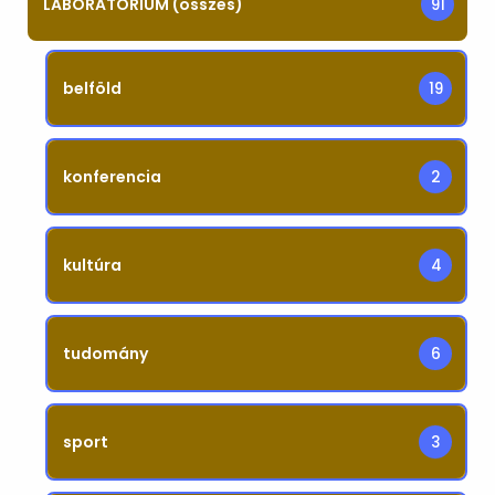
LABORATÓRIUM (összes)
91
belföld
19
konferencia
2
kultúra
4
tudomány
6
sport
3