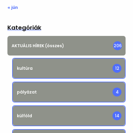
« jún
Kategóriák
AKTUÁLIS HÍREK (összes)
206
kultúra
12
pályázat
4
külföld
14