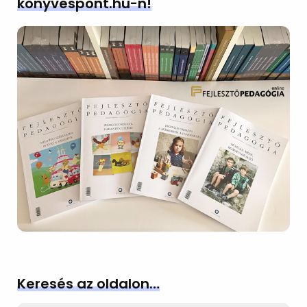
konyvespont.hu-n!
Keresés az oldalon…