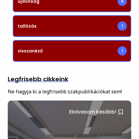
újdonság
6
tallózás
1
visszanéző
1
Legfrisebb cikkeink
Ne hagyja ki a legfrisebb szakpublikációkat sem!
Elolvasom később!