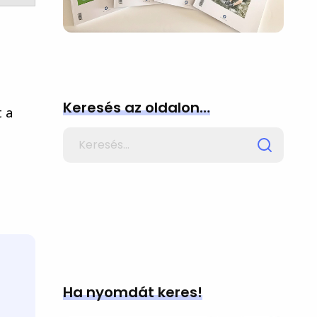
Keresés az oldalon…
t a
Search
for
Ha nyomdát keres!