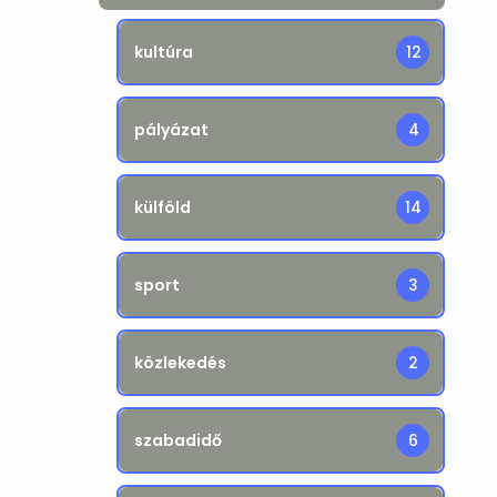
kultúra
12
pályázat
4
külföld
14
sport
3
közlekedés
2
szabadidő
6