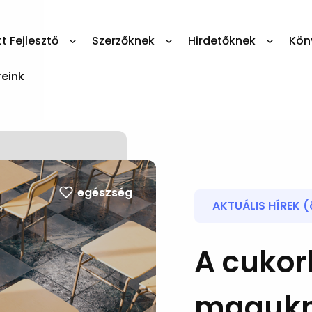
 Fejlesztő
Szerzőknek
Hirdetőknek
Kön
reink
egészség
AKTUÁLIS HÍREK (
A cukor
magukná