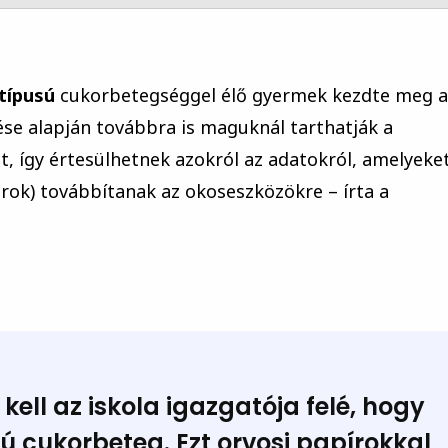
 típusú
cukorbetegséggel élő gyermek kezdte meg a
se alapján továbbra is maguknál tarthatják a
tt, így értesülhetnek azokról az adatokról, amelyeke
rok) továbbítanak az okoseszközökre – írta a
 kell
az iskola igazgatója felé, hogy
sú cukorbeteg.
Ezt orvosi papírokkal