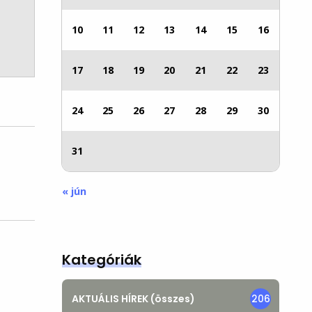
10
11
12
13
14
15
16
17
18
19
20
21
22
23
24
25
26
27
28
29
30
31
« jún
Kategóriák
AKTUÁLIS HÍREK (összes)
206