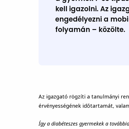
kell igazolni. Az iga
engedélyezni a mobil
folyamán – közölte.
Az igazgató rögzíti a tanulmányi ren
érvényességének időtartamát, valami
Így a diabéteszes gyermekek a továbbia