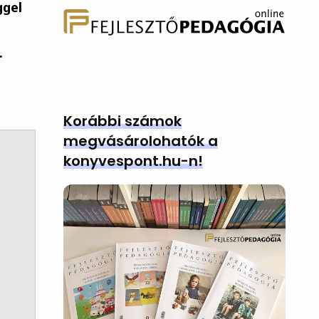
ggel
.
Korábbi számok
megvásárolohatók a
konyvespont.hu-n!