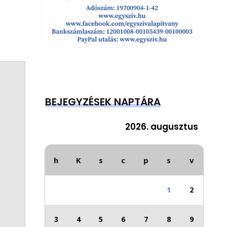
BEJEGYZÉSEK NAPTÁRA
2026. augusztus
h
K
s
c
p
s
v
1
2
3
4
5
6
7
8
9