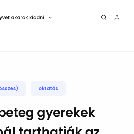
yvet akarok kiadni
összes)
oktatás
beteg gyerekek
l tarthatják az