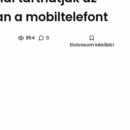
an a mobiltelefont
854
0
Elolvasom később!