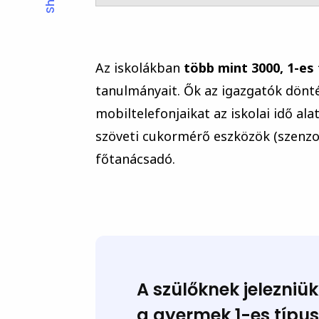
Az iskolákban
több mint 3000, 1-es
tanulmányait. Ők az igazgatók dönté
mobiltelefonjaikat az iskolai idő ala
szöveti cukormérő eszközök (szenzo
főtanácsadó.
A szülőknek jelezniük
a gyermek
1-es típu