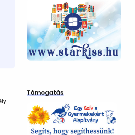
Támogatás
ély