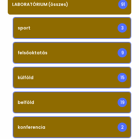
LABORATÓRIUM (összes)
91
sport
3
felsőoktatás
9
külföld
15
belföld
19
konferencia
2