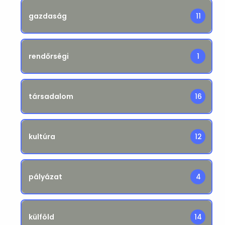
gazdaság
11
rendőrségi
1
társadalom
16
kultúra
12
pályázat
4
külföld
14