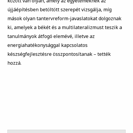
között van olyan, amely az egyetemeknek az
újjáépítésben betöltött szerepét vizsgálja, míg
mások olyan tantervreform-javaslatokat dolgoznak
ki, amelyek a békét és a multilateralizmust teszik a
tanulmányok átfogó elemévé, illetve az
energiahatékonysággal kapcsolatos
készségfejlesztésre összpontosítanak – tették
hozzá.