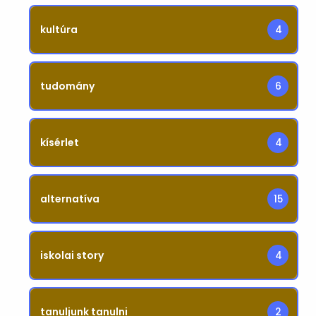
kultúra
4
tudomány
6
kísérlet
4
alternatíva
15
iskolai story
4
tanuljunk tanulni
2