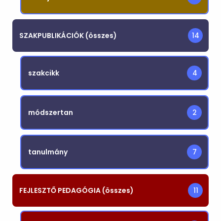
SZAKPUBLIKÁCIÓK (összes)
14
szakcikk
4
módszertan
2
tanulmány
7
FEJLESZTŐ PEDAGÓGIA (összes)
11