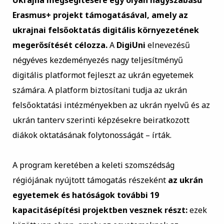
Ukrajna megsegítésére egy olyan nagyszabású
Erasmus+ projekt támogatásával, amely az
ukrajnai felsőoktatás digitális környezetének
megerősítését célozza.
A
DigiUni
elnevezésű
négyéves kezdeményezés nagy teljesítményű
digitális platformot fejleszt az ukrán egyetemek
számára. A platform biztosítani tudja az ukrán
felsőoktatási intézményekben az ukrán nyelvű és az
ukrán tanterv szerinti képzésekre beiratkozott
diákok oktatásának folytonosságát – írták.
A program keretében a keleti szomszédság
régiójának nyújtott támogatás részeként
az ukrán
egyetemek és hatóságok további 19
kapacitásépítési projektben vesznek részt:
ezek