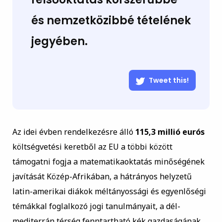
és nemzetközibbé tételének
jegyében.
Tweet this!
Az idei évben rendelkezésre álló
115,3 millió eurós
költségvetési keretből az EU a többi között
támogatni fogja a matematikaoktatás minőségének
javítását Közép-Afrikában, a hátrányos helyzetű
latin-amerikai diákok méltányossági és egyenlőségi
témákkal foglalkozó jogi tanulmányait, a dél-
mediterrán térség fenntartható kék gazdaságának