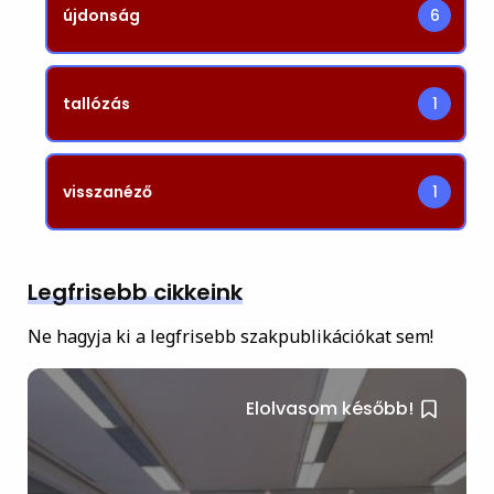
újdonság
6
tallózás
1
visszanéző
1
Legfrisebb cikkeink
Ne hagyja ki a legfrisebb szakpublikációkat sem!
Elolvasom később!