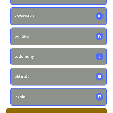
közérdekű
10
politika
19
tudomány
6
oktatás
81
iskolai
17