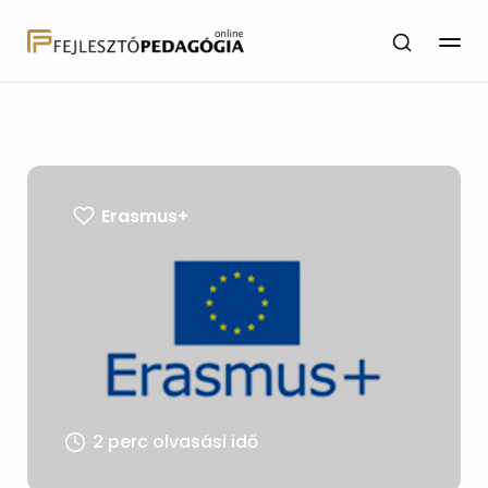
Erasmus+
2 perc olvasási idő