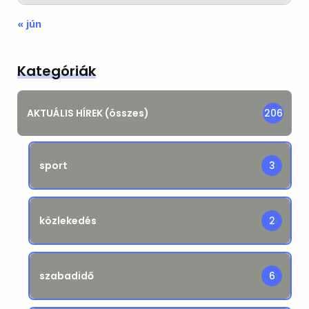
« jún
Kategóriák
AKTUÁLIS HÍREK (összes)
206
sport
3
közlekedés
2
szabadidő
6