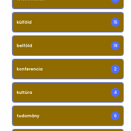
külföld
15
belföld
19
konferencia
2
kultúra
4
tudomány
6