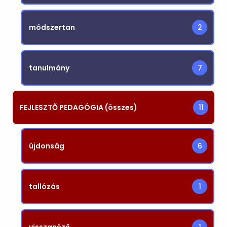
módszertan
2
tanulmány
7
FEJLESZTŐ PEDAGÓGIA (összes)
11
újdonság
6
tallózás
1
visszanéző