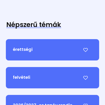
Népszerű témák
érettségi
felvételi