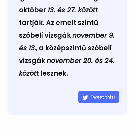
október
13. és 27. között
tartjá
k. Az emelt szintű
szóbeli vizsgák
november 9.
és 13.,
a középszintű szóbeli
vizsgák
november 20. és 24.
közöt
t lesznek.
Tweet this!