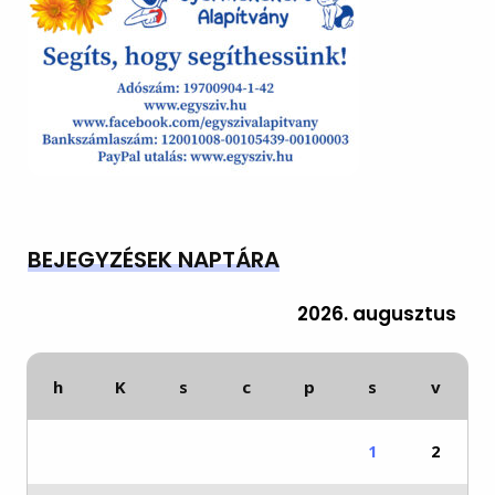
BEJEGYZÉSEK NAPTÁRA
2026. augusztus
h
K
s
c
p
s
v
1
2