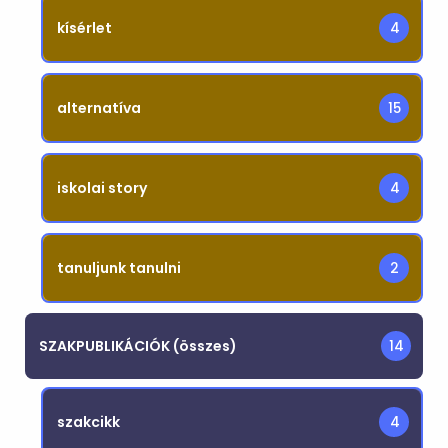
kísérlet
4
alternatíva
15
iskolai story
4
tanuljunk tanulni
2
SZAKPUBLIKÁCIÓK (összes)
14
szakcikk
4