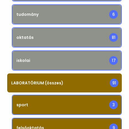
tudomány
6
oktatás
81
iskolai
17
LABORATÓRIUM (összes)
91
sport
3
felsőoktatás
9