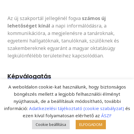
Az új szakportál jellegénél fogva
számos új
lehetőséget kínál
a napi informálódásra, a
kommunikációra, a megjelenésre a tanároknak,
egyetemi hallgatóknak, tanulóknak, szülőknek és
szakembereknek egyaránt a magyar oktatásügy
legkülönfélébb területeihez kapcsolódóan.
Képválogatás
A weboldalon cookie-kat használunk, hogy biztonságos
Néhány képünk azok közül, amelyek a legjobban
böngészés mellett a legjobb felhasználói élményt
tetszettek az olvasóinknak!
nyújthassuk, de a beállításuk módosítható, további
információ:
Adatkezelési tájékoztató (cookie szabályzat)
és
ezen kívül folyamatosan elérhető az
ÁSZF
Cookie beállítása
ELFOGADOM