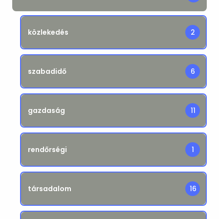
közlekedés
2
szabadidő
6
gazdaság
11
rendőrségi
1
társadalom
16