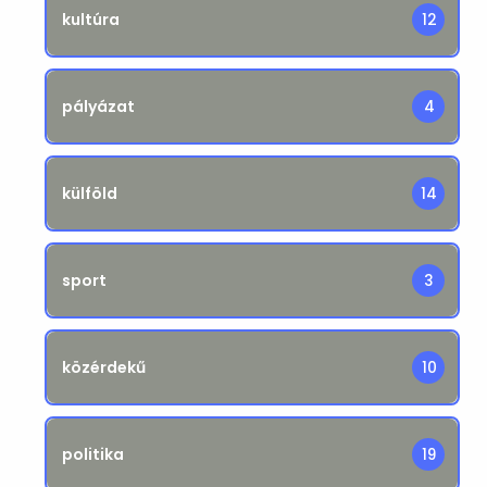
kultúra
12
pályázat
4
külföld
14
sport
3
közérdekű
10
politika
19