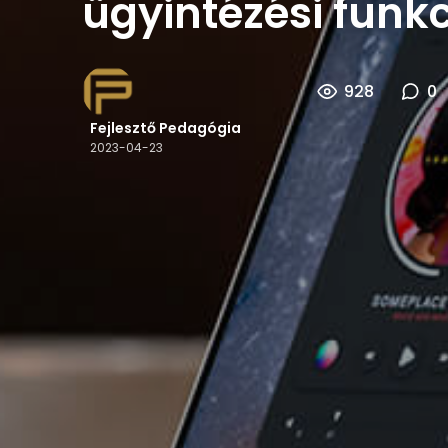
ügyintézési funkc
928
0
Fejlesztő Pedagógia
2023-04-23