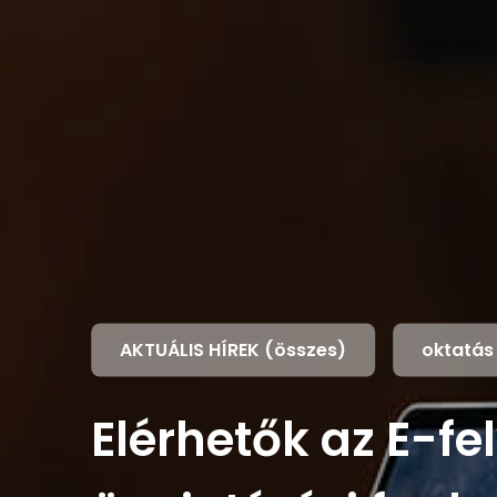
AKTUÁLIS HÍREK (összes)
oktatás
Elérhetők az E-fe