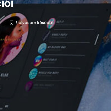
iói
Elolvasom később!