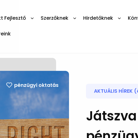
 Fejlesztő
Szerzőknek
Hirdetőknek
Kön
reink
pénzügyi oktatás
AKTUÁLIS HÍREK (
Játszva
pénzügy