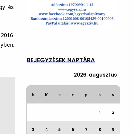
gyi és
 2016
nyben.
BEJEGYZÉSEK NAPTÁRA
2026. augusztus
h
K
s
c
p
s
v
1
2
3
4
5
6
7
8
9