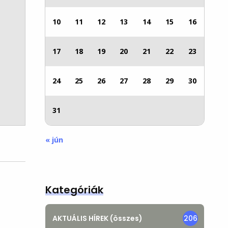
10
11
12
13
14
15
16
17
18
19
20
21
22
23
24
25
26
27
28
29
30
31
« jún
Kategóriák
AKTUÁLIS HÍREK (összes)
206