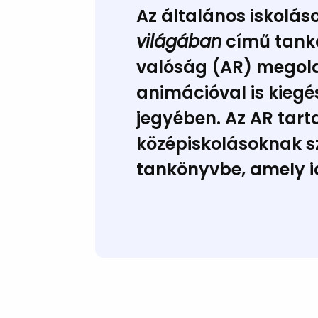
Az általános iskolás
világában
című tankö
valóság (AR) megoldá
animációval is kiegé
jegyében. Az AR tar
középiskolásoknak s
tankönyvbe, amely i