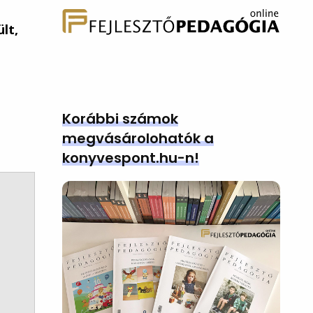
lt,
Korábbi számok
megvásárolohatók a
konyvespont.hu-n!