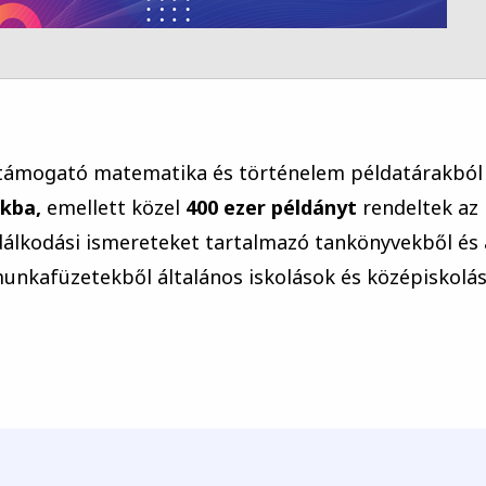
t támogató matematika és történelem példatárakból
ákba,
emellett közel
400 ezer példányt
rendeltek az
dálkodási ismereteket tartalmazó tankönyvekből és 
munkafüzetekből általános iskolások és középiskolá