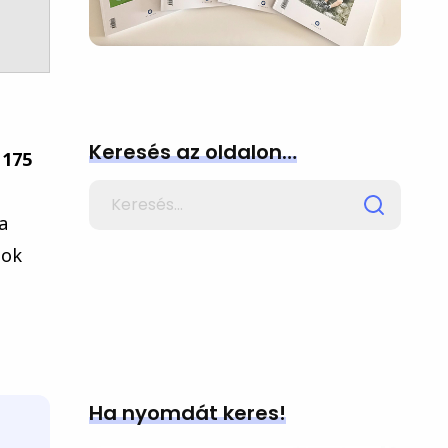
Keresés az oldalon…
175
Search
for
a
sok
Ha nyomdát keres!