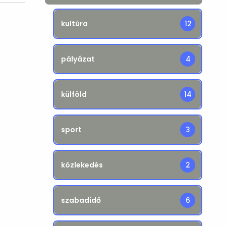
kultúra
12
pályázat
4
külföld
14
sport
3
közlekedés
2
szabadidő
6