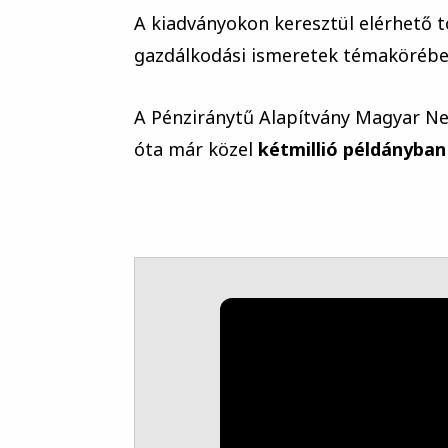
A kiadványokon keresztül elérhető t
gazdálkodási ismeretek témakörébe
A Pénziránytű Alapítvány Magyar N
óta már közel
kétmillió példányban