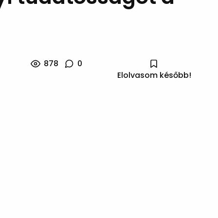
878
0
Elolvasom később!