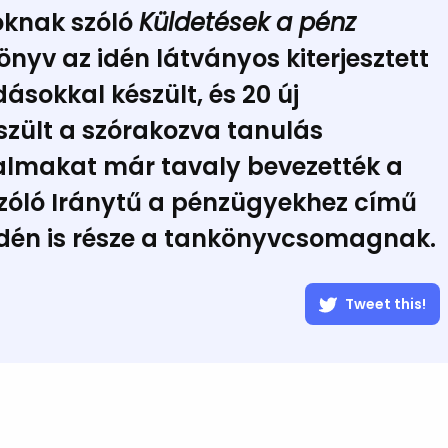
oknak szóló
Küldetések a pénz
nyv az idén látványos kiterjesztett
sokkal készült, és 20 új
szült a szórakozva tanulás
talmakat már tavaly bevezették a
zóló Iránytű a pénzügyekhez című
dén is része a tankönyvcsomagnak.
Tweet this!