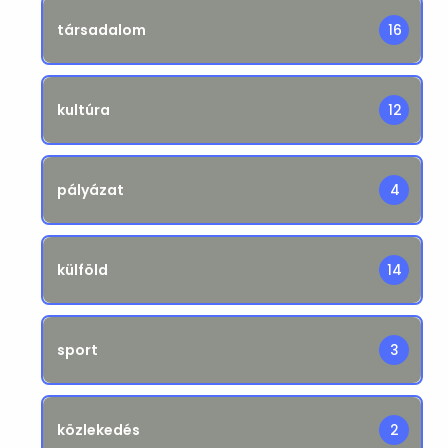
társadalom
16
kultúra
12
pályázat
4
külföld
14
sport
3
közlekedés
2