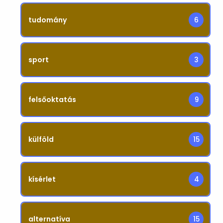
tudomány
6
sport
3
felsőoktatás
9
külföld
15
kísérlet
4
alternatíva
15