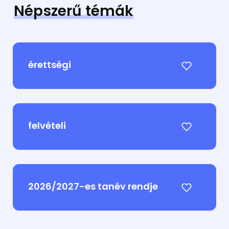
Népszerű témák
érettségi
felvételi
2026/2027-es tanév rendje