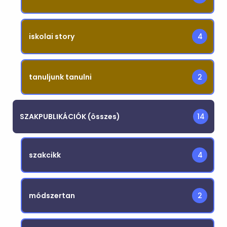
iskolai story
4
tanuljunk tanulni
2
SZAKPUBLIKÁCIÓK (összes)
14
szakcikk
4
módszertan
2