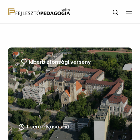
kiberbiztonsági verseny
1 perc olvasási idő