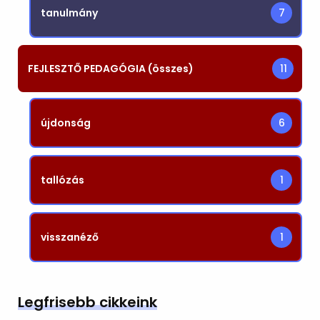
tanulmány
7
FEJLESZTŐ PEDAGÓGIA (összes)
11
újdonság
6
tallózás
1
visszanéző
1
Legfrisebb cikkeink