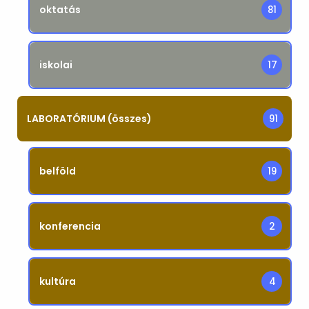
oktatás
81
iskolai
17
LABORATÓRIUM (összes)
91
belföld
19
konferencia
2
kultúra
4