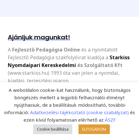
Ajánljuk magunkat!
A
Fejlesztő Pedagógia Online
és a nyomtatott
Fejlesztő Pedagógia szakfolyóirat kiadója a
Starkiss
Nyomdaipari Kereskedelmi
és Szolgáltató Kft
(www.starkiss.hu) 1993 óta van jelen a nyomdai,
kiadási, terjesztési piacon.
A weboldalon cookie-kat használunk, hogy biztonságos
böngészés mellett a legjobb felhasználói élményt
nyújthassuk, de a beállításuk módosítható, további
információ:
Adatkezelési tájékoztató (cookie szabályzat)
és
ezen kívül folyamatosan elérhető az
ÁSZF
Cookie beállítása
ELFOGADOM
Az új szakportál jellegénél fogva
számos új