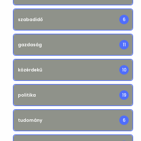
szabadidő
6
gazdaság
11
közérdekű
10
politika
19
tudomány
6