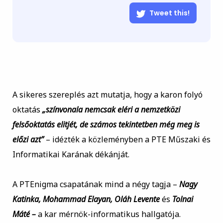
Tweet this!
A sikeres szereplés azt mutatja, hogy a karon folyó
oktatás
„színvonala nemcsak eléri a nemzetközi
felsőoktatás elitjét, de számos tekintetben még meg is
előzi azt”
– idézték a közleményben a PTE Műszaki és
Informatikai Karának dékánját.
A PTEnigma csapatának mind a négy tagja –
Nagy
Katinka, Mohammad Elayan, Oláh Levente
és
Tolnai
Máté –
a kar mérnök-informatikus hallgatója.