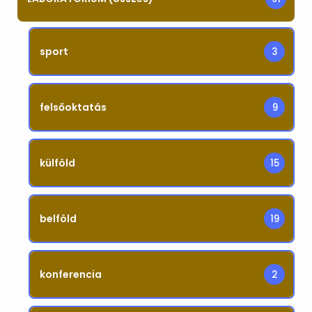
sport
3
felsőoktatás
9
külföld
15
belföld
19
konferencia
2