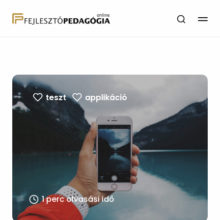
teszt
applikáció
1 perc olvasási idő