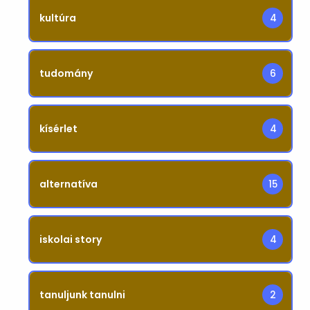
kultúra
4
tudomány
6
kísérlet
4
alternatíva
15
iskolai story
4
tanuljunk tanulni
2