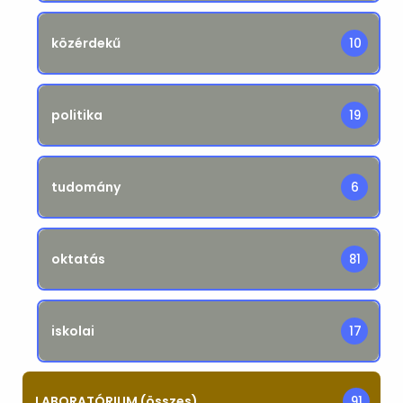
közérdekű
10
politika
19
tudomány
6
oktatás
81
iskolai
17
LABORATÓRIUM (összes)
91