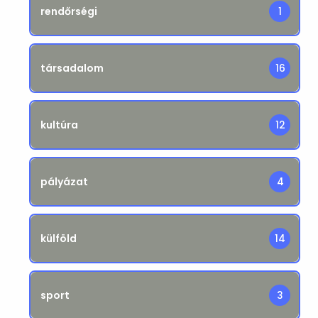
rendőrségi
1
társadalom
16
kultúra
12
pályázat
4
külföld
14
sport
3