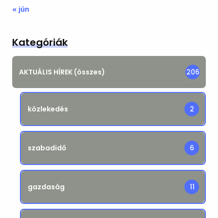
« jún
Kategóriák
AKTUÁLIS HÍREK (összes)
206
közlekedés
2
szabadidő
6
gazdaság
11