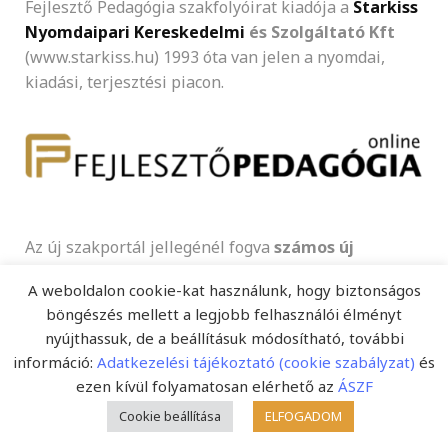
Fejlesztő Pedagógia szakfolyóirat kiadója a
Starkiss
Nyomdaipari Kereskedelmi
és Szolgáltató Kft
(www.starkiss.hu) 1993 óta van jelen a nyomdai,
kiadási, terjesztési piacon.
Az új szakportál jellegénél fogva
számos új
lehetőséget kínál
a napi informálódásra, a
A weboldalon cookie-kat használunk, hogy biztonságos
kommunikációra, a megjelenésre a tanároknak,
böngészés mellett a legjobb felhasználói élményt
egyetemi hallgatóknak, tanulóknak, szülőknek és
nyújthassuk, de a beállításuk módosítható, további
szakembereknek egyaránt a magyar oktatásügy
információ:
Adatkezelési tájékoztató (cookie szabályzat)
és
legkülönfélébb területeihez kapcsolódóan.
ezen kívül folyamatosan elérhető az
ÁSZF
Cookie beállítása
ELFOGADOM
Képválogatás