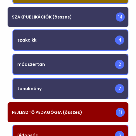
SZAKPUBLIKÁCIÓK (összes)
14
szakcikk
4
módszertan
2
tanulmány
7
FEJLESZTŐ PEDAGÓGIA (összes)
11
újdonság
6