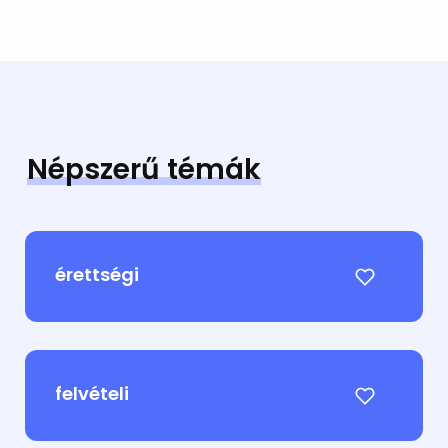
Népszerű témák
érettségi
felvételi