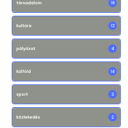
társadalom
16
kultúra
12
pályázat
4
külföld
14
sport
3
közlekedés
2