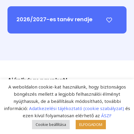
2026/2027-es tanév rendje
Ajánljuk magunkat!
A weboldalon cookie-kat használunk, hogy biztonságos
A
Fejlesztő Pedagógia Online
és a nyomtatott
böngészés mellett a legjobb felhasználói élményt
Fejlesztő Pedagógia szakfolyóirat kiadója a
Starkiss
nyújthassuk, de a beállításuk módosítható, további
Nyomdaipari Kereskedelmi
és Szolgáltató Kft
információ:
Adatkezelési tájékoztató (cookie szabályzat)
és
(www.starkiss.hu) 1993 óta van jelen a nyomdai,
ezen kívül folyamatosan elérhető az
ÁSZF
kiadási, terjesztési piacon.
Cookie beállítása
ELFOGADOM