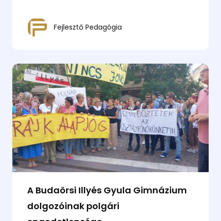
Fejlesztő Pedagógia
A Budaörsi Illyés Gyula Gimnázium
dolgozóinak polgári