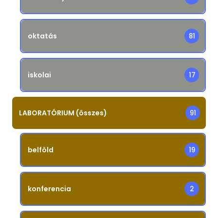
oktatás
81
iskolai
17
LABORATÓRIUM (összes)
91
belföld
19
konferencia
2