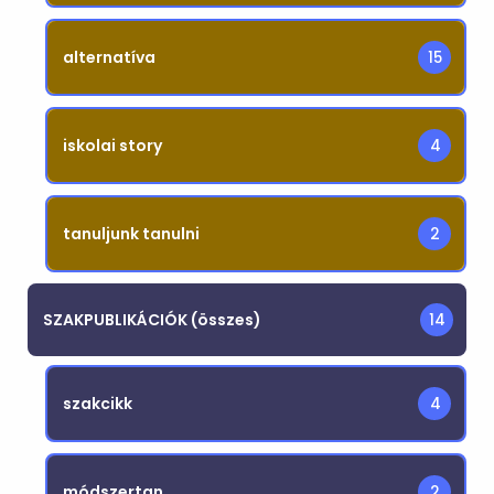
alternatíva
15
iskolai story
4
tanuljunk tanulni
2
SZAKPUBLIKÁCIÓK (összes)
14
szakcikk
4
módszertan
2