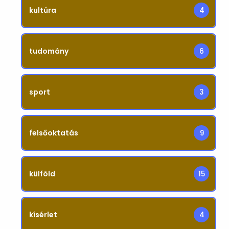
kultúra
4
tudomány
6
sport
3
felsőoktatás
9
külföld
15
kísérlet
4