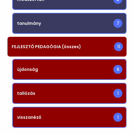
tanulmány
7
FEJLESZTŐ PEDAGÓGIA (összes)
11
újdonság
6
tallózás
1
visszanéző
1