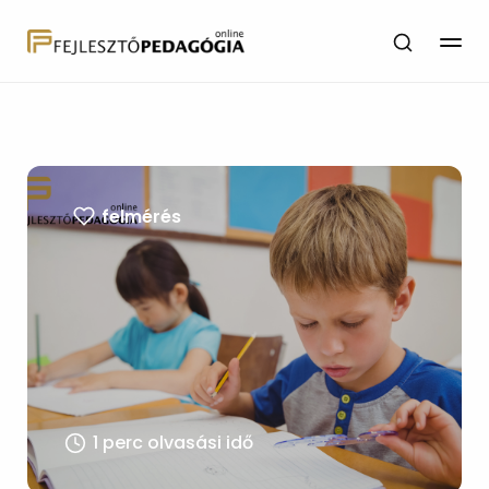
felmérés
1 perc olvasási idő