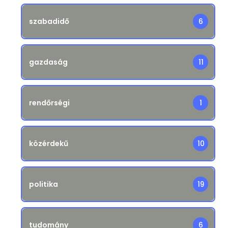
szabadidő
6
gazdaság
11
rendőrségi
1
közérdekű
10
politika
19
tudomány
6