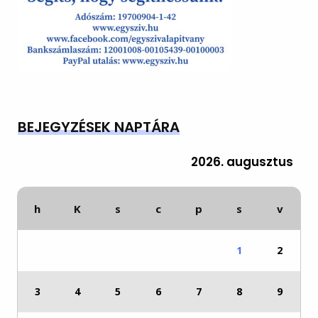
BEJEGYZÉSEK NAPTÁRA
2026. augusztus
h
K
s
c
p
s
v
1
2
3
4
5
6
7
8
9