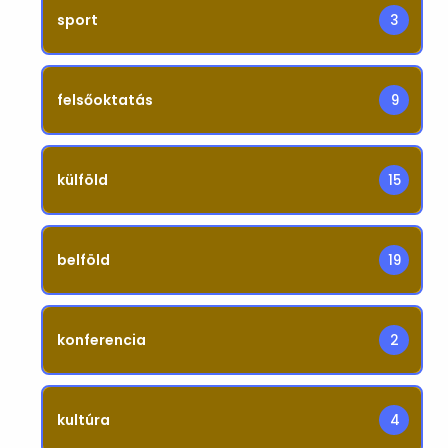
sport
3
felsőoktatás
9
külföld
15
belföld
19
konferencia
2
kultúra
4