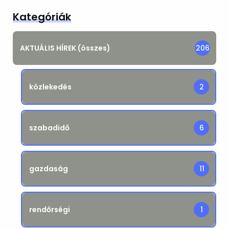
Kategóriák
AKTUÁLIS HÍREK (összes)
206
közlekedés
2
szabadidő
6
gazdaság
11
rendőrségi
1