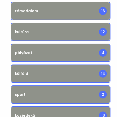
társadalom
16
kultúra
12
pályázat
4
külföld
14
sport
3
közérdekű
10