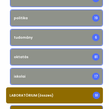
politika
19
tudomány
6
oktatás
81
iskolai
17
LABORATÓRIUM (összes)
91