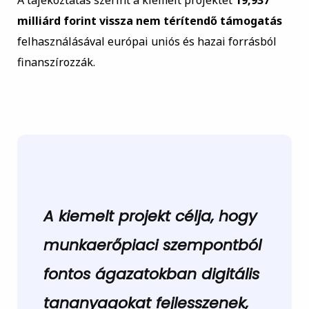
A tájékoztatás szerint a kiemelt projektet
19,937
milliárd forint vissza nem térítendő támogatás
felhasználásával európai uniós és hazai forrásból
finanszírozzák.
A kiemelt projekt célja, hogy
munkaerőpiaci szempontból
fontos ágazatokban digitális
tananyagokat fejlesszenek,