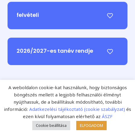
felvételi
2026/2027-es tanév rendje
A weboldalon cookie-kat használunk, hogy biztonságos
böngészés mellett a legjobb felhasználói élményt
nyújthassuk, de a beállításuk módosítható, további
információ:
Adatkezelési tájékoztató (cookie szabályzat)
és
Ajánljuk magunkat!
ezen kívül folyamatosan elérhető az
ÁSZF
A
Fejlesztő Pedagógia Online
és a nyomtatott
Cookie beállítása
ELFOGADOM
Fejlesztő Pedagógia szakfolyóirat kiadója a
Starkiss