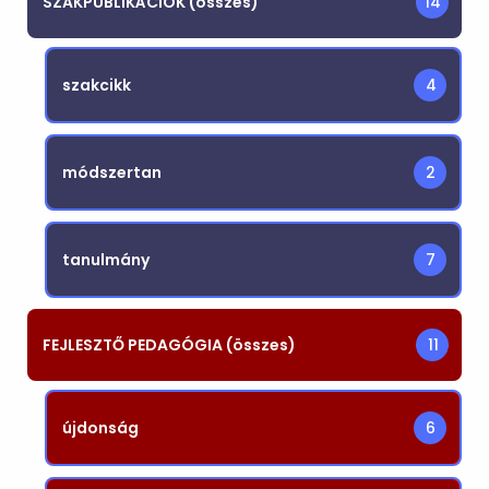
SZAKPUBLIKÁCIÓK (összes)
14
szakcikk
4
módszertan
2
tanulmány
7
FEJLESZTŐ PEDAGÓGIA (összes)
11
újdonság
6