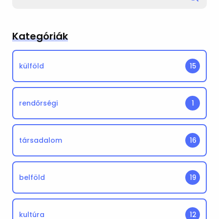
for
Kategóriák
külföld
15
rendőrségi
1
társadalom
16
belföld
19
kultúra
12