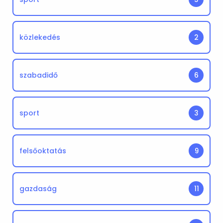
közlekedés
2
szabadidő
6
sport
3
felsőoktatás
9
gazdaság
11