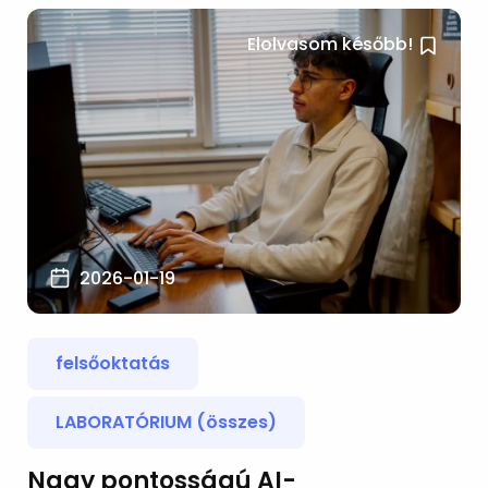
Elolvasom később!
2026-01-19
felsőoktatás
LABORATÓRIUM (összes)
Nagy pontosságú AI-