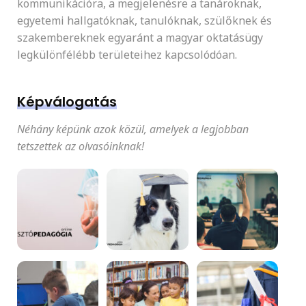
kommunikációra, a megjelenésre a tanároknak,
egyetemi hallgatóknak, tanulóknak, szülőknek és
szakembereknek egyaránt a magyar oktatásügy
legkülönfélébb területeihez kapcsolódóan.
Képválogatás
Néhány képünk azok közül, amelyek a legjobban
tetszettek az olvasóinknak!