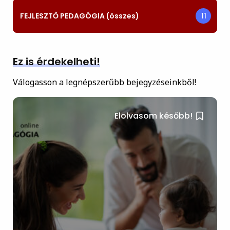
FEJLESZTŐ PEDAGÓGIA (összes)
11
Ez is érdekelheti!
Válogasson a legnépszerűbb bejegyzéseinkből!
Elolvasom később!