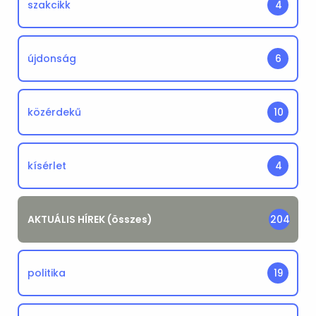
szakcikk
4
újdonság
6
közérdekű
10
kísérlet
4
AKTUÁLIS HÍREK (összes)
204
politika
19