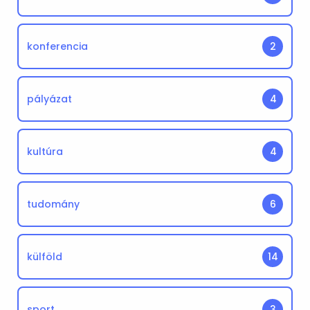
konferencia
2
pályázat
4
kultúra
4
tudomány
6
külföld
14
sport
3