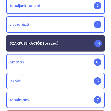
tanuljunk tanulni
2
visszanéző
1
SZAKPUBLIKÁCIÓK (összes)
14
oktatás
81
iskolai
17
tanulmány
7