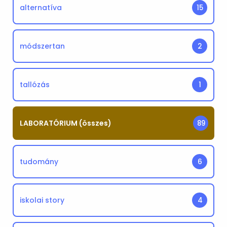
alternatíva
15
módszertan
2
tallózás
1
LABORATÓRIUM (összes)
89
tudomány
6
iskolai story
4