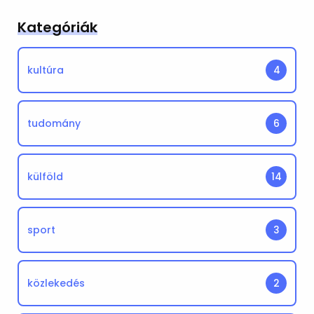
Kategóriák
kultúra
4
tudomány
6
külföld
14
sport
3
közlekedés
2