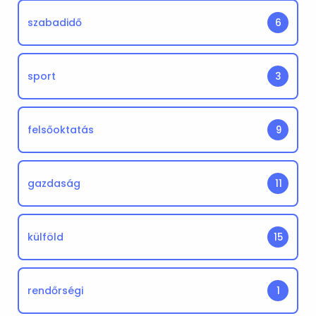
szabadidő
6
sport
3
felsőoktatás
9
gazdaság
11
külföld
15
rendőrségi
1