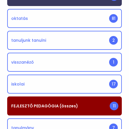
oktatás
81
tanuljunk tanulni
2
visszanéző
1
iskolai
17
FEJLESZTŐ PEDAGÓGIA (összes)
11
tanulmány
7