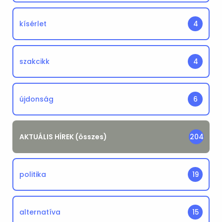
kísérlet
4
szakcikk
4
újdonság
6
AKTUÁLIS HÍREK (összes)
204
politika
19
alternatíva
15