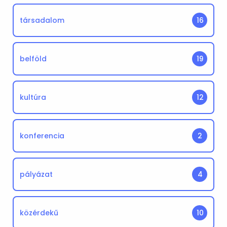
társadalom
16
belföld
19
kultúra
12
konferencia
2
pályázat
4
közérdekű
10