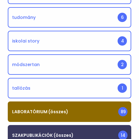
tudomány
6
iskolai story
4
módszertan
2
tallózás
1
LABORATÓRIUM (összes)
89
SZAKPUBLIKÁCIÓK (összes)
14