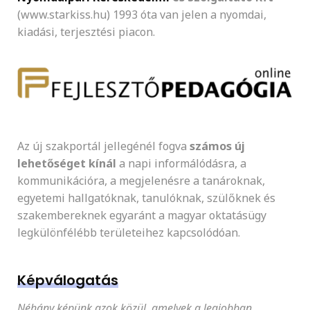
(www.starkiss.hu) 1993 óta van jelen a nyomdai,
kiadási, terjesztési piacon.
Az új szakportál jellegénél fogva
számos új
lehetőséget kínál
a napi informálódásra, a
kommunikációra, a megjelenésre a tanároknak,
egyetemi hallgatóknak, tanulóknak, szülőknek és
szakembereknek egyaránt a magyar oktatásügy
legkülönfélébb területeihez kapcsolódóan.
Képválogatás
Néhány képünk azok közül, amelyek a legjobban