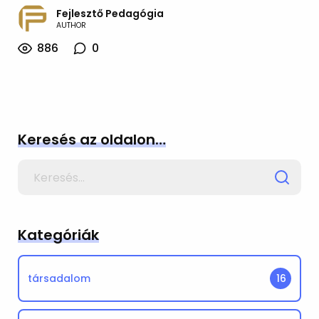
Fejlesztő Pedagógia
AUTHOR
886
0
Keresés az oldalon…
Search
for
Kategóriák
társadalom
16