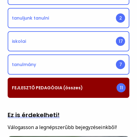
tanuljunk tanulni
2
iskolai
17
tanulmány
7
FEJLESZTŐ PEDAGÓGIA (összes)
11
Ez is érdekelheti!
Válogasson a legnépszerűbb bejegyzéseinkből!