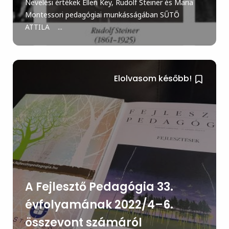
Nevelési értékek Ellen Key, Rudolf Steiner és Maria
Montessori pedagógiai munkásságában SŰTŐ
ATTILA ...
Elolvasom később!
A Fejlesztő Pedagógia 33.
évfolyamának 2022/4–6.
összevont számáról