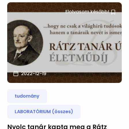
Elolvasom később!
2022-12-19
tudomány
LABORATÓRIUM (összes)
Nyolc tanár kapta meg a Rátz