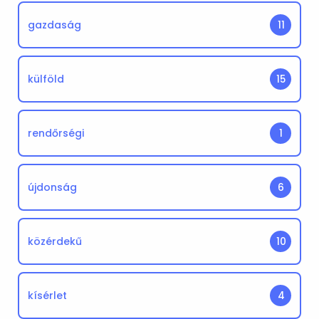
gazdaság
11
külföld
15
rendőrségi
1
újdonság
6
közérdekű
10
kísérlet
4