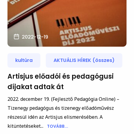
2022-12-19
kultúra
AKTUÁLIS HÍREK (összes)
Artisjus előadói és pedagógusi
díjakat adtak át
2022. december 19. (Fejlesztő Pedagógia Online) –
Tizenegy pedagógus és tizenegy előadóművész
részesül idén az Artisjus elismerésében. A
kitüntetéseket...
TOVÁBB...