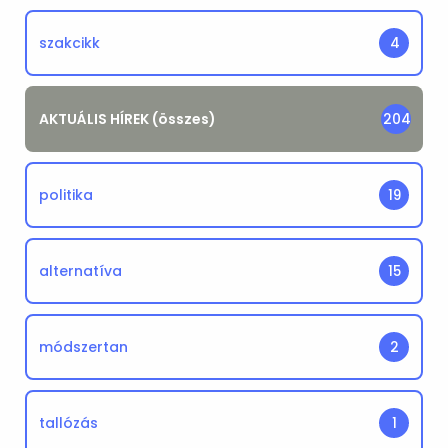
szakcikk
4
AKTUÁLIS HÍREK (összes)
204
politika
19
alternatíva
15
módszertan
2
tallózás
1