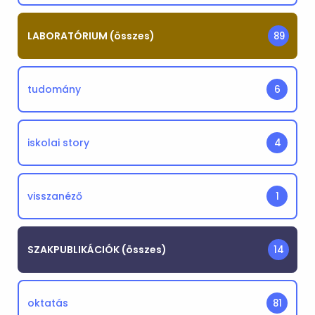
LABORATÓRIUM (összes)
89
tudomány
6
iskolai story
4
visszanéző
1
SZAKPUBLIKÁCIÓK (összes)
14
oktatás
81