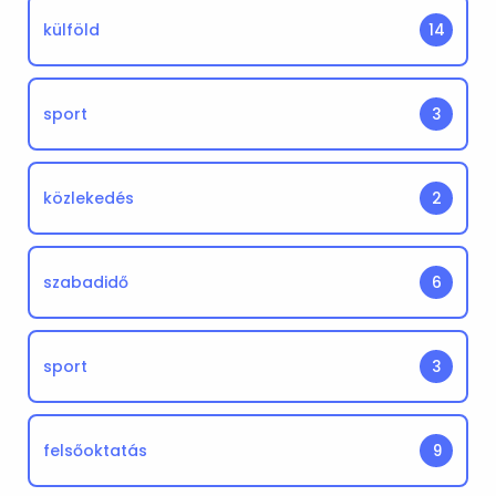
külföld
14
sport
3
közlekedés
2
szabadidő
6
sport
3
felsőoktatás
9