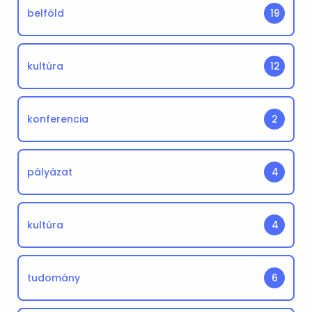
belföld
19
kultúra
12
konferencia
2
pályázat
4
kultúra
4
tudomány
6